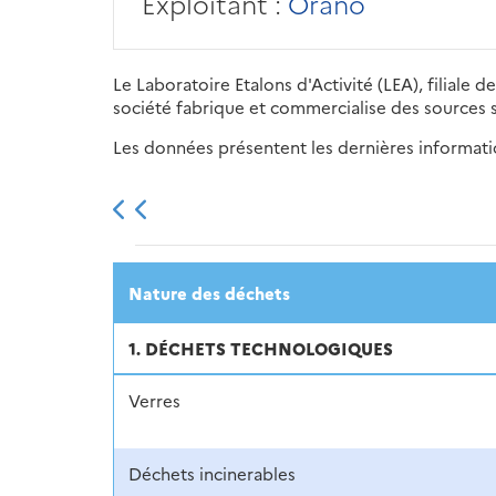
Exploitant :
Orano
Le Laboratoire Etalons d'Activité (LEA), filiale
société fabrique et commercialise des sources sc
Les données présentent les dernières information
2013
2014
2015
Nature des déchets
1. DÉCHETS TECHNOLOGIQUES
Verres
Déchets incinerables