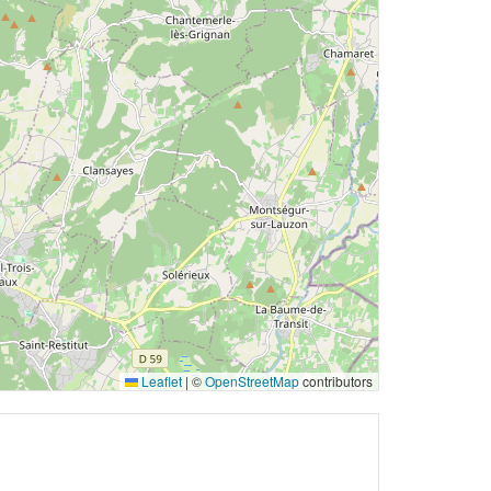
Leaflet
|
©
OpenStreetMap
contributors