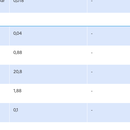
par
0,018
-
0,04
-
0,88
-
20,8
-
1,88
-
0,1
-