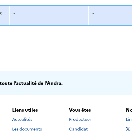
de
-
-
oute l’actualité de l’Andra.
Liens utiles
Vous êtes
No
Nou
Actualités
Producteur
Li
Les documents
Candidat