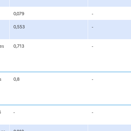
0,079
-
0,553
-
es
0,713
-
s
0,8
-
é
-
-