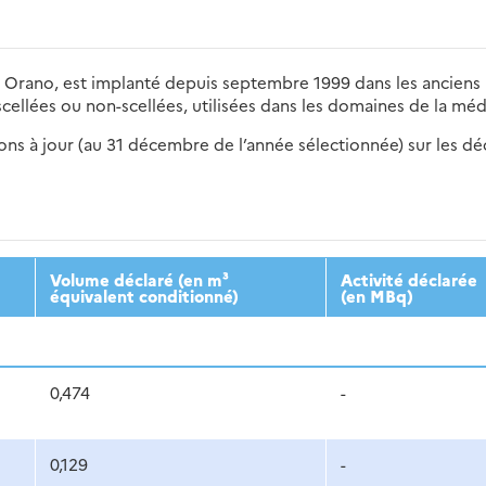
 de Orano, est implanté depuis septembre 1999 dans les anciens 
ellées ou non-scellées, utilisées dans les domaines de la méde
s à jour (au 31 décembre de l’année sélectionnée) sur les déch
2016
2017
2018
2019
20
Volume déclaré (en m³
Activité déclarée
équivalent conditionné)
(en MBq)
0,474
-
0,129
-