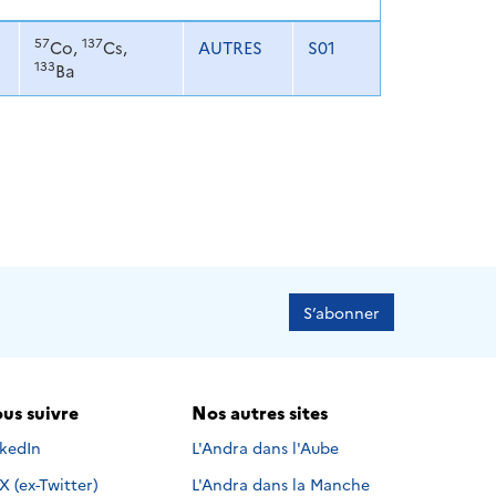
57
137
Co,
Cs,
AUTRES
S01
133
Ba
S’abonner
us suivre
Nos autres sites
s suivre sur
nkedIn
L'Andra dans l'Aube
Nous suivre sur
X (ex-Twitter)
L'Andra dans la Manche