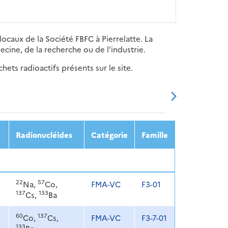
locaux de la Société FBFC à Pierrelatte. La
cine, de la recherche ou de l'industrie.
ets radioactifs présents sur le site.
20
2021
2022
2023
2024
Radionucléides
Catégorie
Famille
22
57
Na,
Co,
FMA-VC
F3-01
137
133
Cs,
Ba
60
137
Co,
Cs,
FMA-VC
F3-7-01
133