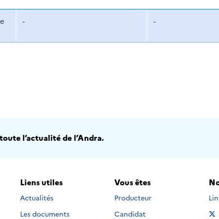
de
-
-
oute l’actualité de l’Andra.
Liens utiles
Vous êtes
No
Nou
Actualités
Producteur
Li
Les documents
Candidat