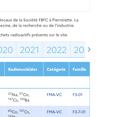
locaux de la Société FBFC à Pierrelatte. La
cine, de la recherche ou de l'industrie.
ets radioactifs présents sur le site.
020
2021
2022
2023
202
Radionucléides
Catégorie
Famille
22
57
Na,
Co,
FMA-VC
F3-01
137
133
Cs,
Ba
60
137
Co,
Cs,
FMA-VC
F3-7-01
133