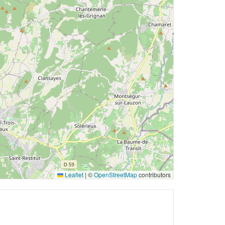
Leaflet
|
©
OpenStreetMap
contributors