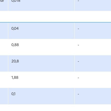
par
0,018
-
0,04
-
0,88
-
20,8
-
1,88
-
0,1
-