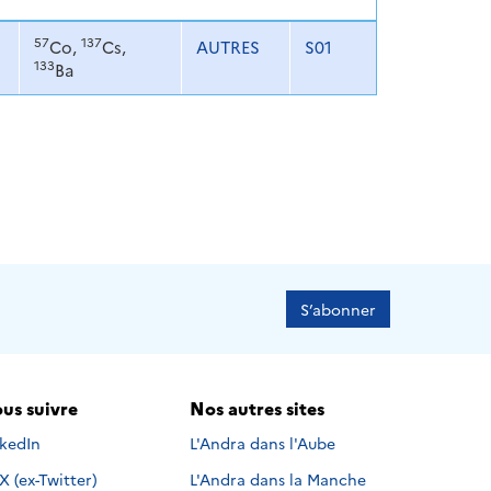
57
137
Co,
Cs,
AUTRES
S01
133
Ba
S’abonner
us suivre
Nos autres sites
s suivre sur
nkedIn
L'Andra dans l'Aube
Nous suivre sur
X (ex-Twitter)
L'Andra dans la Manche