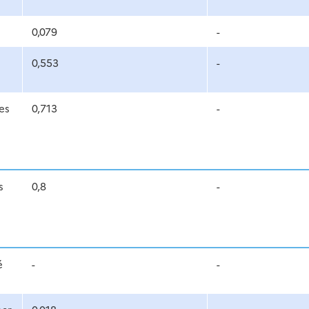
0,079
-
0,553
-
es
0,713
-
s
0,8
-
é
-
-