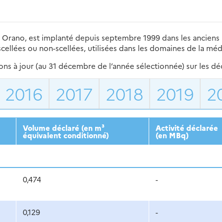
 de Orano, est implanté depuis septembre 1999 dans les anciens 
ellées ou non-scellées, utilisées dans les domaines de la méde
s à jour (au 31 décembre de l’année sélectionnée) sur les déch
2016
2017
2018
2019
2
Volume déclaré (en m³
Activité déclarée
équivalent conditionné)
(en MBq)
0,474
-
0,129
-