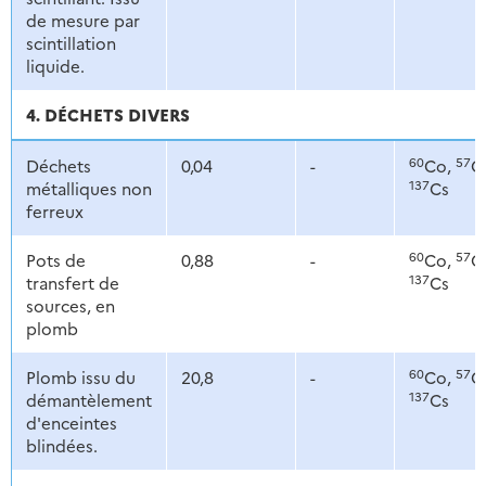
de mesure par
scintillation
liquide.
4. DÉCHETS DIVERS
60
57
Déchets
0,04
-
Co,
C
137
métalliques non
Cs
ferreux
60
57
Pots de
0,88
-
Co,
C
137
transfert de
Cs
sources, en
plomb
60
57
Plomb issu du
20,8
-
Co,
C
137
démantèlement
Cs
d'enceintes
blindées.