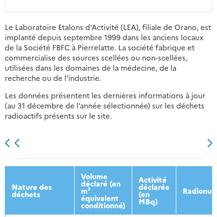
Le Laboratoire Etalons d'Activité (LEA), filiale de Orano, est
implanté depuis septembre 1999 dans les anciens locaux
de la Société FBFC à Pierrelatte. La société fabrique et
commercialise des sources scellées ou non-scellées,
utilisées dans les domaines de la médecine, de la
recherche ou de l'industrie.
Les données présentent les dernières informations à jour
(au 31 décembre de l’année sélectionnée) sur les déchets
radioactifs présents sur le site.
2013
2014
2015
2016
Volume
Activité
déclaré (en
Nature des
déclarée
m³
Radionuc
déchets
(en
équivalent
MBq)
conditionné)