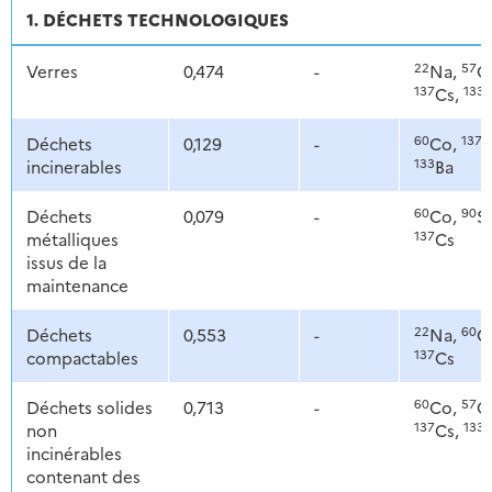
1. DÉCHETS TECHNOLOGIQUES
22
57
Verres
0,474
-
Na,
C
137
133
Cs,
60
137
Déchets
0,129
-
Co,
C
133
incinerables
Ba
60
90
Déchets
0,079
-
Co,
Sr
137
métalliques
Cs
issus de la
maintenance
22
60
Déchets
0,553
-
Na,
C
137
compactables
Cs
60
57
Déchets solides
0,713
-
Co,
C
137
133
non
Cs,
incinérables
contenant des