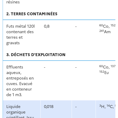
résines
2. TERRES CONTAMINÉES
60
152
Futs métal 120l
0,8
-
Co,
E
241
contenant des
Am
terres et
gravats
3. DÉCHETS D'EXPLOITATION
60
137
Effluents
-
-
Co,
C
152
aqueux,
Eu
entreposés en
cuves. Evacué
en conteneur
de 1 m3.
3
14
9
Liquide
0,018
-
H,
C,
organique
scintillant. Issu