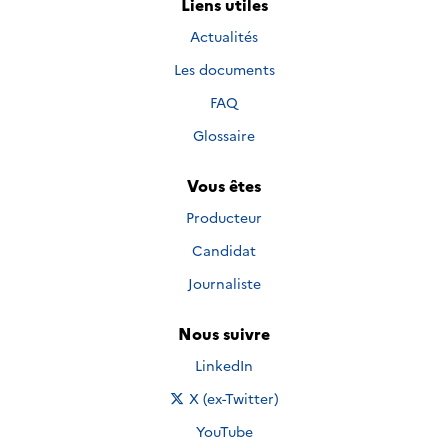
Liens utiles
Actualités
Les documents
FAQ
Glossaire
Vous êtes
Producteur
Candidat
Journaliste
Nous suivre
Nous suivre sur
LinkedIn
Nous suivre sur
X (ex-Twitter)
Nous suivre sur
YouTube