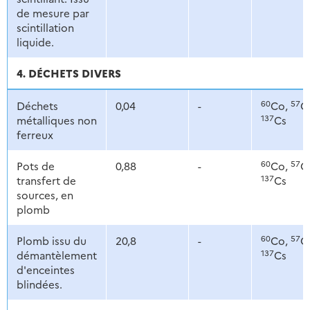
de mesure par
scintillation
liquide.
4. DÉCHETS DIVERS
60
57
Déchets
0,04
-
Co,
C
137
métalliques non
Cs
ferreux
60
57
Pots de
0,88
-
Co,
C
137
transfert de
Cs
sources, en
plomb
60
57
Plomb issu du
20,8
-
Co,
C
137
démantèlement
Cs
d'enceintes
blindées.