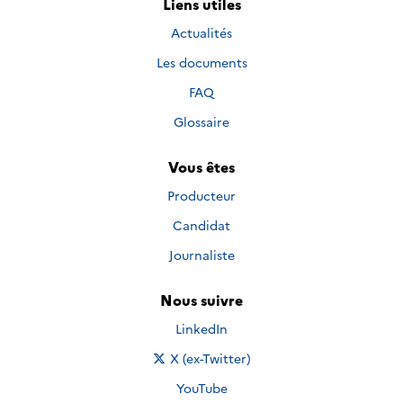
Liens utiles
Actualités
Les documents
FAQ
Glossaire
Vous êtes
Producteur
Candidat
Journaliste
Nous suivre
Nous suivre sur
LinkedIn
Nous suivre sur
X (ex-Twitter)
Nous suivre sur
YouTube