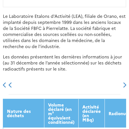
Le Laboratoire Etalons d'Activité (LEA), filiale de Orano, est
implanté depuis septembre 1999 dans les anciens locaux
de la Société FBFC à Pierrelatte. La société fabrique et
commercialise des sources scellées ou non-scellées,
utilisées dans les domaines de la médecine, de la
recherche ou de l'industrie.
Les données présentent les dernières informations à jour
(au 31 décembre de l’année sélectionnée) sur les déchets
radioactifs présents sur le site.
2013
2014
2015
2016
Volume
Activité
déclaré (en
Nature des
déclarée
m³
Radionuc
déchets
(en
équivalent
MBq)
conditionné)