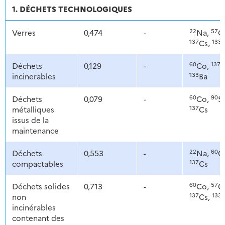
1. DÉCHETS TECHNOLOGIQUES
22
57
Verres
0,474
-
Na,
C
137
133
Cs,
60
137
Déchets
0,129
-
Co,
C
133
incinerables
Ba
60
90
Déchets
0,079
-
Co,
Sr
137
métalliques
Cs
issus de la
maintenance
22
60
Déchets
0,553
-
Na,
C
137
compactables
Cs
60
57
Déchets solides
0,713
-
Co,
C
137
133
non
Cs,
incinérables
contenant des