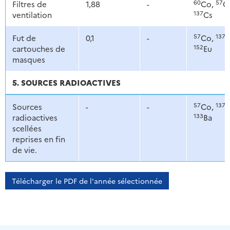
60
57
Filtres de
1,88
-
Co,
C
137
ventilation
Cs
57
137
Fut de
0,1
-
Co,
C
152
cartouches de
Eu
masques
5. SOURCES RADIOACTIVES
57
137
Sources
-
-
Co,
C
133
radioactives
Ba
scellées
reprises en fin
de vie.
Télécharger le PDF de l'année sélectionnée