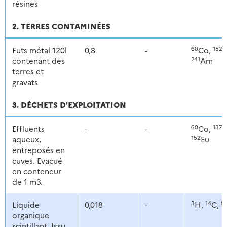
résines
2. TERRES CONTAMINÉES
60
152
Futs métal 120l
0,8
-
Co,
E
241
contenant des
Am
terres et
gravats
3. DÉCHETS D'EXPLOITATION
60
137
Effluents
-
-
Co,
C
152
aqueux,
Eu
entreposés en
cuves. Evacué
en conteneur
de 1 m3.
3
14
9
Liquide
0,018
-
H,
C,
organique
scintillant. Issu