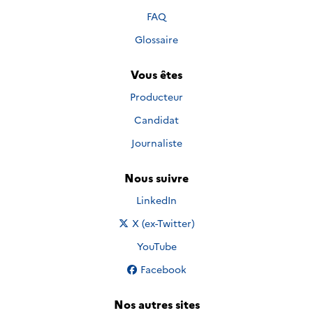
FAQ
Glossaire
Vous êtes
Producteur
Candidat
Journaliste
Nous suivre
Nous suivre sur
LinkedIn
Nous suivre sur
X (ex-Twitter)
Nous suivre sur
YouTube
Nous suivre sur
Facebook
Nos autres sites