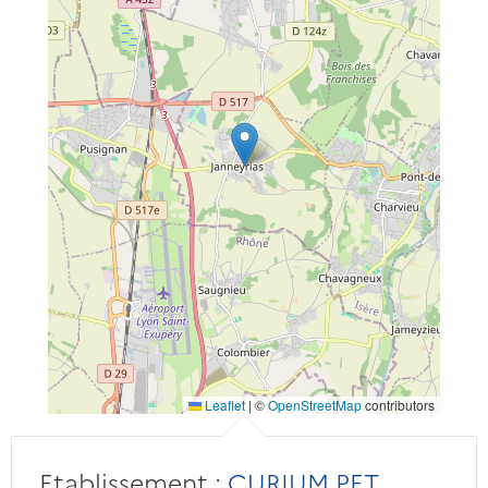
Leaflet
|
©
OpenStreetMap
contributors
Etablissement :
CURIUM PET