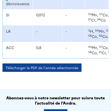
décroissance
54
57
SI
0,012
-
Mn,
Co,
51
56
Cr,
Co
3
54
57
LA
-
-
H,
Mn,
58
56
Co,
Co,
54
57
ACC
0,8
-
Mn,
Co,
58
51
5
Co,
Cr,
Télécharger le PDF de l'année sélectionnée
Abonnez-vous à notre newsletter pour suivre toute
l’actualité de l’Andra.