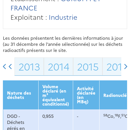
FRANCE
Exploitant :
Industrie
Les données présentent les dernières informations à jour
(au 31 décembre de l’année sélectionnée) sur les déchets
radioactifs présents sur le site.
2013
2014
2015
2016
Volume
Activité
déclaré (en
Nature des
déclarée
m³
Radionucléi
déchets
(en
équivalent
MBq)
conditionné)
58
18
51
DGD -
0,955
-
Co,
F,
Cr
Déchets
gérés en