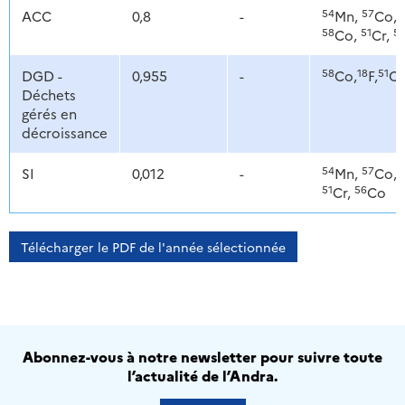
54
57
ACC
0,8
-
Mn,
Co,
58
51
5
Co,
Cr,
58
18
51
DGD -
0,955
-
Co,
F,
Cr
Déchets
gérés en
décroissance
54
57
SI
0,012
-
Mn,
Co,
51
56
Cr,
Co
Télécharger le PDF de l'année sélectionnée
Abonnez-vous à notre newsletter pour suivre toute
l’actualité de l’Andra.