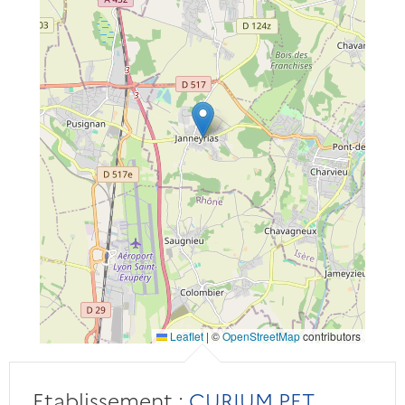
Leaflet
|
©
OpenStreetMap
contributors
Etablissement :
CURIUM PET