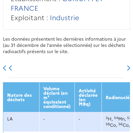
FRANCE
Exploitant :
Industrie
Les données présentent les dernières informations à jour
(au 31 décembre de l’année sélectionnée) sur les déchets
radioactifs présents sur le site.
2013
2014
2015
2016
Volume
Activité
déclaré (en
Nature des
déclarée
m³
Radionucléi
déchets
(en
équivalent
MBq)
conditionné)
3
54
57
LA
-
-
H,
Mn,
58
56
Co,
Co,