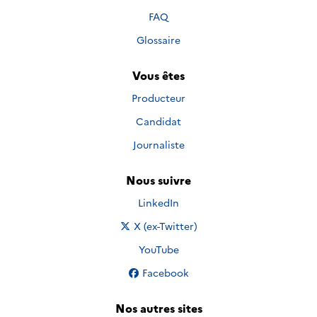
FAQ
Glossaire
Vous êtes
Producteur
Candidat
Journaliste
Nous suivre
Nous suivre sur
LinkedIn
Nous suivre sur
X (ex-Twitter)
Nous suivre sur
YouTube
Nous suivre sur
Facebook
Nos autres sites