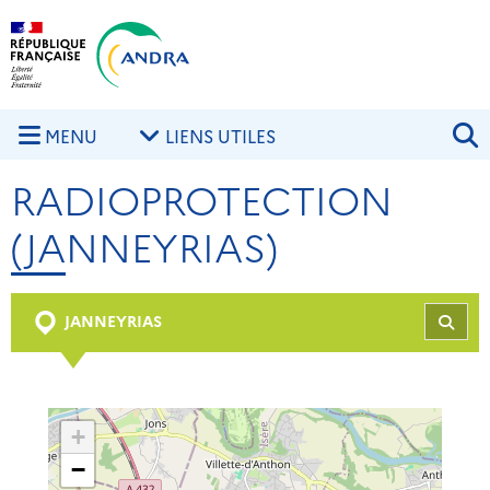
Aller au contenu principal
Skip to navigation
R
MENU
LIENS UTILES
RADIOPROTECTION
(JANNEYRIAS)
JANNEYRIAS
REC
+
−