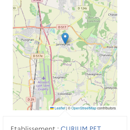
Leaflet
|
©
OpenStreetMap
contributors
Etablissement :
CURIUM PET