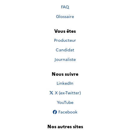
FAQ
Glossaire
Vous êtes
Producteur
Candidat
Journaliste
Nous suivre
Nous suivre sur
LinkedIn
Nous suivre sur
X (ex-Twitter)
Nous suivre sur
YouTube
Nous suivre sur
Facebook
Nos autres sites