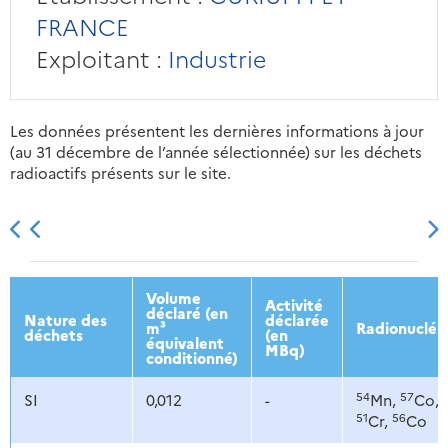
FRANCE
Exploitant :
Industrie
Les données présentent les dernières informations à jour
(au 31 décembre de l’année sélectionnée) sur les déchets
radioactifs présents sur le site.
2013
2014
2015
2016
Volume
Activité
déclaré (en
Nature des
déclarée
m³
Radionucléi
déchets
(en
équivalent
MBq)
conditionné)
54
57
SI
0,012
-
Mn,
Co,
51
56
Cr,
Co