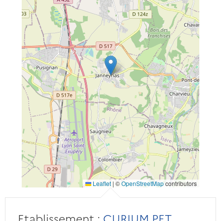
Leaflet
|
©
OpenStreetMap
contributors
Etablissement :
CURIUM PET