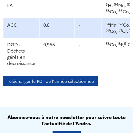
3
54
57
LA
-
-
H,
Mn,
58
56
Co,
Co,
54
57
ACC
0,8
-
Mn,
Co,
58
51
5
Co,
Cr,
58
18
51
DGD -
0,955
-
Co,
F,
Cr
Déchets
gérés en
décroissance
Télécharger le PDF de l'année sélectionnée
Abonnez-vous à notre newsletter pour suivre toute
l’actualité de l’Andra.