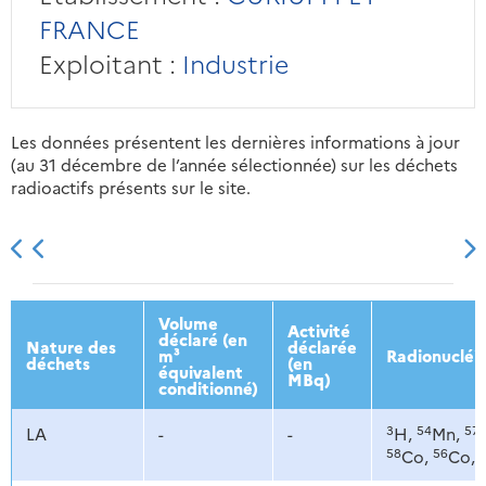
FRANCE
Exploitant :
Industrie
Les données présentent les dernières informations à jour
(au 31 décembre de l’année sélectionnée) sur les déchets
radioactifs présents sur le site.
2013
2014
2015
2016
Volume
Activité
déclaré (en
Nature des
déclarée
m³
Radionucléi
déchets
(en
équivalent
MBq)
conditionné)
3
54
57
LA
-
-
H,
Mn,
58
56
Co,
Co,