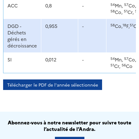
54
57
ACC
0,8
-
Mn,
Co,
58
51
5
Co,
Cr,
58
18
51
DGD -
0,955
-
Co,
F,
Cr
Déchets
gérés en
décroissance
54
57
SI
0,012
-
Mn,
Co,
51
56
Cr,
Co
Télécharger le PDF de l'année sélectionnée
Abonnez-vous à notre newsletter pour suivre toute
l’actualité de l’Andra.