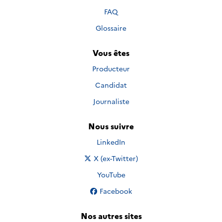
FAQ
Glossaire
Vous êtes
Producteur
Candidat
Journaliste
Nous suivre
Nous suivre sur
LinkedIn
Nous suivre sur
X (ex-Twitter)
Nous suivre sur
YouTube
Nous suivre sur
Facebook
Nos autres sites