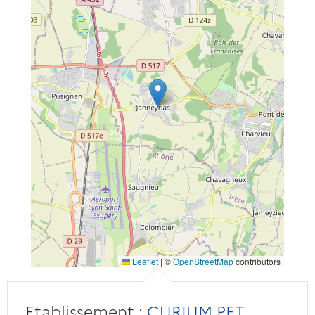
Leaflet
|
©
OpenStreetMap
contributors
Etablissement :
CURIUM PET