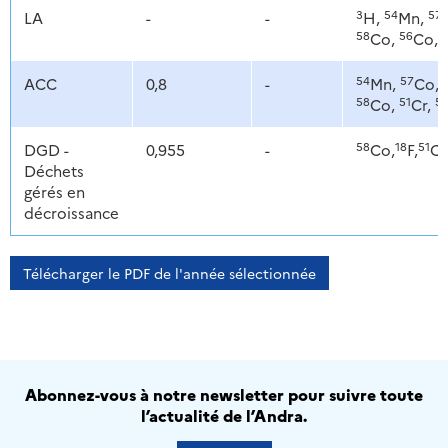
3
54
57
LA
-
-
H,
Mn,
58
56
Co,
Co,
54
57
ACC
0,8
-
Mn,
Co,
58
51
5
Co,
Cr,
58
18
51
DGD -
0,955
-
Co,
F,
Cr
Déchets
gérés en
décroissance
Télécharger le PDF de l'année sélectionnée
Abonnez-vous à notre newsletter pour suivre toute
l’actualité de l’Andra.