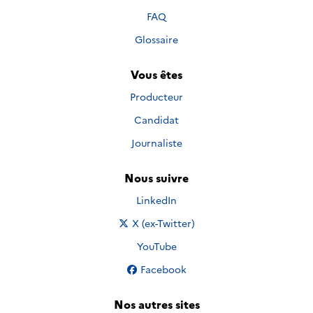
FAQ
Glossaire
Vous êtes
Producteur
Candidat
Journaliste
Nous suivre
Nous suivre sur
LinkedIn
Nous suivre sur
X (ex-Twitter)
Nous suivre sur
YouTube
Nous suivre sur
Facebook
Nos autres sites