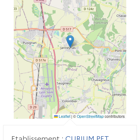
Leaflet
|
©
OpenStreetMap
contributors
Etablissement :
CURIUM PET