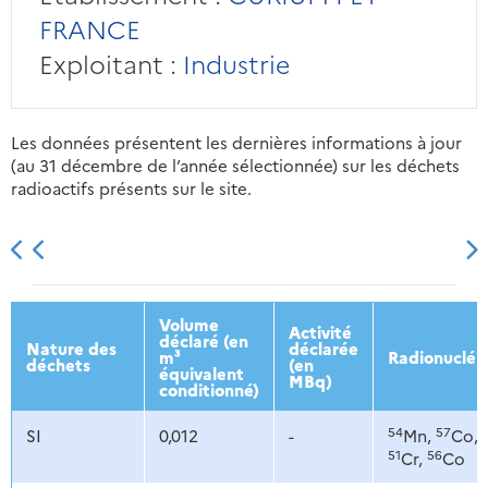
FRANCE
Exploitant :
Industrie
Les données présentent les dernières informations à jour
(au 31 décembre de l’année sélectionnée) sur les déchets
radioactifs présents sur le site.
2013
2014
2015
2016
Volume
Activité
déclaré (en
Nature des
déclarée
m³
Radionucléi
déchets
(en
équivalent
MBq)
conditionné)
54
57
SI
0,012
-
Mn,
Co,
51
56
Cr,
Co