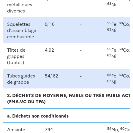
63
métalliques
Ni
diverses
55
60
Squelettes
0,116
-
Fe,
Co,
63
d'assemblage
Ni
combustible
55
60
Têtes de
4,92
-
Fe,
Co,
63
grappes
Ni
(toutes)
55
60
Tubes guides
54,162
-
Fe,
Co,
63
de grappe
Ni
2. DÉCHETS DE MOYENNE, FAIBLE OU TRÈS FAIBLE ACT
(FMA-VC OU TFA)
a. Déchets non conditionnés
54
60
Amiante
794
-
Mn,
Co,