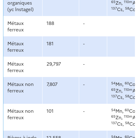
65
110m
organiques
Zn,
Ag
137
58
(yc lnstagel)
Cs,
Co
Métaux
188
-
ferreux
Métaux
181
-
ferreux
Métaux
29,797
-
ferreux
54
60
Métaux non
7,807
-
Mn,
Co,
65
110m
ferreux
Zn,
Ag
137
58
Cs,
Co
54
60
Métaux non
101
-
Mn,
Co,
65
110m
ferreux
Zn,
Ag
137
58
Cs,
Co
54
60
Pièges à iode,
12,558
-
Mn,
Co,