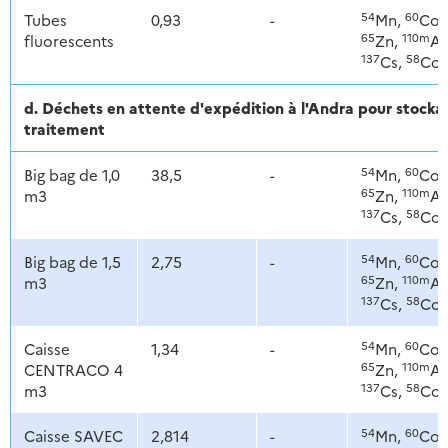
54
60
Tubes
0,93
-
Mn,
Co,
65
110m
fluorescents
Zn,
Ag
137
58
Cs,
Co
d. Déchets en attente d'expédition à l'Andra pour stoc
traitement
54
60
Big bag de 1,0
38,5
-
Mn,
Co,
65
110m
m3
Zn,
Ag
137
58
Cs,
Co
54
60
Big bag de 1,5
2,75
-
Mn,
Co,
65
110m
m3
Zn,
Ag
137
58
Cs,
Co
54
60
Caisse
1,34
-
Mn,
Co,
65
110m
CENTRACO 4
Zn,
Ag
137
58
m3
Cs,
Co
54
60
Caisse SAVEC
2,814
-
Mn,
Co,