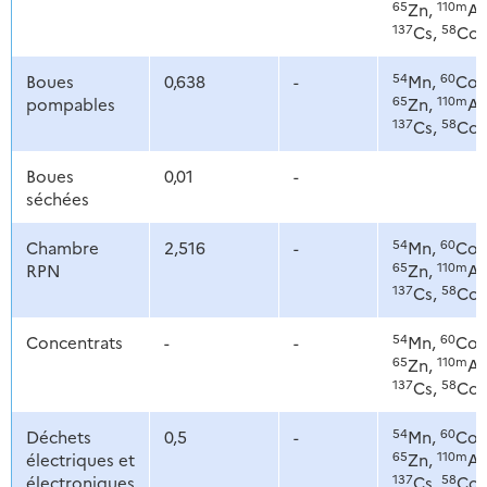
65
110m
Zn,
Ag
137
58
Cs,
Co
54
60
Boues
0,638
-
Mn,
Co,
65
110m
pompables
Zn,
Ag
137
58
Cs,
Co
Boues
0,01
-
séchées
54
60
Chambre
2,516
-
Mn,
Co,
65
110m
RPN
Zn,
Ag
137
58
Cs,
Co
54
60
Concentrats
-
-
Mn,
Co,
65
110m
Zn,
Ag
137
58
Cs,
Co
54
60
Déchets
0,5
-
Mn,
Co,
65
110m
électriques et
Zn,
Ag
137
58
électroniques
Cs,
Co