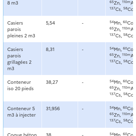
65
110m
8 m3
Zn,
Ag
137
58
Cs,
Co
54
60
Casiers
5,54
-
Mn,
Co,
65
110m
parois
Zn,
Ag
137
58
pleines 2 m3
Cs,
Co
54
60
Casiers
8,31
-
Mn,
Co,
65
110m
parois
Zn,
Ag
137
58
grillagées 2
Cs,
Co
m3
54
60
Conteneur
38,27
-
Mn,
Co,
65
110m
iso 20 pieds
Zn,
Ag
137
58
Cs,
Co
54
60
Conteneur 5
31,956
-
Mn,
Co,
65
110m
m3 à injecter
Zn,
Ag
137
58
Cs,
Co
54
60
Coque béton
38
-
Mn,
Co,