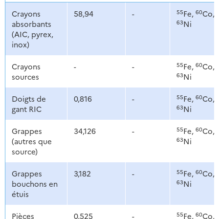
55
60
Crayons
58,94
-
Fe,
Co,
63
absorbants
Ni
(AIC, pyrex,
inox)
55
60
Crayons
-
-
Fe,
Co,
63
sources
Ni
55
60
Doigts de
0,816
-
Fe,
Co,
63
gant RIC
Ni
55
60
Grappes
34,126
-
Fe,
Co,
63
(autres que
Ni
source)
55
60
Grappes
3,182
-
Fe,
Co,
63
bouchons en
Ni
étuis
55
60
Pièces
0,525
-
Fe,
Co,