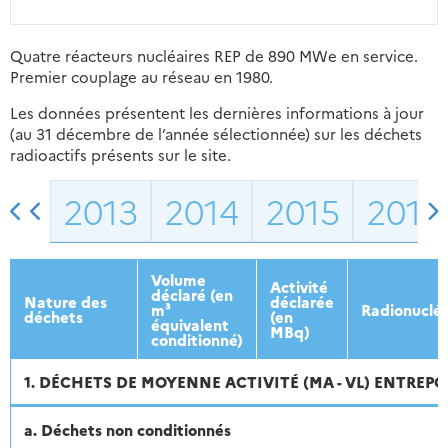
Quatre réacteurs nucléaires REP de 890 MWe en service.
Premier couplage au réseau en 1980.
Les données présentent les dernières informations à jour
(au 31 décembre de l’année sélectionnée) sur les déchets
radioactifs présents sur le site.
2013
2014
2015
2016
Volume
Activité
déclaré (en
Nature des
déclarée
m³
Radionuclé
déchets
(en
équivalent
MBq)
conditionné)
1. DÉCHETS DE MOYENNE ACTIVITÉ (MA - VL) ENTREPO
a. Déchets non conditionnés