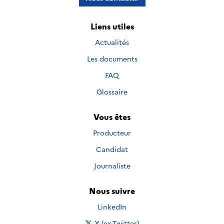
Liens utiles
Actualités
Les documents
FAQ
Glossaire
Vous êtes
Producteur
Candidat
Journaliste
Nous suivre
Nous suivre sur
LinkedIn
Nous suivre sur
X (ex-Twitter)