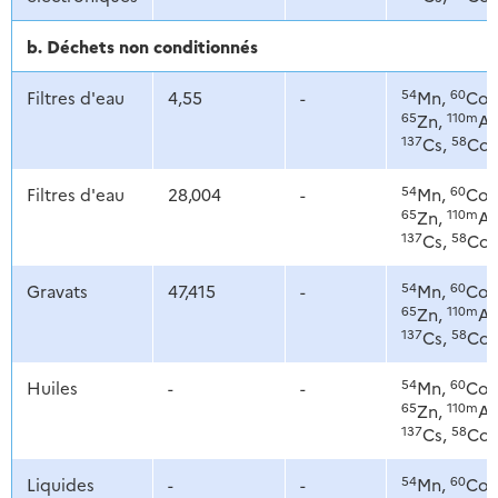
b. Déchets non conditionnés
54
60
Filtres d'eau
4,55
-
Mn,
Co,
65
110m
Zn,
Ag
137
58
Cs,
Co
54
60
Filtres d'eau
28,004
-
Mn,
Co,
65
110m
Zn,
Ag
137
58
Cs,
Co
54
60
Gravats
47,415
-
Mn,
Co,
65
110m
Zn,
Ag
137
58
Cs,
Co
54
60
Huiles
-
-
Mn,
Co,
65
110m
Zn,
Ag
137
58
Cs,
Co
54
60
Liquides
-
-
Mn,
Co,