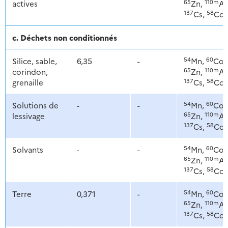
65
110m
actives
Zn,
Ag
137
58
Cs,
Co
c. Déchets non conditionnés
54
60
Silice, sable,
6,35
-
Mn,
Co,
65
110m
corindon,
Zn,
Ag
137
58
grenaille
Cs,
Co
54
60
Solutions de
-
-
Mn,
Co,
65
110m
lessivage
Zn,
Ag
137
58
Cs,
Co
54
60
Solvants
-
-
Mn,
Co,
65
110m
Zn,
Ag
137
58
Cs,
Co
54
60
Terre
0,371
-
Mn,
Co,
65
110m
Zn,
Ag
137
58
Cs,
Co