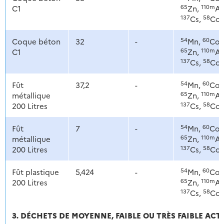
65
110m
C1
Zn,
Ag
137
58
Cs,
Co
54
60
Coque béton
32
-
Mn,
Co,
65
110m
C1
Zn,
Ag
137
58
Cs,
Co
54
60
Fût
37,2
-
Mn,
Co,
65
110m
métallique
Zn,
Ag
137
58
200 Litres
Cs,
Co
54
60
Fût
7
-
Mn,
Co,
65
110m
métallique
Zn,
Ag
137
58
200 Litres
Cs,
Co
54
60
Fût plastique
5,424
-
Mn,
Co,
65
110m
200 Litres
Zn,
Ag
137
58
Cs,
Co
3. DÉCHETS DE MOYENNE, FAIBLE OU TRÈS FAIBLE ACT