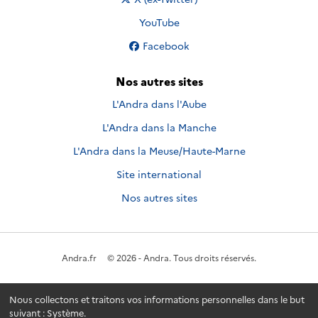
Nous suivre sur
YouTube
Nous suivre sur
Facebook
Nos autres sites
L'Andra dans l'Aube
L'Andra dans la Manche
L'Andra dans la Meuse/Haute-Marne
Site international
Nos autres sites
Andra.fr
© 2026 - Andra. Tous droits réservés.
Nous collectons et traitons vos informations personnelles dans le but
suivant :
Système
.