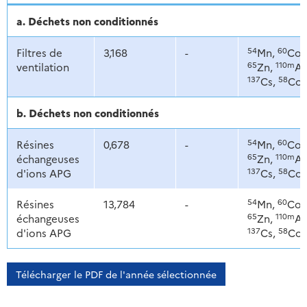
a. Déchets non conditionnés
54
60
Filtres de
3,168
-
Mn,
Co,
65
110m
ventilation
Zn,
Ag
137
58
Cs,
Co
b. Déchets non conditionnés
54
60
Résines
0,678
-
Mn,
Co,
65
110m
échangeuses
Zn,
Ag
137
58
d'ions APG
Cs,
Co
54
60
Résines
13,784
-
Mn,
Co,
65
110m
échangeuses
Zn,
Ag
137
58
d'ions APG
Cs,
Co
Télécharger le PDF de l'année sélectionnée