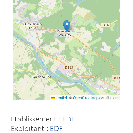
Leaflet
|
©
OpenStreetMap
contributors
Etablissement :
EDF
Exploitant :
EDF