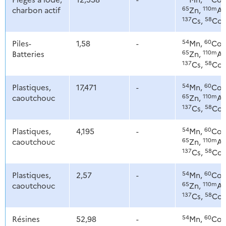
65
110m
charbon actif
Zn,
Ag
137
58
Cs,
Co
54
60
Piles-
1,58
-
Mn,
Co,
65
110m
Batteries
Zn,
Ag
137
58
Cs,
Co
54
60
Plastiques,
17,471
-
Mn,
Co,
65
110m
caoutchouc
Zn,
Ag
137
58
Cs,
Co
54
60
Plastiques,
4,195
-
Mn,
Co,
65
110m
caoutchouc
Zn,
Ag
137
58
Cs,
Co
54
60
Plastiques,
2,57
-
Mn,
Co,
65
110m
caoutchouc
Zn,
Ag
137
58
Cs,
Co
54
60
Résines
52,98
-
Mn,
Co,