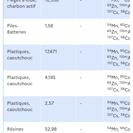
65
110m
charbon actif
Zn,
Ag
137
58
Cs,
Co
54
60
Piles-
1,58
-
Mn,
Co,
65
110m
Batteries
Zn,
Ag
137
58
Cs,
Co
54
60
Plastiques,
17,471
-
Mn,
Co,
65
110m
caoutchouc
Zn,
Ag
137
58
Cs,
Co
54
60
Plastiques,
4,195
-
Mn,
Co,
65
110m
caoutchouc
Zn,
Ag
137
58
Cs,
Co
54
60
Plastiques,
2,57
-
Mn,
Co,
65
110m
caoutchouc
Zn,
Ag
137
58
Cs,
Co
54
60
Résines
52,98
-
Mn,
Co,