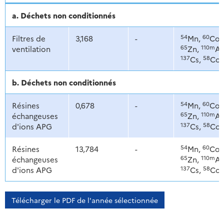
a. Déchets non conditionnés
54
60
Filtres de
3,168
-
Mn,
Co,
65
110m
ventilation
Zn,
Ag
137
58
Cs,
Co
b. Déchets non conditionnés
54
60
Résines
0,678
-
Mn,
Co,
65
110m
échangeuses
Zn,
Ag
137
58
d'ions APG
Cs,
Co
54
60
Résines
13,784
-
Mn,
Co,
65
110m
échangeuses
Zn,
Ag
137
58
d'ions APG
Cs,
Co
Télécharger le PDF de l'année sélectionnée