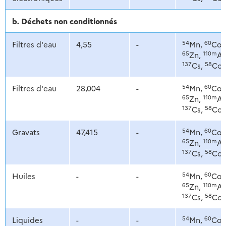
b. Déchets non conditionnés
54
60
Filtres d'eau
4,55
-
Mn,
Co,
65
110m
Zn,
Ag
137
58
Cs,
Co
54
60
Filtres d'eau
28,004
-
Mn,
Co,
65
110m
Zn,
Ag
137
58
Cs,
Co
54
60
Gravats
47,415
-
Mn,
Co,
65
110m
Zn,
Ag
137
58
Cs,
Co
54
60
Huiles
-
-
Mn,
Co,
65
110m
Zn,
Ag
137
58
Cs,
Co
54
60
Liquides
-
-
Mn,
Co,