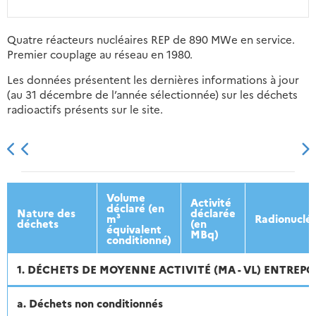
Quatre réacteurs nucléaires REP de 890 MWe en service.
Premier couplage au réseau en 1980.
Les données présentent les dernières informations à jour
(au 31 décembre de l’année sélectionnée) sur les déchets
radioactifs présents sur le site.
2013
2014
2015
2016
Volume
Activité
déclaré (en
Nature des
déclarée
m³
Radionuclé
déchets
(en
équivalent
MBq)
conditionné)
1. DÉCHETS DE MOYENNE ACTIVITÉ (MA - VL) ENTREPO
a. Déchets non conditionnés