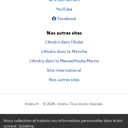
Nous suivre sur
YouTube
Nous suivre sur
Facebook
Nos autres sites
L'Andra dans l'Aube
L'Andra dans la Manche
L'Andra dans la Meuse/Haute-Marne
Site international
Nos autres sites
Andra.fr
© 2026 - Andra. Tous droits réservés.
Nous collectons et traitons vos informations personnelles dans le but
suivant :
Système
.