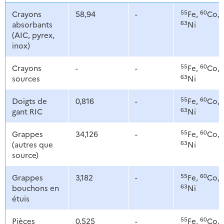
55
60
Crayons
58,94
-
Fe,
Co,
63
absorbants
Ni
(AIC, pyrex,
inox)
55
60
Crayons
-
-
Fe,
Co,
63
sources
Ni
55
60
Doigts de
0,816
-
Fe,
Co,
63
gant RIC
Ni
55
60
Grappes
34,126
-
Fe,
Co,
63
(autres que
Ni
source)
55
60
Grappes
3,182
-
Fe,
Co,
63
bouchons en
Ni
étuis
55
60
Pièces
0,525
-
Fe,
Co,