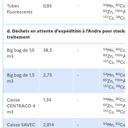
54
60
Tubes
0,93
-
Mn,
Co,
65
110m
fluorescents
Zn,
Ag
137
58
Cs,
Co
d. Déchets en attente d'expédition à l'Andra pour stoc
traitement
54
60
Big bag de 1,0
38,5
-
Mn,
Co,
65
110m
m3
Zn,
Ag
137
58
Cs,
Co
54
60
Big bag de 1,5
2,75
-
Mn,
Co,
65
110m
m3
Zn,
Ag
137
58
Cs,
Co
54
60
Caisse
1,34
-
Mn,
Co,
65
110m
CENTRACO 4
Zn,
Ag
137
58
m3
Cs,
Co
54
60
Caisse SAVEC
2,814
-
Mn,
Co,