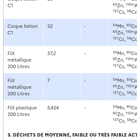
65
110m
C1
Zn,
Ag
137
58
Cs,
Co
54
60
Coque béton
32
-
Mn,
Co,
65
110m
C1
Zn,
Ag
137
58
Cs,
Co
54
60
Fût
37,2
-
Mn,
Co,
65
110m
métallique
Zn,
Ag
137
58
200 Litres
Cs,
Co
54
60
Fût
7
-
Mn,
Co,
65
110m
métallique
Zn,
Ag
137
58
200 Litres
Cs,
Co
54
60
Fût plastique
5,424
-
Mn,
Co,
65
110m
200 Litres
Zn,
Ag
137
58
Cs,
Co
3. DÉCHETS DE MOYENNE, FAIBLE OU TRÈS FAIBLE ACT