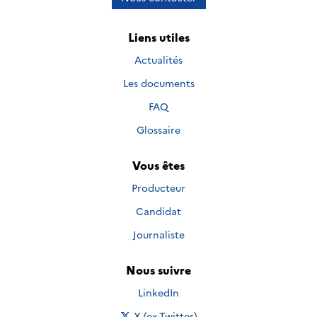
Liens utiles
Actualités
Les documents
FAQ
Glossaire
Vous êtes
Producteur
Candidat
Journaliste
Nous suivre
Nous suivre sur
LinkedIn
Nous suivre sur
X (ex-Twitter)