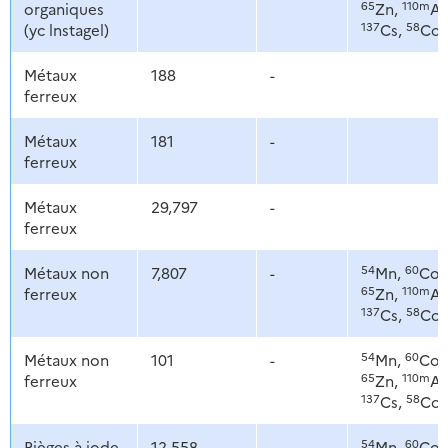
65
110m
organiques
Zn,
Ag
137
58
(yc lnstagel)
Cs,
Co
Métaux
188
-
ferreux
Métaux
181
-
ferreux
Métaux
29,797
-
ferreux
54
60
Métaux non
7,807
-
Mn,
Co,
65
110m
ferreux
Zn,
Ag
137
58
Cs,
Co
54
60
Métaux non
101
-
Mn,
Co,
65
110m
ferreux
Zn,
Ag
137
58
Cs,
Co
54
60
Pièges à iode,
12,558
-
Mn,
Co,