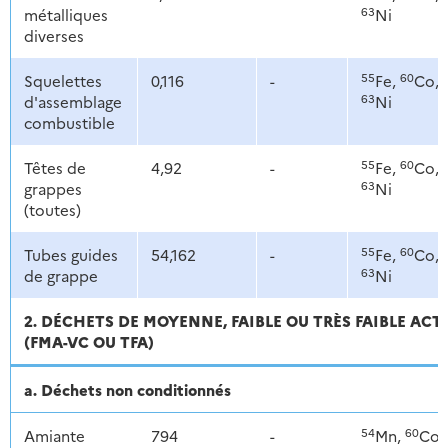
63
métalliques
Ni
diverses
55
60
Squelettes
0,116
-
Fe,
Co,
63
d'assemblage
Ni
combustible
55
60
Têtes de
4,92
-
Fe,
Co,
63
grappes
Ni
(toutes)
55
60
Tubes guides
54,162
-
Fe,
Co,
63
de grappe
Ni
2. DÉCHETS DE MOYENNE, FAIBLE OU TRÈS FAIBLE ACT
(FMA-VC OU TFA)
a. Déchets non conditionnés
54
60
Amiante
794
-
Mn,
Co,