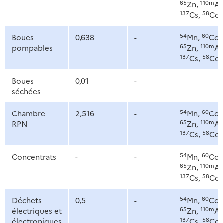
65
110m
Zn,
Ag
137
58
Cs,
Co
54
60
Boues
0,638
-
Mn,
Co,
65
110m
pompables
Zn,
Ag
137
58
Cs,
Co
Boues
0,01
-
séchées
54
60
Chambre
2,516
-
Mn,
Co,
65
110m
RPN
Zn,
Ag
137
58
Cs,
Co
54
60
Concentrats
-
-
Mn,
Co,
65
110m
Zn,
Ag
137
58
Cs,
Co
54
60
Déchets
0,5
-
Mn,
Co,
65
110m
électriques et
Zn,
Ag
137
58
électroniques
Cs,
Co