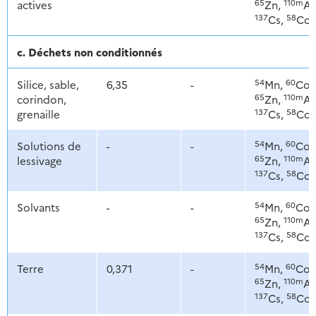
65
110m
actives
Zn,
Ag
137
58
Cs,
Co
c. Déchets non conditionnés
54
60
Silice, sable,
6,35
-
Mn,
Co,
65
110m
corindon,
Zn,
Ag
137
58
grenaille
Cs,
Co
54
60
Solutions de
-
-
Mn,
Co,
65
110m
lessivage
Zn,
Ag
137
58
Cs,
Co
54
60
Solvants
-
-
Mn,
Co,
65
110m
Zn,
Ag
137
58
Cs,
Co
54
60
Terre
0,371
-
Mn,
Co,
65
110m
Zn,
Ag
137
58
Cs,
Co