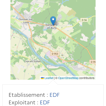
Leaflet
|
©
OpenStreetMap
contributors
Etablissement :
EDF
Exploitant :
EDF