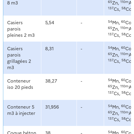
65
110m
8 m3
Zn,
Ag
137
58
Cs,
Co
54
60
Casiers
5,54
-
Mn,
Co,
65
110m
parois
Zn,
Ag
137
58
pleines 2 m3
Cs,
Co
54
60
Casiers
8,31
-
Mn,
Co,
65
110m
parois
Zn,
Ag
137
58
grillagées 2
Cs,
Co
m3
54
60
Conteneur
38,27
-
Mn,
Co,
65
110m
iso 20 pieds
Zn,
Ag
137
58
Cs,
Co
54
60
Conteneur 5
31,956
-
Mn,
Co,
65
110m
m3 à injecter
Zn,
Ag
137
58
Cs,
Co
54
60
Coque béton
38
-
Mn,
Co,