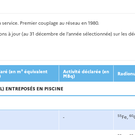
service. Premier couplage au réseau en 1980.
s à jour (au 31 décembre de l’année sélectionnée) sur les déch
2016
2017
2018
2019
20
aré (en m³ équivalent
Activité déclarée (en
Radionu
)
MBq)
VL) ENTREPOSÉS EN PISCINE
55
60
-
Fe,