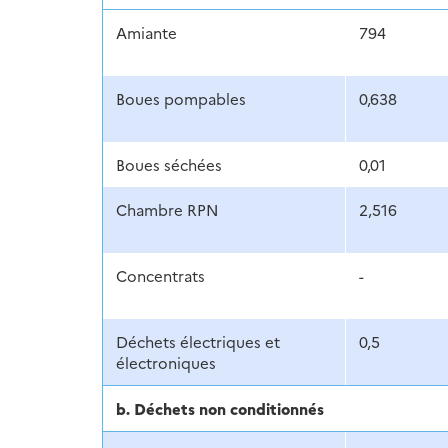
Amiante
794
Boues pompables
0,638
Boues séchées
0,01
Chambre RPN
2,516
Concentrats
-
Déchets électriques et
0,5
électroniques
b. Déchets non conditionnés