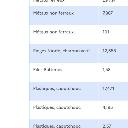
Métaux non ferreux
7,807
Métaux non ferreux
101
Pièges à iode, charbon actif
12,558
Piles-Batteries
1,58
Plastiques, caoutchouc
17,471
Plastiques, caoutchouc
4,195
Plastiques, caoutchouc
2,57