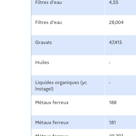
Filtres d'eau
4,55
Filtres d'eau
28,004
Gravats
47,415
Huiles
-
Liquides organiques (yc
-
lnstagel)
Métaux ferreux
188
Métaux ferreux
181
Métaux ferreux
29,797