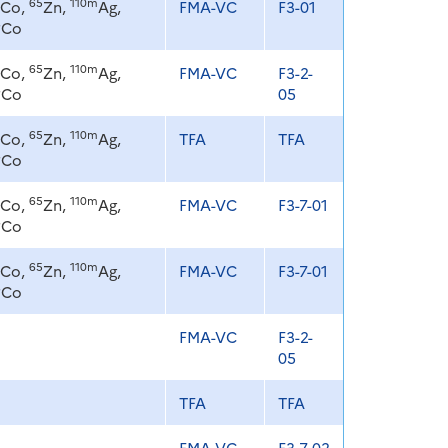
65
110m
Co,
Zn,
Ag,
FMA-VC
F3-01
8
Co
65
110m
Co,
Zn,
Ag,
FMA-VC
F3-2-
8
Co
05
65
110m
Co,
Zn,
Ag,
TFA
TFA
8
Co
65
110m
Co,
Zn,
Ag,
FMA-VC
F3-7-01
8
Co
65
110m
Co,
Zn,
Ag,
FMA-VC
F3-7-01
8
Co
FMA-VC
F3-2-
05
TFA
TFA
FMA-VC
F3-7-02