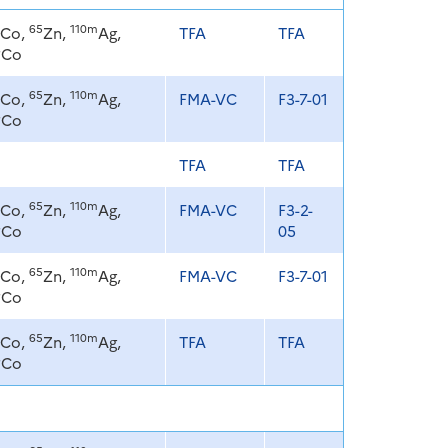
65
110m
Co,
Zn,
Ag,
TFA
TFA
8
Co
65
110m
Co,
Zn,
Ag,
FMA-VC
F3-7-01
8
Co
TFA
TFA
65
110m
Co,
Zn,
Ag,
FMA-VC
F3-2-
8
Co
05
65
110m
Co,
Zn,
Ag,
FMA-VC
F3-7-01
8
Co
65
110m
Co,
Zn,
Ag,
TFA
TFA
8
Co