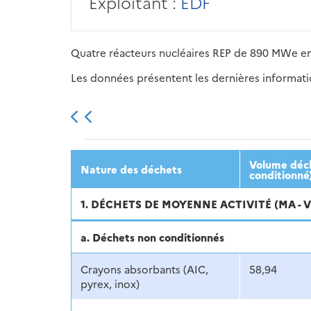
Exploitant :
EDF
Quatre réacteurs nucléaires REP de 890 MWe en 
Les données présentent les dernières information
2013
2014
2015
Volume décl
Nature des déchets
conditionné
1. DÉCHETS DE MOYENNE ACTIVITÉ (MA - 
a. Déchets non conditionnés
Crayons absorbants (AIC,
58,94
pyrex, inox)