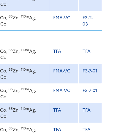
8
Co
65
110m
Co,
Zn,
Ag,
FMA-VC
F3-2-
8
Co
03
65
110m
Co,
Zn,
Ag,
TFA
TFA
8
Co
65
110m
Co,
Zn,
Ag,
FMA-VC
F3-7-01
8
Co
65
110m
Co,
Zn,
Ag,
FMA-VC
F3-7-01
8
Co
65
110m
Co,
Zn,
Ag,
TFA
TFA
8
Co
65
110m
Co,
Zn,
Ag,
TFA
TFA