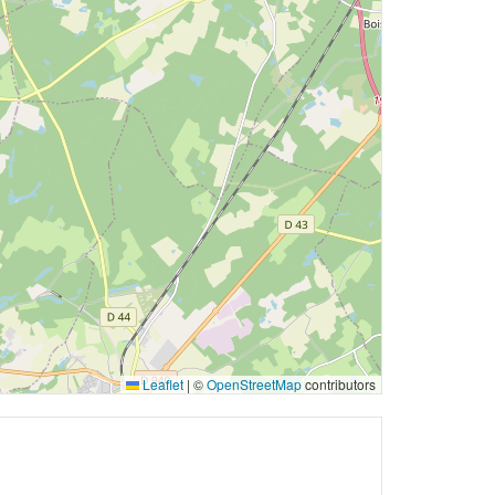
Leaflet
|
©
OpenStreetMap
contributors