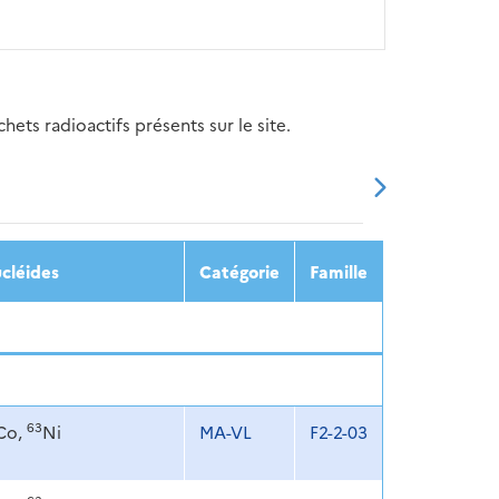
ets radioactifs présents sur le site.
20
2021
2022
2023
2024
cléides
Catégorie
Famille
63
Co,
Ni
MA-VL
F2-2-03