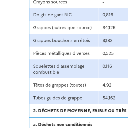
Crayons sources
-
Doigts de gant RIC
0,816
Grappes (autres que source)
34,126
Grappes bouchons en étuis
3,182
Pièces métalliques diverses
0,525
Squelettes d'assemblage
0,116
combustible
Têtes de grappes (toutes)
4,92
Tubes guides de grappe
54,162
2. DÉCHETS DE MOYENNE, FAIBLE OU TRÈS 
a. Déchets non conditionnés