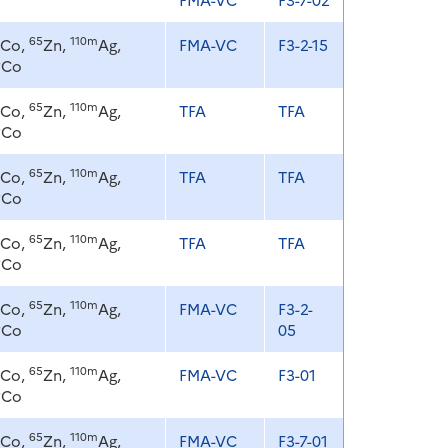
65
110m
Co,
Zn,
Ag,
FMA-VC
F3-2-15
8
Co
65
110m
Co,
Zn,
Ag,
TFA
TFA
8
Co
65
110m
Co,
Zn,
Ag,
TFA
TFA
8
Co
65
110m
Co,
Zn,
Ag,
TFA
TFA
8
Co
65
110m
Co,
Zn,
Ag,
FMA-VC
F3-2-
8
Co
05
65
110m
Co,
Zn,
Ag,
FMA-VC
F3-01
8
Co
65
110m
Co,
Zn,
Ag,
FMA-VC
F3-7-01