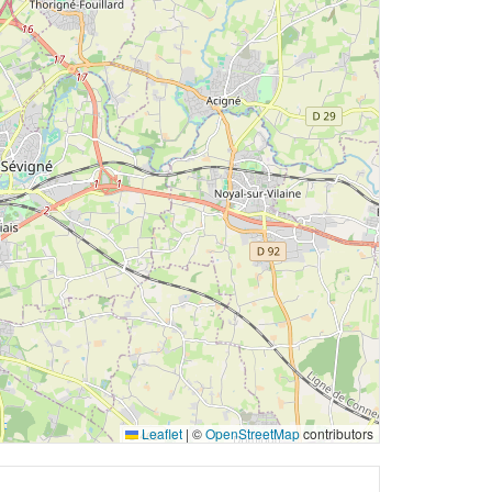
Leaflet
|
©
OpenStreetMap
contributors