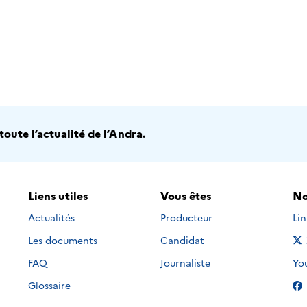
oute l’actualité de l’Andra.
Liens utiles
Vous êtes
No
Nou
Actualités
Producteur
Li
Les documents
Candidat
Nou
FAQ
Journaliste
Yo
Glossaire