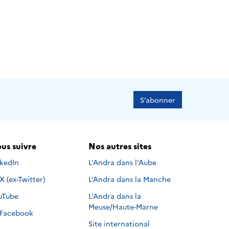
S’abonner
us suivre
Nos autres sites
s suivre sur
nkedIn
L'Andra dans l'Aube
Nous suivre sur
X (ex-Twitter)
L'Andra dans la Manche
s suivre sur
uTube
L'Andra dans la
Meuse/Haute-Marne
Nous suivre sur
Facebook
Site international