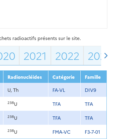
ets radioactifs présents sur le site.
020
2021
2022
2023
202
Radionucléides
Catégorie
Famille
U, Th
FA-VL
DIV9
238
U
TFA
TFA
238
U
TFA
TFA
238
U
FMA-VC
F3-7-01