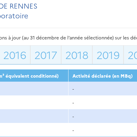
DE RENNES
boratoire
s à jour (au 31 décembre de l’année sélectionnée) sur les déch
2016
2017
2018
2019
2
m³ équivalent conditionné)
Activité déclarée (en MBq)
-
-
-
-