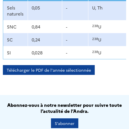
Sels
0,05
-
U, Th
naturels
238
SNC
0,84
-
U
238
SC
0,24
-
U
238
SI
0,028
-
U
Télécharger le PDF de l'année sélectionnée
Abonnez-vous à notre newsletter pour suivre toute
l’actualité de l’Andra.
S’abonner