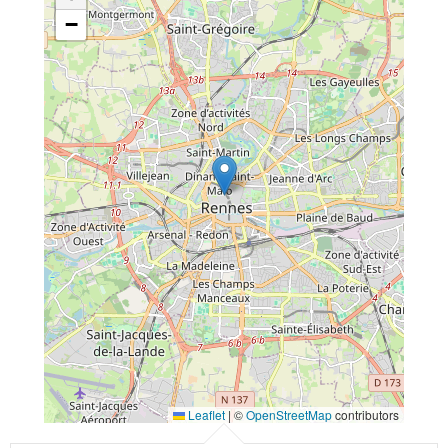
−
Leaflet
|
©
OpenStreetMap
contributors