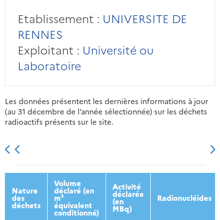
Etablissement :
UNIVERSITE DE
RENNES
Exploitant :
Université ou
Laboratoire
Les données présentent les dernières informations à jour
(au 31 décembre de l’année sélectionnée) sur les déchets
radioactifs présents sur le site.
2013
2014
2015
2016
Volume
Activité
Nature
déclaré (en
déclarée
des
m³
Radionucléides
(en
déchets
équivalent
MBq)
conditionné)