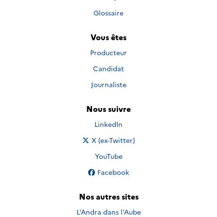
Glossaire
Vous êtes
Producteur
Candidat
Journaliste
Nous suivre
Nous suivre sur
LinkedIn
Nous suivre sur
X (ex-Twitter)
Nous suivre sur
YouTube
Nous suivre sur
Facebook
Nos autres sites
L'Andra dans l'Aube