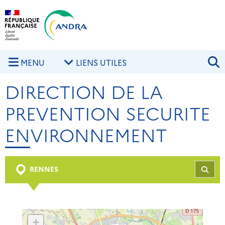
Aller au contenu principal
Skip to navigation
R
MENU
LIENS UTILES
DIRECTION DE LA
PREVENTION SECURITE
ENVIRONNEMENT
RENNES
REC
+