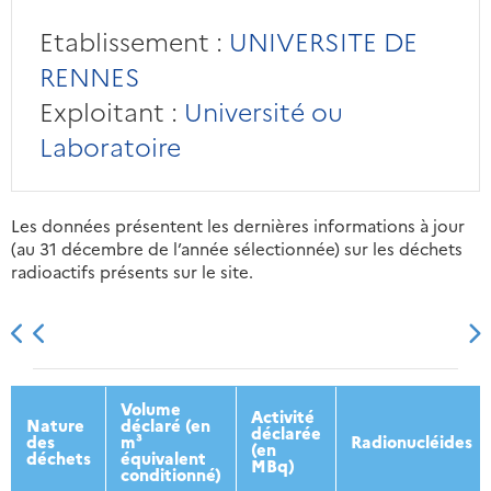
Etablissement :
UNIVERSITE DE
RENNES
Exploitant :
Université ou
Laboratoire
Les données présentent les dernières informations à jour
(au 31 décembre de l’année sélectionnée) sur les déchets
radioactifs présents sur le site.
2013
2014
2015
2016
Volume
Activité
Nature
déclaré (en
déclarée
des
m³
Radionucléides
(en
déchets
équivalent
MBq)
conditionné)