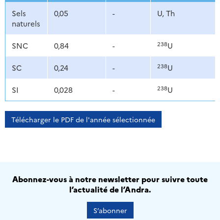
Sels
0,05
-
U, Th
naturels
238
SNC
0,84
-
U
238
SC
0,24
-
U
238
SI
0,028
-
U
Télécharger le PDF de l'année sélectionnée
Abonnez-vous à notre newsletter pour suivre toute
l’actualité de l’Andra.
S’abonner