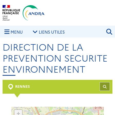
Aller au contenu principal
Skip to navigation
R
MENU
LIENS UTILES
DIRECTION DE LA
PREVENTION SECURITE
ENVIRONNEMENT
RENNES
REC
+