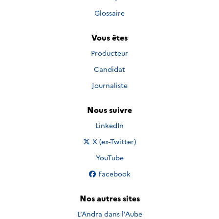
Glossaire
Vous êtes
Producteur
Candidat
Journaliste
Nous suivre
Nous suivre sur
LinkedIn
Nous suivre sur
X (ex-Twitter)
Nous suivre sur
YouTube
Nous suivre sur
Facebook
Nos autres sites
L'Andra dans l'Aube