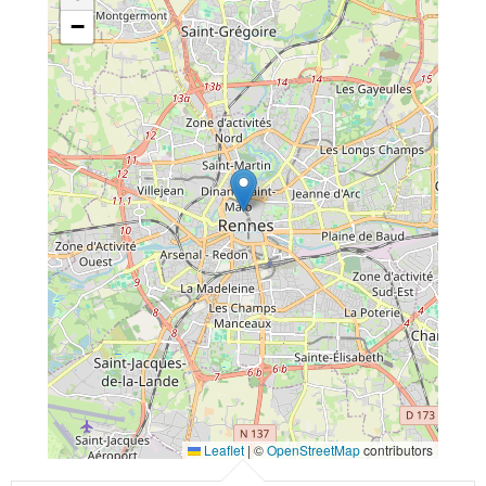
−
Leaflet
|
©
OpenStreetMap
contributors