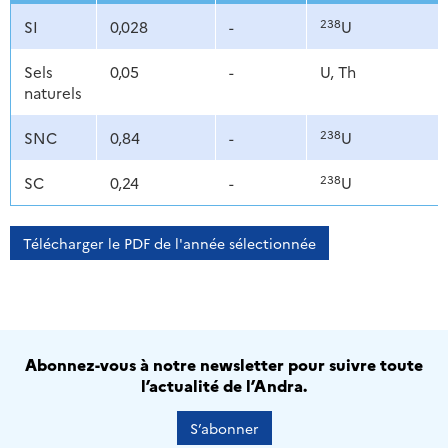
238
SI
0,028
-
U
Sels
0,05
-
U, Th
naturels
238
SNC
0,84
-
U
238
SC
0,24
-
U
Télécharger le PDF de l'année sélectionnée
Abonnez-vous à notre newsletter pour suivre toute
l’actualité de l’Andra.
S’abonner