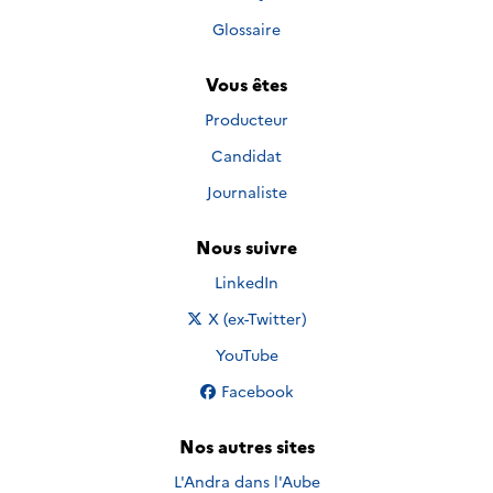
Glossaire
Vous êtes
Producteur
Candidat
Journaliste
Nous suivre
Nous suivre sur
LinkedIn
Nous suivre sur
X (ex-Twitter)
Nous suivre sur
YouTube
Nous suivre sur
Facebook
Nos autres sites
L'Andra dans l'Aube