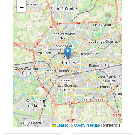
−
Leaflet
|
©
OpenStreetMap
contributors