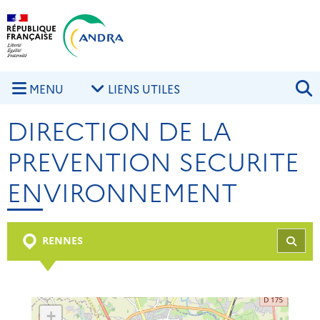
Aller au contenu principal
Skip to navigation
R
MENU
LIENS UTILES
DIRECTION DE LA
PREVENTION SECURITE
ENVIRONNEMENT
RENNES
REC
+