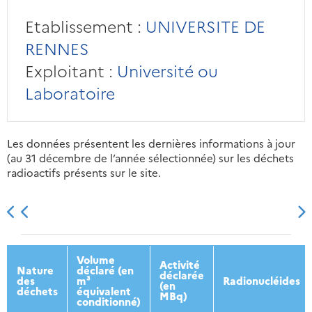
Etablissement :
UNIVERSITE DE
RENNES
Exploitant :
Université ou
Laboratoire
Les données présentent les dernières informations à jour
(au 31 décembre de l’année sélectionnée) sur les déchets
radioactifs présents sur le site.
2013
2014
2015
2016
Volume
Activité
Nature
déclaré (en
déclarée
des
m³
Radionucléides
(en
déchets
équivalent
MBq)
conditionné)