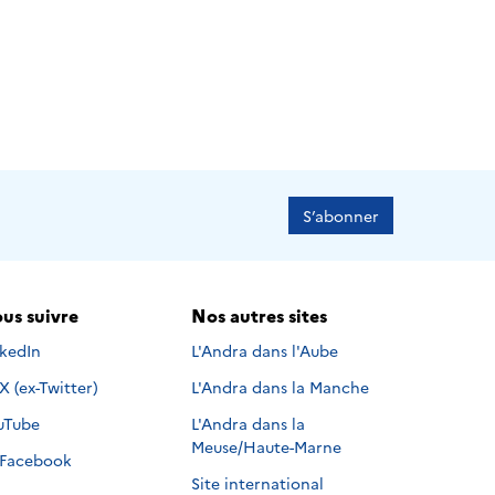
S’abonner
us suivre
Nos autres sites
s suivre sur
nkedIn
L'Andra dans l'Aube
Nous suivre sur
X (ex-Twitter)
L'Andra dans la Manche
s suivre sur
uTube
L'Andra dans la
Meuse/Haute-Marne
Nous suivre sur
Facebook
Site international