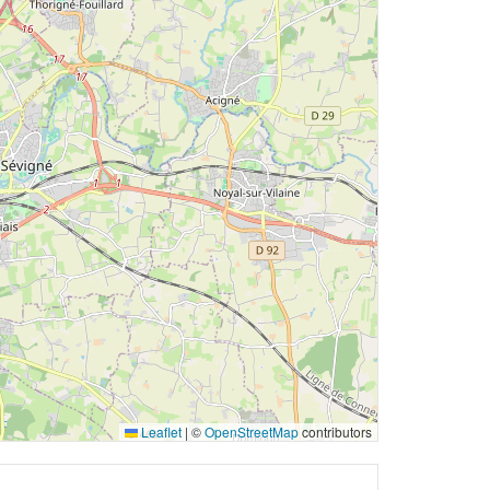
Leaflet
|
©
OpenStreetMap
contributors