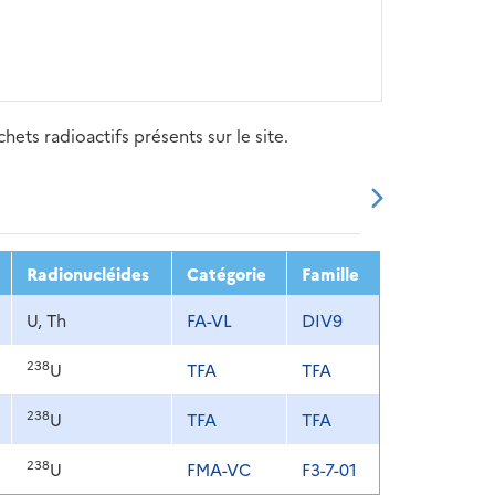
ets radioactifs présents sur le site.
20
2021
2022
2023
2024
Radionucléides
Catégorie
Famille
U, Th
FA-VL
DIV9
238
U
TFA
TFA
238
U
TFA
TFA
238
U
FMA-VC
F3-7-01