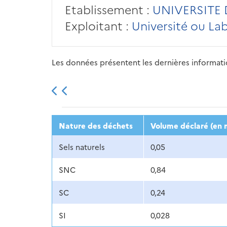
Etablissement :
UNIVERSITE 
Exploitant :
Université ou La
Les données présentent les dernières information
2013
2014
2015
Nature des déchets
Volume déclaré (en 
Sels naturels
0,05
SNC
0,84
SC
0,24
SI
0,028