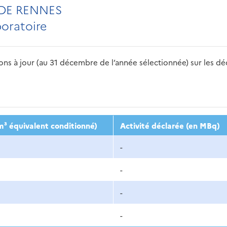
DE RENNES
boratoire
s à jour (au 31 décembre de l’année sélectionnée) sur les déch
2016
2017
2018
2019
20
m³ équivalent conditionné)
Activité déclarée (en MBq)
-
-
-
-