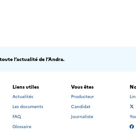
oute l’actualité de l’Andra.
Liens utiles
Vous êtes
No
Nou
Actualités
Producteur
Li
Les documents
Candidat
Nou
FAQ
Journaliste
Yo
Glossaire