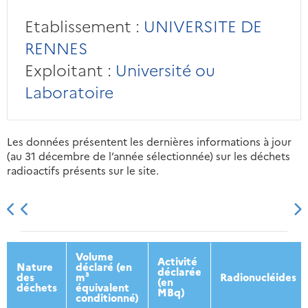
Etablissement :
UNIVERSITE DE
RENNES
Exploitant :
Université ou
Laboratoire
Les données présentent les dernières informations à jour
(au 31 décembre de l’année sélectionnée) sur les déchets
radioactifs présents sur le site.
2013
2014
2015
2016
Volume
Activité
Nature
déclaré (en
déclarée
des
m³
Radionucléides
(en
déchets
équivalent
MBq)
conditionné)