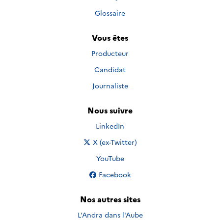
Glossaire
Vous êtes
Producteur
Candidat
Journaliste
Nous suivre
Nous suivre sur
LinkedIn
Nous suivre sur
X (ex-Twitter)
Nous suivre sur
YouTube
Nous suivre sur
Facebook
Nos autres sites
L'Andra dans l'Aube