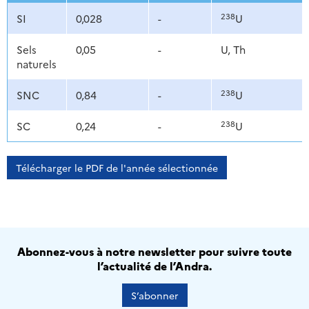
238
SI
0,028
-
U
Sels
0,05
-
U, Th
naturels
238
SNC
0,84
-
U
238
SC
0,24
-
U
Télécharger le PDF de l'année sélectionnée
Abonnez-vous à notre newsletter pour suivre toute
l’actualité de l’Andra.
S’abonner