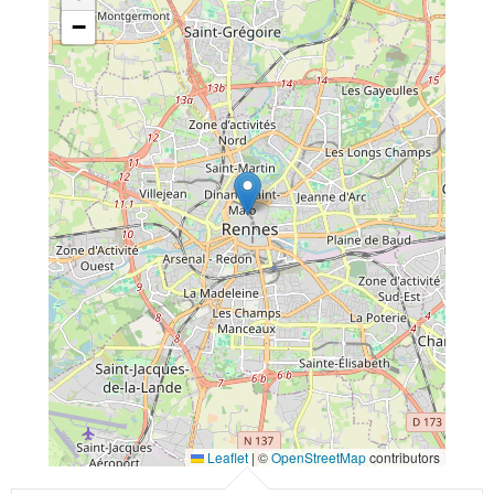
−
Leaflet
|
©
OpenStreetMap
contributors