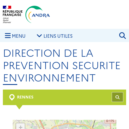
Aller au contenu principal
Skip to navigation
R
MENU
LIENS UTILES
DIRECTION DE LA
PREVENTION SECURITE
ENVIRONNEMENT
RENNES
REC
+