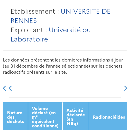
Etablissement :
UNIVERSITE DE
RENNES
Exploitant :
Université ou
Laboratoire
Les données présentent les dernières informations à jour
(au 31 décembre de l’année sélectionnée) sur les déchets
radioactifs présents sur le site.
2013
2014
2015
2016
Volume
Activité
Nature
déclaré (en
déclarée
des
m³
Radionucléides
(en
déchets
équivalent
MBq)
conditionné)