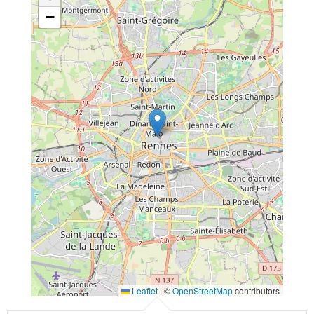
−
Leaflet
|
©
OpenStreetMap
contributors