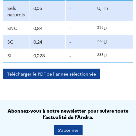
Sels
0,05
-
U, Th
naturels
238
SNC
0,84
-
U
238
SC
0,24
-
U
238
SI
0,028
-
U
Télécharger le PDF de l'année sélectionnée
Abonnez-vous à notre newsletter pour suivre toute
l’actualité de l’Andra.
S’abonner