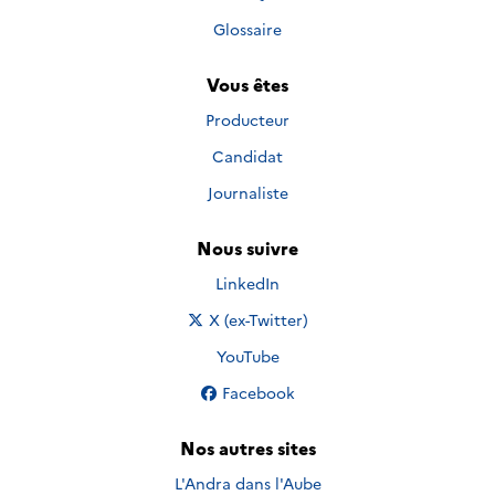
Glossaire
Vous êtes
Producteur
Candidat
Journaliste
Nous suivre
Nous suivre sur
LinkedIn
Nous suivre sur
X (ex-Twitter)
Nous suivre sur
YouTube
Nous suivre sur
Facebook
Nos autres sites
L'Andra dans l'Aube