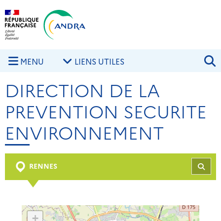
Aller au contenu principal
Skip to navigation
R
MENU
LIENS UTILES
DIRECTION DE LA
PREVENTION SECURITE
ENVIRONNEMENT
RENNES
REC
+