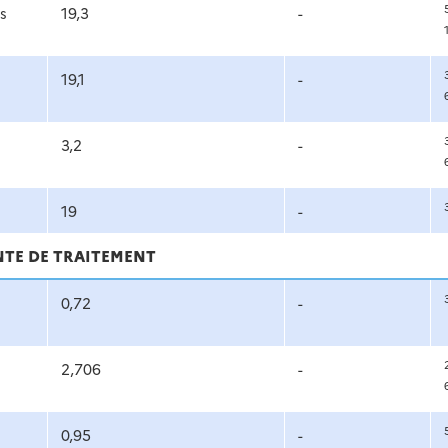
s
19,3
-
19,1
-
3,2
-
19
-
NTE DE TRAITEMENT
0,72
-
2,706
-
0,95
-