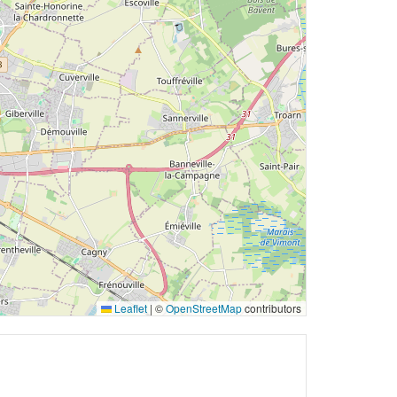
Leaflet
|
©
OpenStreetMap
contributors