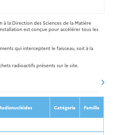
à la Direction des Sciences de la Matière
nstallation est conçue pour accélérer tous les
nts qui interceptent le faisceau, soit à la
ets radioactifs présents sur le site.
20
2021
2022
2023
2024
Radionucléides
Catégorie
Famille