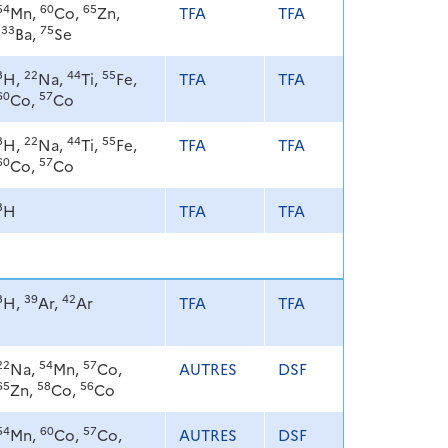
54
60
65
Mn,
Co,
Zn,
TFA
TFA
133
75
Ba,
Se
3
22
44
55
H,
Na,
Ti,
Fe,
TFA
TFA
60
57
Co,
Co
3
22
44
55
H,
Na,
Ti,
Fe,
TFA
TFA
60
57
Co,
Co
3
H
TFA
TFA
3
39
42
H,
Ar,
Ar
TFA
TFA
22
54
57
Na,
Mn,
Co,
AUTRES
DSF
65
58
56
Zn,
Co,
Co
54
60
57
Mn,
Co,
Co,
AUTRES
DSF