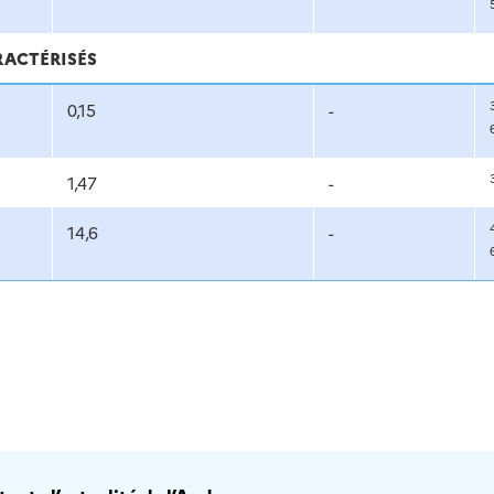
RACTÉRISÉS
0,15
-
1,47
-
14,6
-