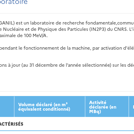
boratoire
GANIL) est un laboratoire de recherche fondamentale,commun 
e Nucléaire et de Physique des Particules (IN2P3) du CNRS. L'i
maximale de 100 MeV/A.
endant le fonctionnement de la machine, par activation d'éléme
s à jour (au 31 décembre de l’année sélectionnée) sur les déch
2016
2017
2018
2019
20
Activité
Volume déclaré (en m³
déclarée (en
équivalent conditionné)
MBq)
ACTÉRISÉS