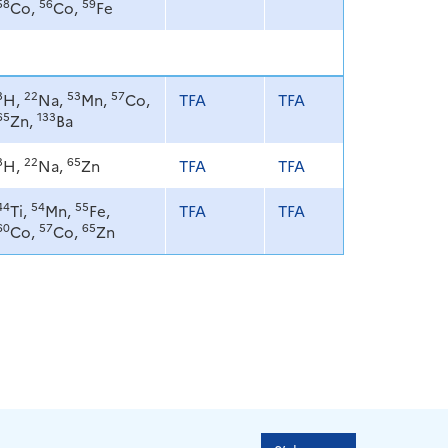
58
56
59
Co,
Co,
Fe
3
22
53
57
H,
Na,
Mn,
Co,
TFA
TFA
65
133
Zn,
Ba
3
22
65
H,
Na,
Zn
TFA
TFA
44
54
55
Ti,
Mn,
Fe,
TFA
TFA
60
57
65
Co,
Co,
Zn