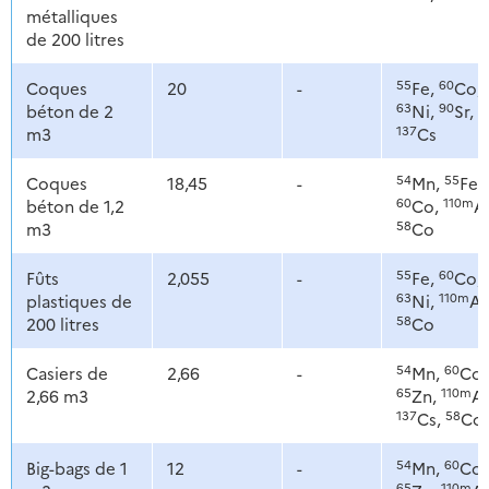
métalliques
de 200 litres
55
60
Coques
20
-
Fe,
Co,
63
90
béton de 2
Ni,
Sr,
137
m3
Cs
54
55
Coques
18,45
-
Mn,
Fe,
60
110m
béton de 1,2
Co,
A
58
m3
Co
55
60
Fûts
2,055
-
Fe,
Co,
63
110m
plastiques de
Ni,
Ag
58
200 litres
Co
54
60
Casiers de
2,66
-
Mn,
Co,
65
110m
2,66 m3
Zn,
Ag
137
58
Cs,
Co
54
60
Big-bags de 1
12
-
Mn,
Co,
65
110m