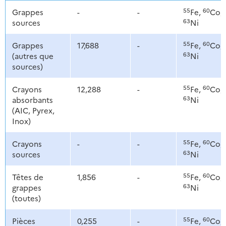
55
60
Grappes
-
-
Fe,
Co,
63
sources
Ni
55
60
Grappes
17,688
-
Fe,
Co,
63
(autres que
Ni
sources)
55
60
Crayons
12,288
-
Fe,
Co,
63
absorbants
Ni
(AIC, Pyrex,
Inox)
55
60
Crayons
-
-
Fe,
Co,
63
sources
Ni
55
60
Têtes de
1,856
-
Fe,
Co,
63
grappes
Ni
(toutes)
55
60
Pièces
0,255
-
Fe,
Co,