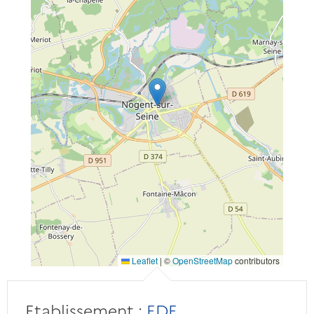
Leaflet
|
©
OpenStreetMap
contributors
Etablissement :
EDF