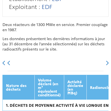
Exploitant :
EDF
Deux réacteurs de 1300 MWe en service. Premier couplage
en 1987.
Les données présentent les dernières informations à jour
(au 31 décembre de l’année sélectionnée) sur les déchets
radioactifs présents sur le site.
2013
2014
2015
2016
Volume
Activité
déclaré (en
Nature des
déclarée
m³
Radionuclé
déchets
(en
équivalent
MBq)
conditionné)
1. DÉCHETS DE MOYENNE ACTIVITÉ À VIE LONGUE ENT