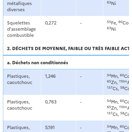
63
métalliques
Ni
diverses
55
60
Squelettes
0,272
-
Fe,
Co,
63
d'assemblage
Ni
combustible
2. DÉCHETS DE MOYENNE, FAIBLE OU TRÈS FAIBLE ACT
a. Déchets non conditionnés
54
60
Plastiques,
1,246
-
Mn,
Co,
65
110m
caoutchouc
Zn,
Ag
137
58
Cs,
Co
54
60
Plastiques,
0,763
-
Mn,
Co,
65
110m
caoutchouc
Zn,
Ag
137
58
Cs,
Co
54
60
Plastiques,
5,191
-
Mn,
Co,