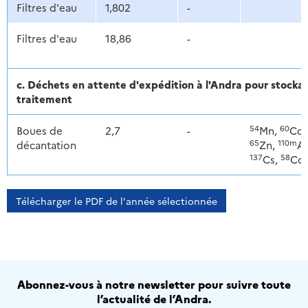
Filtres d'eau
1,802
-
Filtres d'eau
18,86
-
c. Déchets en attente d'expédition à l'Andra pour stoc
traitement
54
60
Boues de
2,7
-
Mn,
Co,
65
110m
décantation
Zn,
Ag
137
58
Cs,
Co
Télécharger le PDF de l'année sélectionnée
Abonnez-vous à notre newsletter pour suivre toute
l’actualité de l’Andra.