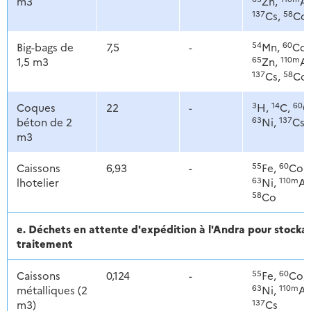
m3
Zn,
Ag
137
58
Cs,
Co
54
60
Big-bags de
7,5
-
Mn,
Co,
65
110m
1,5 m3
Zn,
Ag
137
58
Cs,
Co
3
14
60
Coques
22
-
H,
C,
C
63
137
béton de 2
Ni,
Cs
m3
55
60
Caissons
6,93
-
Fe,
Co,
63
110m
lhotelier
Ni,
Ag
58
Co
e. Déchets en attente d'expédition à l'Andra pour stoc
traitement
55
60
Caissons
0,124
-
Fe,
Co,
63
110m
métalliques (2
Ni,
Ag
137
m3)
Cs