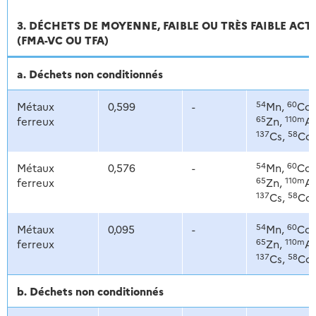
3. DÉCHETS DE MOYENNE, FAIBLE OU TRÈS FAIBLE ACT
(FMA-VC OU TFA)
a. Déchets non conditionnés
54
60
Métaux
0,599
-
Mn,
Co,
65
110m
ferreux
Zn,
Ag
137
58
Cs,
Co
54
60
Métaux
0,576
-
Mn,
Co,
65
110m
ferreux
Zn,
Ag
137
58
Cs,
Co
54
60
Métaux
0,095
-
Mn,
Co,
65
110m
ferreux
Zn,
Ag
137
58
Cs,
Co
b. Déchets non conditionnés