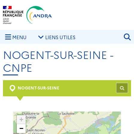
Aller au contenu principal
Skip to navigation
R
MENU
LIENS UTILES
NOGENT-SUR-SEINE -
CNPE
NOGENT-SUR-SEINE
REC
+
−