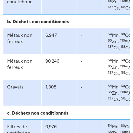
65
110m
caoutchouc
Zn,
Ag
137
58
Cs,
Co
b. Déchets non conditionnés
54
60
Métaux non
6,947
-
Mn,
Co,
65
110m
ferreux
Zn,
Ag
137
58
Cs,
Co
54
60
Métaux non
90,246
-
Mn,
Co,
65
110m
ferreux
Zn,
Ag
137
58
Cs,
Co
54
60
Gravats
1,308
-
Mn,
Co,
65
110m
Zn,
Ag
137
58
Cs,
Co
c. Déchets non conditionnés
54
60
Filtres de
0,976
-
Mn,
Co,
65
110m
ventilation
Zn,
Ag