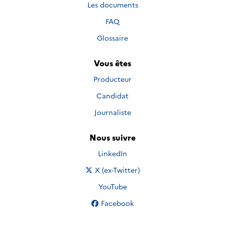
Les documents
FAQ
Glossaire
Vous êtes
Producteur
Candidat
Journaliste
Nous suivre
Nous suivre sur
LinkedIn
Nous suivre sur
X (ex-Twitter)
Nous suivre sur
YouTube
Nous suivre sur
Facebook