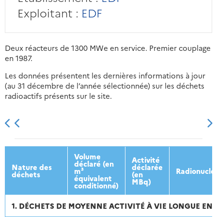
Exploitant :
EDF
Deux réacteurs de 1300 MWe en service. Premier couplage
en 1987.
Les données présentent les dernières informations à jour
(au 31 décembre de l’année sélectionnée) sur les déchets
radioactifs présents sur le site.
2013
2014
2015
2016
Volume
Activité
déclaré (en
Nature des
déclarée
m³
Radionuclé
déchets
(en
équivalent
MBq)
conditionné)
1. DÉCHETS DE MOYENNE ACTIVITÉ À VIE LONGUE ENT