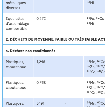
63
métalliques
Ni
diverses
55
60
Squelettes
0,272
-
Fe,
Co,
63
d'assemblage
Ni
combustible
2. DÉCHETS DE MOYENNE, FAIBLE OU TRÈS FAIBLE ACT
a. Déchets non conditionnés
54
60
Plastiques,
1,246
-
Mn,
Co,
65
110m
caoutchouc
Zn,
Ag
137
58
Cs,
Co
54
60
Plastiques,
0,763
-
Mn,
Co,
65
110m
caoutchouc
Zn,
Ag
137
58
Cs,
Co
54
60
Plastiques,
5,191
-
Mn,
Co,