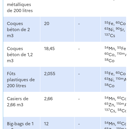
métalliques
de 200 litres
55
60
Coques
20
-
Fe,
Co,
63
90
béton de 2
Ni,
Sr,
137
m3
Cs
54
55
Coques
18,45
-
Mn,
Fe,
60
110m
béton de 1,2
Co,
A
58
m3
Co
55
60
Fûts
2,055
-
Fe,
Co,
63
110m
plastiques de
Ni,
Ag
58
200 litres
Co
54
60
Casiers de
2,66
-
Mn,
Co,
65
110m
2,66 m3
Zn,
Ag
137
58
Cs,
Co
54
60
Big-bags de 1
12
-
Mn,
Co,
65
110m