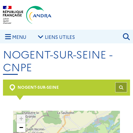
Aller au contenu principal
Skip to navigation
R
MENU
LIENS UTILES
NOGENT-SUR-SEINE -
CNPE
NOGENT-SUR-SEINE
REC
+
−