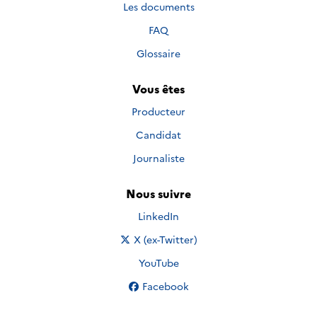
Les documents
FAQ
Glossaire
Vous êtes
Producteur
Candidat
Journaliste
Nous suivre
Nous suivre sur
LinkedIn
Nous suivre sur
X (ex-Twitter)
Nous suivre sur
YouTube
Nous suivre sur
Facebook