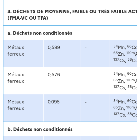
3. DÉCHETS DE MOYENNE, FAIBLE OU TRÈS FAIBLE ACT
(FMA-VC OU TFA)
a. Déchets non conditionnés
54
60
Métaux
0,599
-
Mn,
Co,
65
110m
ferreux
Zn,
Ag
137
58
Cs,
Co
54
60
Métaux
0,576
-
Mn,
Co,
65
110m
ferreux
Zn,
Ag
137
58
Cs,
Co
54
60
Métaux
0,095
-
Mn,
Co,
65
110m
ferreux
Zn,
Ag
137
58
Cs,
Co
b. Déchets non conditionnés