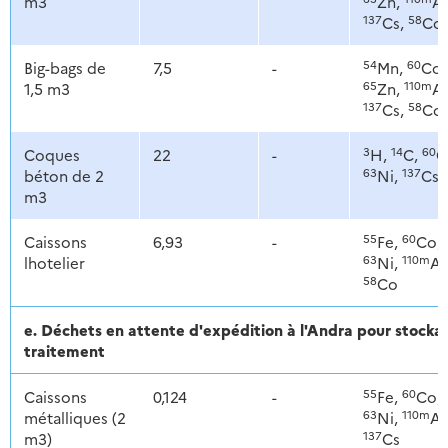
m3
Zn,
Ag
137
58
Cs,
Co
54
60
Big-bags de
7,5
-
Mn,
Co,
65
110m
1,5 m3
Zn,
Ag
137
58
Cs,
Co
3
14
60
Coques
22
-
H,
C,
C
63
137
béton de 2
Ni,
Cs
m3
55
60
Caissons
6,93
-
Fe,
Co,
63
110m
lhotelier
Ni,
Ag
58
Co
e. Déchets en attente d'expédition à l'Andra pour stoc
traitement
55
60
Caissons
0,124
-
Fe,
Co,
63
110m
métalliques (2
Ni,
Ag
137
m3)
Cs