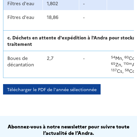
Filtres d'eau
1,802
-
Filtres d'eau
18,86
-
c. Déchets en attente d'expédition à l'Andra pour stoc
traitement
54
60
Boues de
2,7
-
Mn,
Co,
65
110m
décantation
Zn,
Ag
137
58
Cs,
Co
Télécharger le PDF de l'année sélectionnée
Abonnez-vous à notre newsletter pour suivre toute
l’actualité de l’Andra.