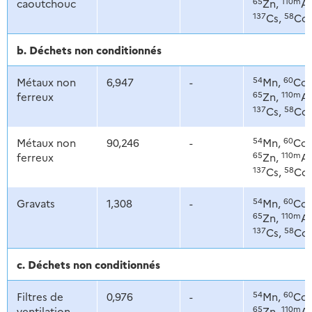
65
110m
caoutchouc
Zn,
Ag
137
58
Cs,
Co
b. Déchets non conditionnés
54
60
Métaux non
6,947
-
Mn,
Co,
65
110m
ferreux
Zn,
Ag
137
58
Cs,
Co
54
60
Métaux non
90,246
-
Mn,
Co,
65
110m
ferreux
Zn,
Ag
137
58
Cs,
Co
54
60
Gravats
1,308
-
Mn,
Co,
65
110m
Zn,
Ag
137
58
Cs,
Co
c. Déchets non conditionnés
54
60
Filtres de
0,976
-
Mn,
Co,
65
110m
ventilation
Zn,
Ag