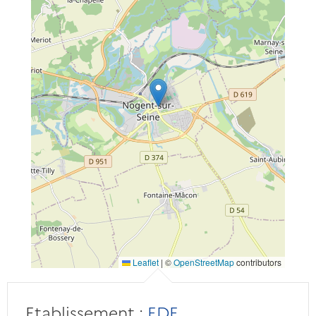
Leaflet
|
©
OpenStreetMap
contributors
Etablissement :
EDF