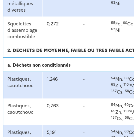
63
métalliques
Ni
diverses
55
60
Squelettes
0,272
-
Fe,
Co,
63
d'assemblage
Ni
combustible
2. DÉCHETS DE MOYENNE, FAIBLE OU TRÈS FAIBLE ACT
a. Déchets non conditionnés
54
60
Plastiques,
1,246
-
Mn,
Co,
65
110m
caoutchouc
Zn,
Ag
137
58
Cs,
Co
54
60
Plastiques,
0,763
-
Mn,
Co,
65
110m
caoutchouc
Zn,
Ag
137
58
Cs,
Co
54
60
Plastiques,
5,191
-
Mn,
Co,