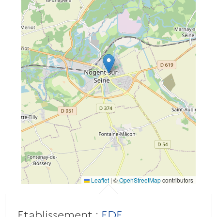
Leaflet
|
©
OpenStreetMap
contributors
Etablissement :
EDF