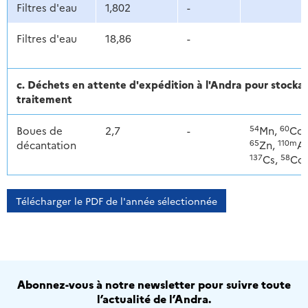
Filtres d'eau
1,802
-
Filtres d'eau
18,86
-
c. Déchets en attente d'expédition à l'Andra pour stoc
traitement
54
60
Boues de
2,7
-
Mn,
Co,
65
110m
décantation
Zn,
Ag
137
58
Cs,
Co
Télécharger le PDF de l'année sélectionnée
Abonnez-vous à notre newsletter pour suivre toute
l’actualité de l’Andra.