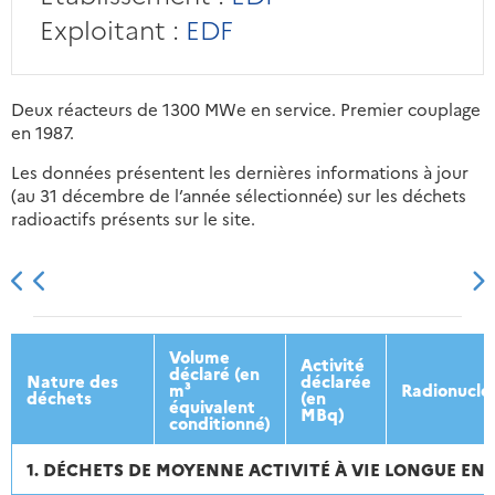
Exploitant :
EDF
Deux réacteurs de 1300 MWe en service. Premier couplage
en 1987.
Les données présentent les dernières informations à jour
(au 31 décembre de l’année sélectionnée) sur les déchets
radioactifs présents sur le site.
2013
2014
2015
2016
Volume
Activité
déclaré (en
Nature des
déclarée
m³
Radionuclé
déchets
(en
équivalent
MBq)
conditionné)
1. DÉCHETS DE MOYENNE ACTIVITÉ À VIE LONGUE ENT