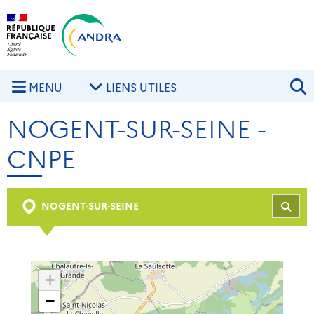
Aller au contenu principal
Skip to navigation
R
MENU
LIENS UTILES
NOGENT-SUR-SEINE -
CNPE
NOGENT-SUR-SEINE
REC
+
−