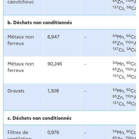
65
110m
caoutchouc
Zn,
Ag
137
58
Cs,
Co
b. Déchets non conditionnés
54
60
Métaux non
6,947
-
Mn,
Co,
65
110m
ferreux
Zn,
Ag
137
58
Cs,
Co
54
60
Métaux non
90,246
-
Mn,
Co,
65
110m
ferreux
Zn,
Ag
137
58
Cs,
Co
54
60
Gravats
1,308
-
Mn,
Co,
65
110m
Zn,
Ag
137
58
Cs,
Co
c. Déchets non conditionnés
54
60
Filtres de
0,976
-
Mn,
Co,
65
110m
ventilation
Zn,
Ag