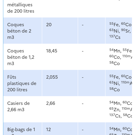
métalliques
de 200 litres
55
60
Coques
20
-
Fe,
Co,
63
90
béton de 2
Ni,
Sr,
137
m3
Cs
54
55
Coques
18,45
-
Mn,
Fe,
60
110m
béton de 1,2
Co,
A
58
m3
Co
55
60
Fûts
2,055
-
Fe,
Co,
63
110m
plastiques de
Ni,
Ag
58
200 litres
Co
54
60
Casiers de
2,66
-
Mn,
Co,
65
110m
2,66 m3
Zn,
Ag
137
58
Cs,
Co
54
60
Big-bags de 1
12
-
Mn,
Co,
65
110m