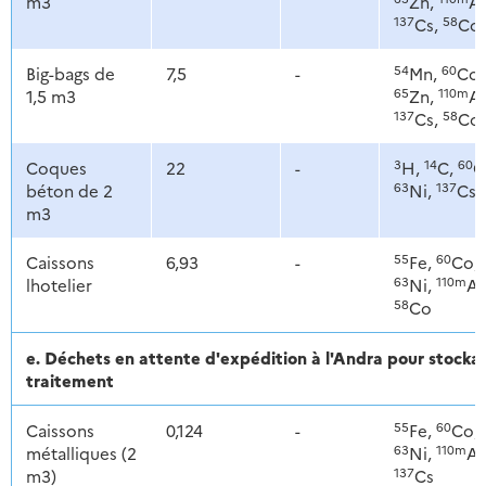
m3
Zn,
Ag
137
58
Cs,
Co
54
60
Big-bags de
7,5
-
Mn,
Co,
65
110m
1,5 m3
Zn,
Ag
137
58
Cs,
Co
3
14
60
Coques
22
-
H,
C,
C
63
137
béton de 2
Ni,
Cs
m3
55
60
Caissons
6,93
-
Fe,
Co,
63
110m
lhotelier
Ni,
Ag
58
Co
e. Déchets en attente d'expédition à l'Andra pour stoc
traitement
55
60
Caissons
0,124
-
Fe,
Co,
63
110m
métalliques (2
Ni,
Ag
137
m3)
Cs