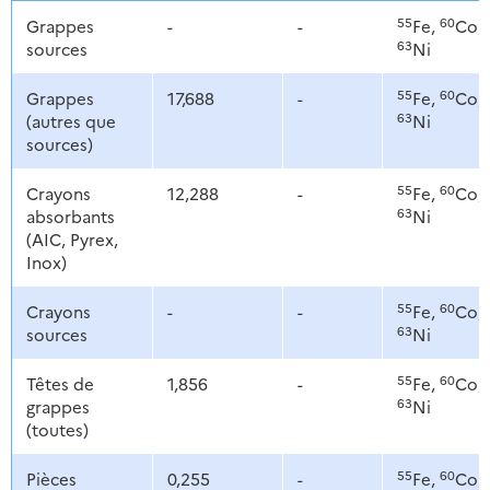
55
60
Grappes
-
-
Fe,
Co,
63
sources
Ni
55
60
Grappes
17,688
-
Fe,
Co,
63
(autres que
Ni
sources)
55
60
Crayons
12,288
-
Fe,
Co,
63
absorbants
Ni
(AIC, Pyrex,
Inox)
55
60
Crayons
-
-
Fe,
Co,
63
sources
Ni
55
60
Têtes de
1,856
-
Fe,
Co,
63
grappes
Ni
(toutes)
55
60
Pièces
0,255
-
Fe,
Co,