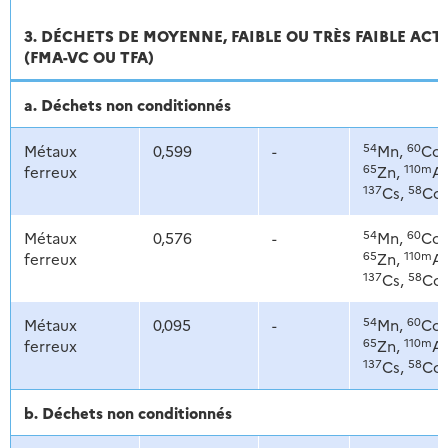
3. DÉCHETS DE MOYENNE, FAIBLE OU TRÈS FAIBLE ACT
(FMA-VC OU TFA)
a. Déchets non conditionnés
54
60
Métaux
0,599
-
Mn,
Co,
65
110m
ferreux
Zn,
Ag
137
58
Cs,
Co
54
60
Métaux
0,576
-
Mn,
Co,
65
110m
ferreux
Zn,
Ag
137
58
Cs,
Co
54
60
Métaux
0,095
-
Mn,
Co,
65
110m
ferreux
Zn,
Ag
137
58
Cs,
Co
b. Déchets non conditionnés