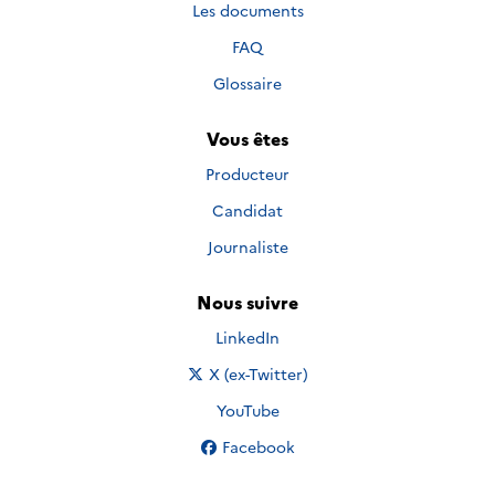
Les documents
FAQ
Glossaire
Vous êtes
Producteur
Candidat
Journaliste
Nous suivre
Nous suivre sur
LinkedIn
Nous suivre sur
X (ex-Twitter)
Nous suivre sur
YouTube
Nous suivre sur
Facebook