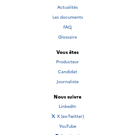
Actualités
Les documents
FAQ
Glossaire
Vous êtes
Producteur
Candidat
Journaliste
Nous suivre
Nous suivre sur
LinkedIn
Nous suivre sur
X (ex-Twitter)
Nous suivre sur
YouTube