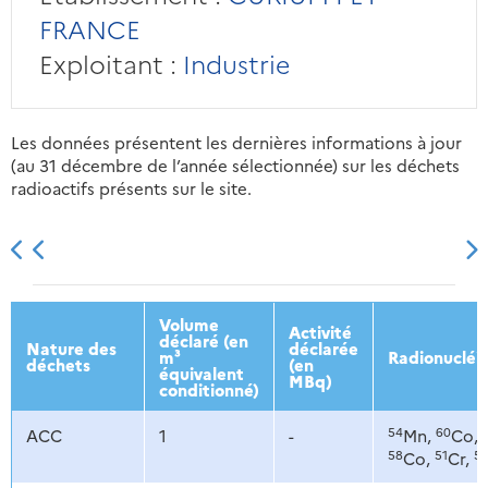
FRANCE
Exploitant :
Industrie
Les données présentent les dernières informations à jour
(au 31 décembre de l’année sélectionnée) sur les déchets
radioactifs présents sur le site.
2013
2014
2015
2016
Volume
Activité
déclaré (en
Nature des
déclarée
m³
Radionucléi
déchets
(en
équivalent
MBq)
conditionné)
54
60
ACC
1
-
Mn,
Co,
58
51
5
Co,
Cr,