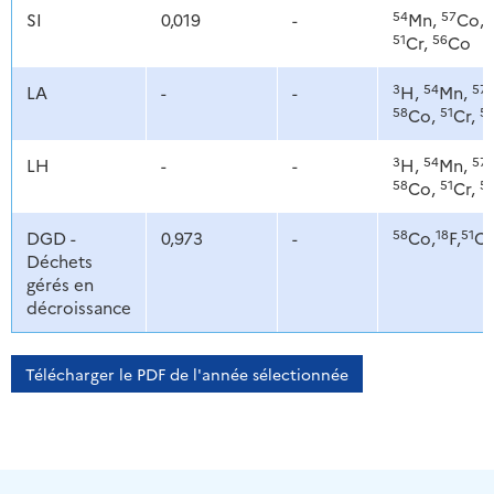
54
57
SI
0,019
-
Mn,
Co,
51
56
Cr,
Co
3
54
57
LA
-
-
H,
Mn,
58
51
5
Co,
Cr,
3
54
57
LH
-
-
H,
Mn,
58
51
5
Co,
Cr,
58
18
51
DGD -
0,973
-
Co,
F,
Cr
Déchets
gérés en
décroissance
Télécharger le PDF de l'année sélectionnée