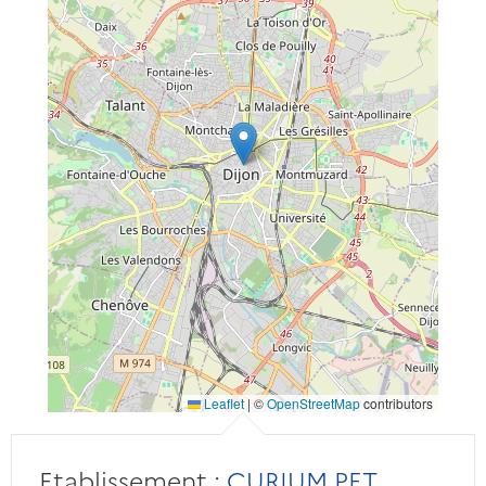
Leaflet
|
©
OpenStreetMap
contributors
Etablissement :
CURIUM PET