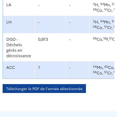
3
54
57
LA
-
-
H,
Mn,
58
51
5
Co,
Cr,
3
54
57
LH
-
-
H,
Mn,
58
51
5
Co,
Cr,
58
18
51
DGD -
0,973
-
Co,
F,
Cr
Déchets
gérés en
décroissance
54
60
ACC
1
-
Mn,
Co,
58
51
5
Co,
Cr,
Télécharger le PDF de l'année sélectionnée