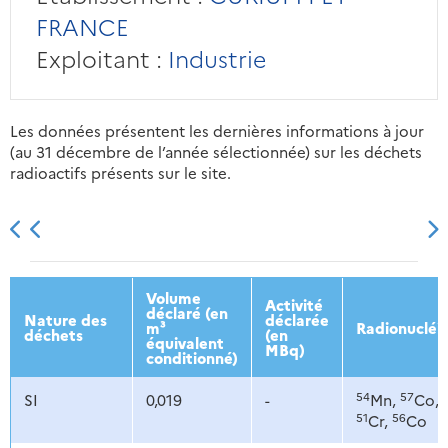
FRANCE
Exploitant :
Industrie
Les données présentent les dernières informations à jour
(au 31 décembre de l’année sélectionnée) sur les déchets
radioactifs présents sur le site.
2013
2014
2015
2016
Volume
Activité
déclaré (en
Nature des
déclarée
m³
Radionucléi
déchets
(en
équivalent
MBq)
conditionné)
54
57
SI
0,019
-
Mn,
Co,
51
56
Cr,
Co