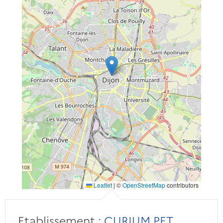
Leaflet
|
©
OpenStreetMap
contributors
Etablissement :
CURIUM PET