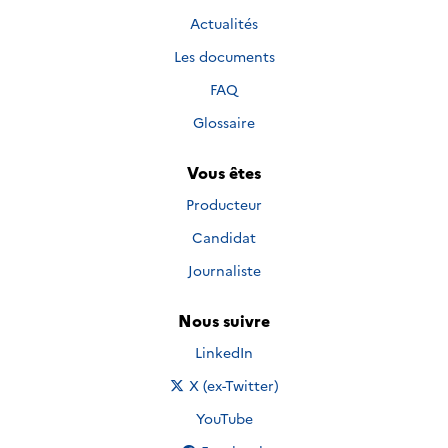
Actualités
Les documents
FAQ
Glossaire
Vous êtes
Producteur
Candidat
Journaliste
Nous suivre
Nous suivre sur
LinkedIn
Nous suivre sur
X (ex-Twitter)
Nous suivre sur
YouTube