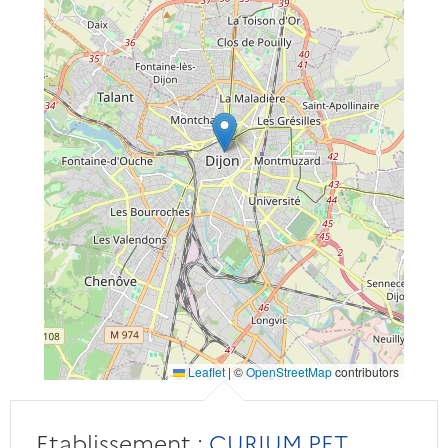
Leaflet
|
©
OpenStreetMap
contributors
Etablissement :
CURIUM PET