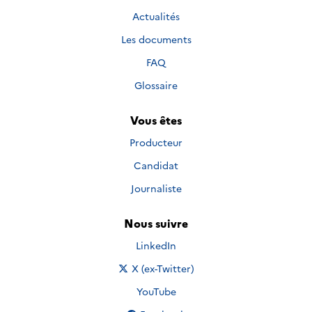
Actualités
Les documents
FAQ
Glossaire
Vous êtes
Producteur
Candidat
Journaliste
Nous suivre
Nous suivre sur
LinkedIn
Nous suivre sur
X (ex-Twitter)
Nous suivre sur
YouTube