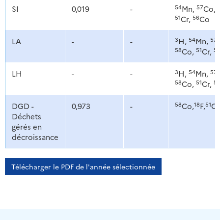
54
57
SI
0,019
-
Mn,
Co,
51
56
Cr,
Co
3
54
57
LA
-
-
H,
Mn,
58
51
5
Co,
Cr,
3
54
57
LH
-
-
H,
Mn,
58
51
5
Co,
Cr,
58
18
51
DGD -
0,973
-
Co,
F,
Cr
Déchets
gérés en
décroissance
Télécharger le PDF de l'année sélectionnée