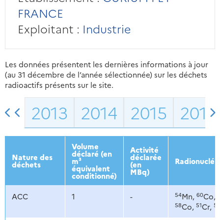
FRANCE
Exploitant :
Industrie
Les données présentent les dernières informations à jour
(au 31 décembre de l’année sélectionnée) sur les déchets
radioactifs présents sur le site.
2013
2014
2015
2016
Volume
Activité
déclaré (en
Nature des
déclarée
m³
Radionucléi
déchets
(en
équivalent
MBq)
conditionné)
54
60
ACC
1
-
Mn,
Co,
58
51
5
Co,
Cr,