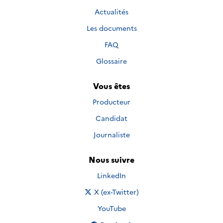
Actualités
Les documents
FAQ
Glossaire
Vous êtes
Producteur
Candidat
Journaliste
Nous suivre
Nous suivre sur
LinkedIn
Nous suivre sur
X (ex-Twitter)
Nous suivre sur
YouTube