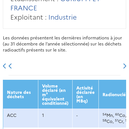
FRANCE
Exploitant :
Industrie
Les données présentent les dernières informations à jour
(au 31 décembre de l’année sélectionnée) sur les déchets
radioactifs présents sur le site.
2013
2014
2015
2016
Volume
Activité
déclaré (en
Nature des
déclarée
m³
Radionucléi
déchets
(en
équivalent
MBq)
conditionné)
54
60
ACC
1
-
Mn,
Co,
58
51
5
Co,
Cr,