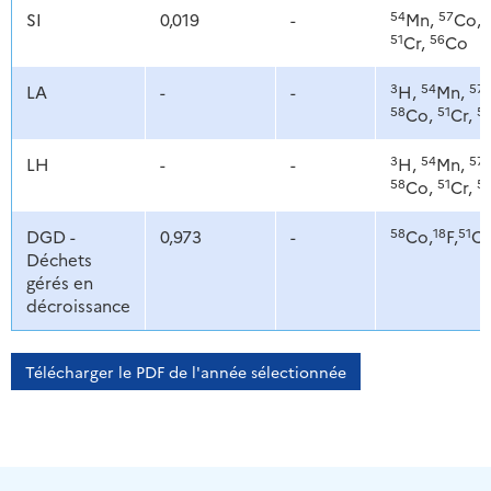
54
57
SI
0,019
-
Mn,
Co,
51
56
Cr,
Co
3
54
57
LA
-
-
H,
Mn,
58
51
5
Co,
Cr,
3
54
57
LH
-
-
H,
Mn,
58
51
5
Co,
Cr,
58
18
51
DGD -
0,973
-
Co,
F,
Cr
Déchets
gérés en
décroissance
Télécharger le PDF de l'année sélectionnée