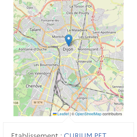
Leaflet
|
©
OpenStreetMap
contributors
Etablissement :
CURIUM PET