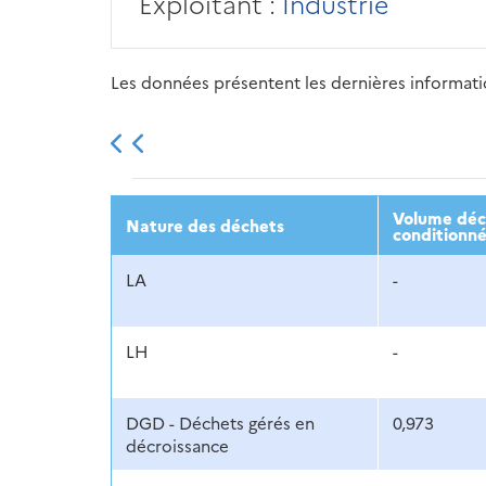
Exploitant :
Industrie
Les données présentent les dernières information
2013
2014
2015
Volume décl
Nature des déchets
conditionné
LA
-
LH
-
DGD - Déchets gérés en
0,973
décroissance