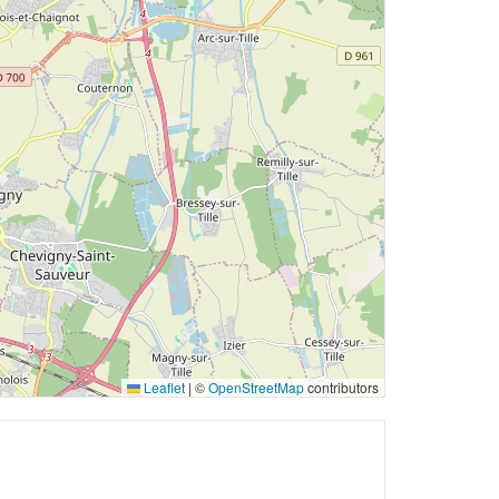
Leaflet
|
©
OpenStreetMap
contributors