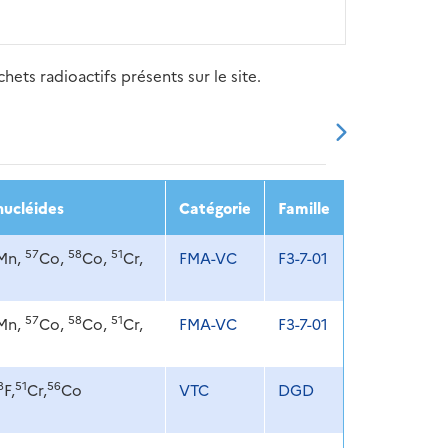
ets radioactifs présents sur le site.
20
2021
2022
2023
2024
nucléides
Catégorie
Famille
57
58
51
Mn,
Co,
Co,
Cr,
FMA-VC
F3-7-01
57
58
51
Mn,
Co,
Co,
Cr,
FMA-VC
F3-7-01
8
51
56
F,
Cr,
Co
VTC
DGD