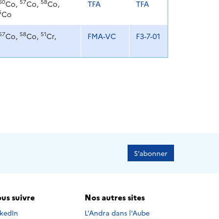
60
57
58
Co,
Co,
Co,
TFA
TFA
6
Co
57
58
51
Co,
Co,
Cr,
FMA-VC
F3-7-01
S’abonner
us suivre
Nos autres sites
s suivre sur
nkedIn
L'Andra dans l'Aube