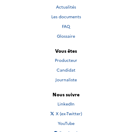
Actualités
Les documents
FAQ
Glossaire
Vous êtes
Producteur
Candidat
Journaliste
Nous suivre
Nous suivre sur
LinkedIn
Nous suivre sur
X (ex-Twitter)
Nous suivre sur
YouTube