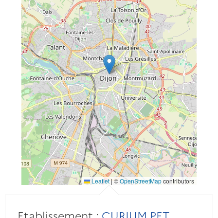
Leaflet
|
©
OpenStreetMap
contributors
Etablissement :
CURIUM PET