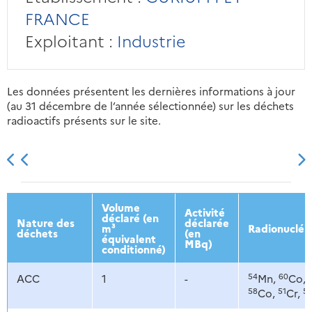
FRANCE
Exploitant :
Industrie
Les données présentent les dernières informations à jour
(au 31 décembre de l’année sélectionnée) sur les déchets
radioactifs présents sur le site.
2013
2014
2015
2016
Volume
Activité
déclaré (en
Nature des
déclarée
m³
Radionucléi
déchets
(en
équivalent
MBq)
conditionné)
54
60
ACC
1
-
Mn,
Co,
58
51
5
Co,
Cr,