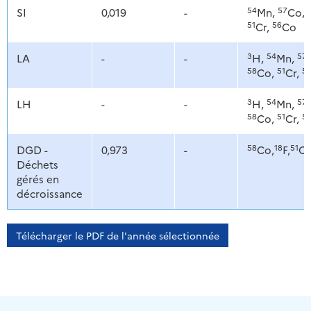
54
57
SI
0,019
-
Mn,
Co,
51
56
Cr,
Co
3
54
57
LA
-
-
H,
Mn,
58
51
5
Co,
Cr,
3
54
57
LH
-
-
H,
Mn,
58
51
5
Co,
Cr,
58
18
51
DGD -
0,973
-
Co,
F,
Cr
Déchets
gérés en
décroissance
Télécharger le PDF de l'année sélectionnée