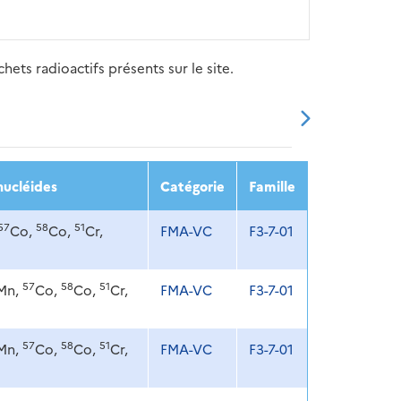
ets radioactifs présents sur le site.
20
2021
2022
2023
2024
nucléides
Catégorie
Famille
57
58
51
Co,
Co,
Cr,
FMA-VC
F3-7-01
57
58
51
Mn,
Co,
Co,
Cr,
FMA-VC
F3-7-01
57
58
51
Mn,
Co,
Co,
Cr,
FMA-VC
F3-7-01