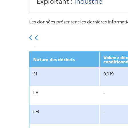
Exploitant :
Industrie
Les données présentent les dernières information
2013
2014
2015
Volume décl
Nature des déchets
conditionné
SI
0,019
LA
-
LH
-