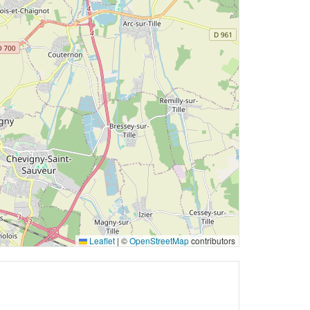
Leaflet
|
©
OpenStreetMap
contributors