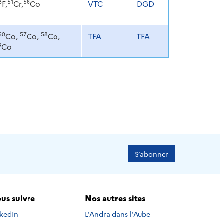
8
51
56
F,
Cr,
Co
VTC
DGD
60
57
58
Co,
Co,
Co,
TFA
TFA
6
Co
S’abonner
us suivre
Nos autres sites
s suivre sur
nkedIn
L'Andra dans l'Aube