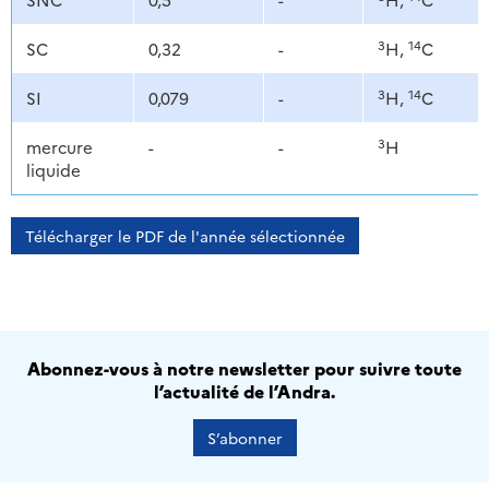
3
14
SC
0,32
-
H,
C
3
14
SI
0,079
-
H,
C
3
mercure
-
-
H
liquide
Télécharger le PDF de l'année sélectionnée
Abonnez-vous à notre newsletter pour suivre toute
l’actualité de l’Andra.
S’abonner