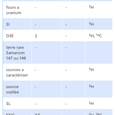
3
fours a
-
-
H
uranium
3
SI
-
-
H
3
14
D3E
2
-
H,
C
terre rare
-
-
Samarium
147 ou 148
3
sources a
-
-
H
caractériser
3
source
-
-
H
scellée
3
SL
-
-
H
3
14
SNC
0,5
-
H,
C