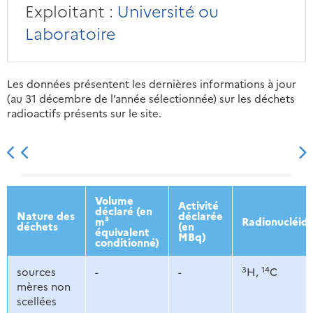
Exploitant :
Université ou
Laboratoire
Les données présentent les dernières informations à jour
(au 31 décembre de l’année sélectionnée) sur les déchets
radioactifs présents sur le site.
2013
2014
2015
2016
Volume
Activité
déclaré (en
Nature des
déclarée
m³
Radionucléid
déchets
(en
équivalent
MBq)
conditionné)
3
14
sources
-
-
H,
C
mères non
scellées