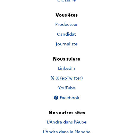
Vous êtes
Producteur
Candidat
Journaliste
Nous suivre
Nous suivre sur
LinkedIn
Nous suivre sur
X (ex-Twitter)
Nous suivre sur
YouTube
Nous suivre sur
Facebook
Nos autres sites
L'Andra dans l'Aube
L'Andra dans la Manche