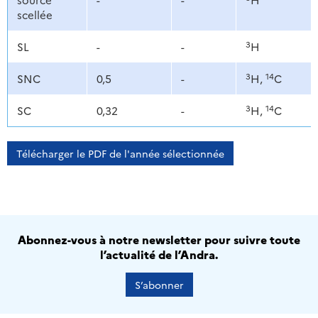
scellée
3
SL
-
-
H
3
14
SNC
0,5
-
H,
C
3
14
SC
0,32
-
H,
C
Télécharger le PDF de l'année sélectionnée
Abonnez-vous à notre newsletter pour suivre toute
l’actualité de l’Andra.
S’abonner