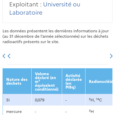
Exploitant :
Université ou
Laboratoire
Les données présentent les dernières informations à jour
(au 31 décembre de l’année sélectionnée) sur les déchets
radioactifs présents sur le site.
2013
2014
2015
2016
Volume
Activité
déclaré (en
Nature des
déclarée
m³
Radionucléid
déchets
(en
équivalent
MBq)
conditionné)
3
14
SI
0,079
-
H,
C
3
mercure
-
-
H