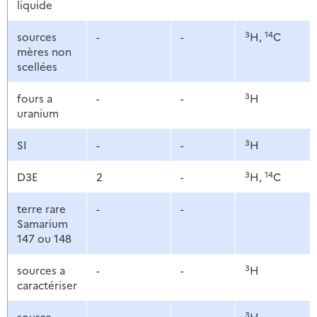
liquide
3
14
sources
-
-
H,
C
mères non
scellées
3
fours a
-
-
H
uranium
3
SI
-
-
H
3
14
D3E
2
-
H,
C
terre rare
-
-
Samarium
147 ou 148
3
sources a
-
-
H
caractériser
3
source
-
-
H