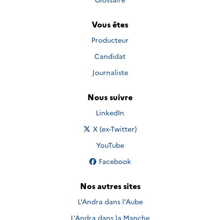
Vous êtes
Producteur
Candidat
Journaliste
Nous suivre
Nous suivre sur
LinkedIn
Nous suivre sur
X (ex-Twitter)
Nous suivre sur
YouTube
Nous suivre sur
Facebook
Nos autres sites
L'Andra dans l'Aube
L'Andra dans la Manche