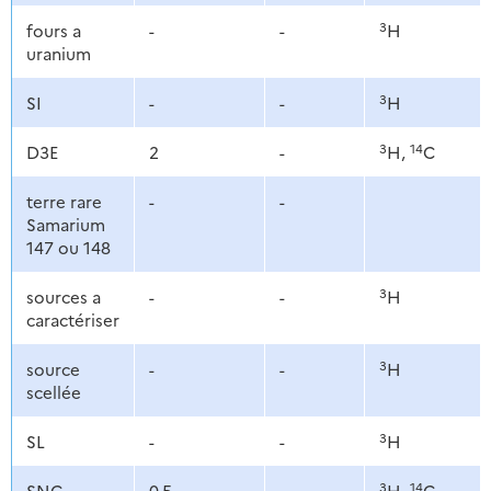
3
fours a
-
-
H
uranium
3
SI
-
-
H
3
14
D3E
2
-
H,
C
terre rare
-
-
Samarium
147 ou 148
3
sources a
-
-
H
caractériser
3
source
-
-
H
scellée
3
SL
-
-
H
3
14
SNC
0,5
-
H,
C