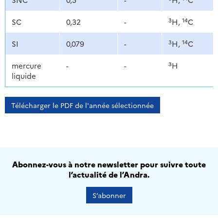
3
14
SC
0,32
-
H,
C
3
14
SI
0,079
-
H,
C
3
mercure
-
-
H
liquide
Télécharger le PDF de l'année sélectionnée
Abonnez-vous à notre newsletter pour suivre toute
l’actualité de l’Andra.
S’abonner