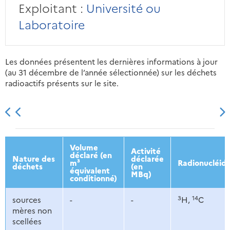
Exploitant :
Université ou
Laboratoire
Les données présentent les dernières informations à jour
(au 31 décembre de l’année sélectionnée) sur les déchets
radioactifs présents sur le site.
2013
2014
2015
2016
Volume
Activité
déclaré (en
Nature des
déclarée
m³
Radionucléid
déchets
(en
équivalent
MBq)
conditionné)
3
14
sources
-
-
H,
C
mères non
scellées