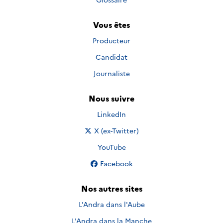
Vous êtes
Producteur
Candidat
Journaliste
Nous suivre
Nous suivre sur
LinkedIn
Nous suivre sur
X (ex-Twitter)
Nous suivre sur
YouTube
Nous suivre sur
Facebook
Nos autres sites
L'Andra dans l'Aube
L'Andra dans la Manche