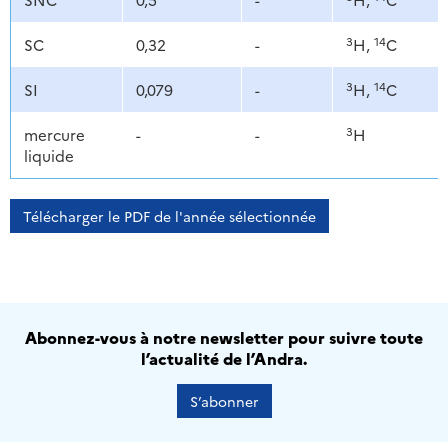
3
14
SC
0,32
-
H,
C
3
14
SI
0,079
-
H,
C
3
mercure
-
-
H
liquide
Télécharger le PDF de l'année sélectionnée
Abonnez-vous à notre newsletter pour suivre toute
l’actualité de l’Andra.
S’abonner