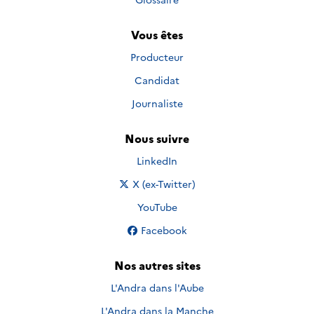
Vous êtes
Producteur
Candidat
Journaliste
Nous suivre
Nous suivre sur
LinkedIn
Nous suivre sur
X (ex-Twitter)
Nous suivre sur
YouTube
Nous suivre sur
Facebook
Nos autres sites
L'Andra dans l'Aube
L'Andra dans la Manche