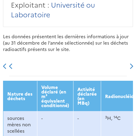
Exploitant :
Université ou
Laboratoire
Les données présentent les dernières informations à jour
(au 31 décembre de l’année sélectionnée) sur les déchets
radioactifs présents sur le site.
2013
2014
2015
2016
Volume
Activité
déclaré (en
Nature des
déclarée
m³
Radionucléid
déchets
(en
équivalent
MBq)
conditionné)
3
14
sources
-
-
H,
C
mères non
scellées