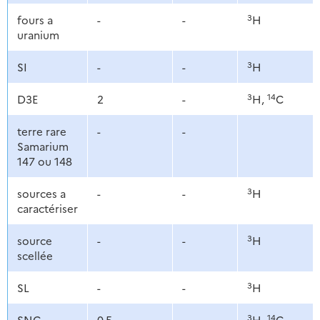
3
fours a
-
-
H
uranium
3
SI
-
-
H
3
14
D3E
2
-
H,
C
terre rare
-
-
Samarium
147 ou 148
3
sources a
-
-
H
caractériser
3
source
-
-
H
scellée
3
SL
-
-
H
3
14
SNC
0,5
-
H,
C