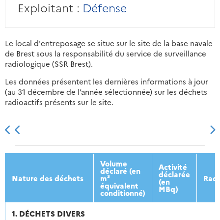
Exploitant :
Défense
Le local d'entreposage se situe sur le site de la base navale
de Brest sous la responsabilité du service de surveillance
radiologique (SSR Brest).
Les données présentent les dernières informations à jour
(au 31 décembre de l’année sélectionnée) sur les déchets
radioactifs présents sur le site.
2013
2014
2015
2016
Volume
Activité
déclaré (en
déclarée
Nature des déchets
m³
Radi
(en
équivalent
MBq)
conditionné)
1. DÉCHETS DIVERS