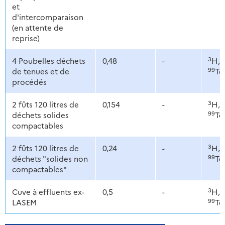
et
d'intercomparaison
(en attente de
reprise)
3
4 Poubelles déchets
0,48
-
H,
99
de tenues et de
Tc
procédés
3
2 fûts 120 litres de
0,154
-
H,
99
déchets solides
Tc
compactables
3
2 fûts 120 litres de
0,24
-
H,
99
déchets "solides non
Tc
compactables"
3
Cuve à effluents ex-
0,5
-
H,
99
LASEM
Tc