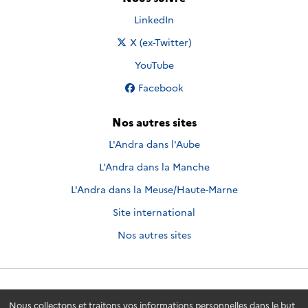
Nous suivre sur
LinkedIn
Nous suivre sur
X (ex-Twitter)
Nous suivre sur
YouTube
Nous suivre sur
Facebook
Nos autres sites
L'Andra dans l'Aube
L'Andra dans la Manche
L'Andra dans la Meuse/Haute-Marne
Site international
Nos autres sites
Andra.fr
© 2026 - Andra. Tous droits réservés.
Nous collectons et traitons vos informations personnelles dans le but