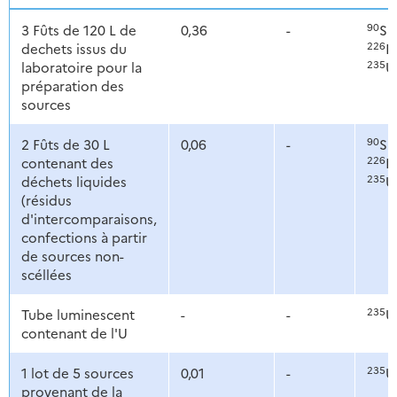
90
3 Fûts de 120 L de
0,36
-
Sr
226
dechets issus du
R
235
laboratoire pour la
U
préparation des
sources
90
2 Fûts de 30 L
0,06
-
Sr
226
contenant des
R
235
déchets liquides
U
(résidus
d'intercomparaisons,
confections à partir
de sources non-
scéllées
235
Tube luminescent
-
-
U
contenant de l'U
235
1 lot de 5 sources
0,01
-
U
provenant de la