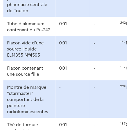
pharmacie centrale
de Toulon
242
Tube d'aluminium
0,01
-
P
contenant du Pu-242
152
Flacon vide d'une
0,01
-
E
source liquide
ELMB55 N°4595
137
Flacon contenant
0,01
-
C
une source fille
226
Montre de marque
-
-
R
"starmaster"
comportant de la
peinture
radioluminescentes
137
Thé de turquie
0,01
-
C