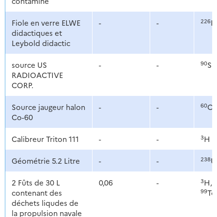
contaminé
226
Fiole en verre ELWE
-
-
R
didactiques et
Leybold didactic
90
source US
-
-
Sr
RADIOACTIVE
CORP.
60
Source jaugeur halon
-
-
C
Co-60
3
Calibreur Triton 111
-
-
H
238
Géométrie 5.2 Litre
-
-
U
3
2 Fûts de 30 L
0,06
-
H,
99
contenant des
Tc
déchets liqudes de
la propulsion navale