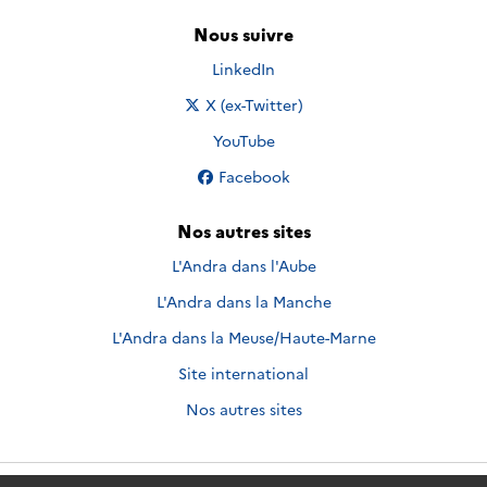
Nous suivre
Nous suivre sur
LinkedIn
Nous suivre sur
X (ex-Twitter)
Nous suivre sur
YouTube
Nous suivre sur
Facebook
Nos autres sites
L'Andra dans l'Aube
L'Andra dans la Manche
L'Andra dans la Meuse/Haute-Marne
Site international
Nos autres sites