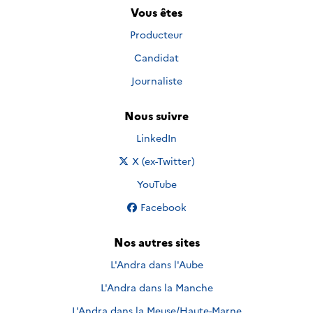
Vous êtes
Producteur
Candidat
Journaliste
Nous suivre
Nous suivre sur
LinkedIn
Nous suivre sur
X (ex-Twitter)
Nous suivre sur
YouTube
Nous suivre sur
Facebook
Nos autres sites
L'Andra dans l'Aube
L'Andra dans la Manche
L'Andra dans la Meuse/Haute-Marne