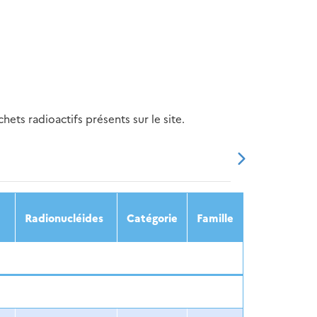
ets radioactifs présents sur le site.
20
2021
2022
2023
2024
Radionucléides
Catégorie
Famille