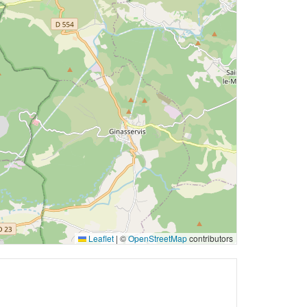
Leaflet
|
©
OpenStreetMap
contributors