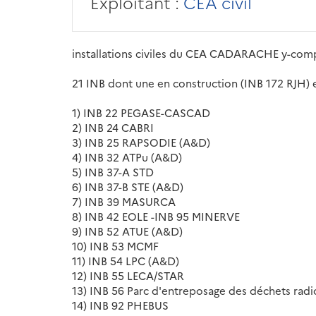
Exploitant :
CEA civil
installations civiles du CEA CADARACHE y-comp
21 INB dont une en construction (INB 172 RJH) 
1) INB 22 PEGASE-CASCAD
2) INB 24 CABRI
3) INB 25 RAPSODIE (A&D)
4) INB 32 ATPu (A&D)
5) INB 37-A STD
6) INB 37-B STE (A&D)
7) INB 39 MASURCA
8) INB 42 EOLE -INB 95 MINERVE
9) INB 52 ATUE (A&D)
10) INB 53 MCMF
11) INB 54 LPC (A&D)
12) INB 55 LECA/STAR
13) INB 56 Parc d'entreposage des déchets radi
14) INB 92 PHEBUS