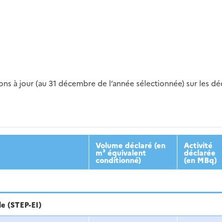
s à jour (au 31 décembre de l’année sélectionnée) sur les déch
2016
2017
2018
2019
20
Volume déclaré (en
Activité
m³ équivalent
déclarée
conditionné)
(en MBq)
le (STEP-EI)