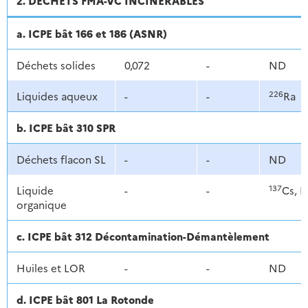
2. DÉCHETS FMA-VC INCINÉRABLES
a. ICPE bât 166 et 186 (ASNR)
Déchets solides
0,072
-
ND
226
Liquides aqueux
-
-
Ra
b. ICPE bât 310 SPR
Déchets flacon SL
-
-
ND
137
Liquide
-
-
Cs, P
organique
c. ICPE bât 312 Décontamination-Démantèlement
Huiles et LOR
-
-
ND
d. ICPE bât 801 La Rotonde