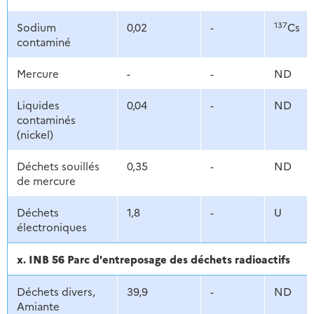
137
Sodium
0,02
-
Cs
contaminé
Mercure
-
-
ND
Liquides
0,04
-
ND
contaminés
(nickel)
Déchets souillés
0,35
-
ND
de mercure
Déchets
1,8
-
U
électroniques
x. INB 56 Parc d'entreposage des déchets radioactifs
Déchets divers,
39,9
-
ND
Amiante