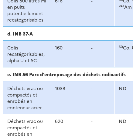
Colis 500 litres MI
616
-
Co,
241
en puits
Am
potentiellement
recatégorisables
d. INB 37-A
60
Colis
160
-
Co, U
recatégorisables,
alpha U et 5C
e. INB 56 Parc d'entreposage des déchets radioactifs
Déchets vrac ou
1033
-
ND
compactés et
enrobés en
conteneur acier
Déchets vrac ou
620
-
ND
compactés et
enrobés en