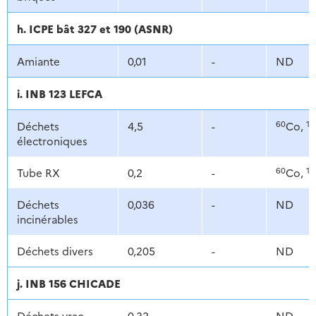
h. ICPE bât 327 et 190 (ASNR)
Amiante
0,01
-
ND
i. INB 123 LEFCA
60
13
Déchets
4,5
-
Co,
électroniques
60
13
Tube RX
0,2
-
Co,
Déchets
0,036
-
ND
incinérables
Déchets divers
0,205
-
ND
j. INB 156 CHICADE
Déchets vrac
0,32
-
ND