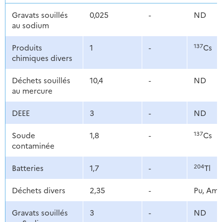
Gravats souillés
0,025
-
ND
au sodium
137
Produits
1
-
Cs
chimiques divers
Déchets souillés
10,4
-
ND
au mercure
DEEE
3
-
ND
137
Soude
1,8
-
Cs
contaminée
204
Batteries
1,7
-
Tl
Déchets divers
2,35
-
Pu, Am
Gravats souillés
3
-
ND