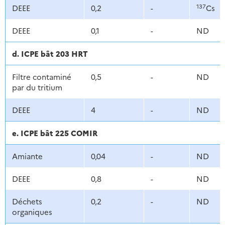
137
DEEE
0,2
-
Cs
DEEE
0,1
-
ND
d. ICPE bât 203 HRT
Filtre contaminé
0,5
-
ND
par du tritium
DEEE
4
-
ND
e. ICPE bât 225 COMIR
Amiante
0,04
-
ND
DEEE
0,8
-
ND
Déchets
0,2
-
ND
organiques