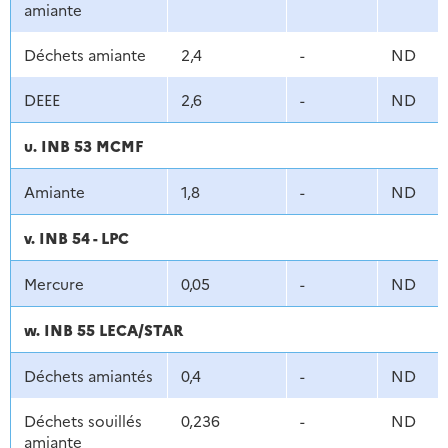
amiante
Déchets amiante
2,4
-
ND
DEEE
2,6
-
ND
u. INB 53 MCMF
Amiante
1,8
-
ND
v. INB 54 - LPC
Mercure
0,05
-
ND
w. INB 55 LECA/STAR
Déchets amiantés
0,4
-
ND
Déchets souillés
0,236
-
ND
amiante