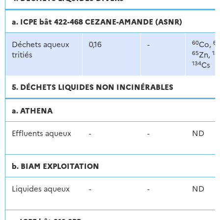
a. ICPE bât 422-468 CEZANE-AMANDE (ASNR)
60
63
Déchets aqueux
0,16
-
Co,
65
13
tritiés
Zn,
134
Cs
5. DÉCHETS LIQUIDES NON INCINÉRABLES
a. ATHENA
Effluents aqueux
-
-
ND
b. BIAM EXPLOITATION
Liquides aqueux
-
-
ND