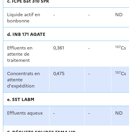
c. ICPE bât 310 SPR
Liquide actif en
-
-
ND
bonbonne
d. INB 171 AGATE
137
Effluents en
0,361
-
Cs
attente de
traitement
137
Concentrats en
0,475
-
Cs
attente
d'expédition
e. SST LABM
Effluents aqueux
-
-
ND