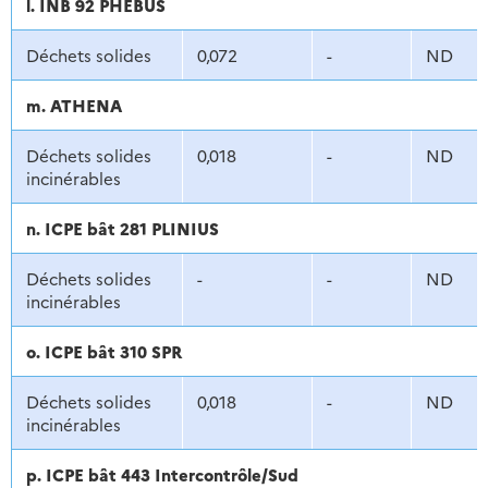
l. INB 92 PHEBUS
Déchets solides
0,072
-
ND
m. ATHENA
Déchets solides
0,018
-
ND
incinérables
n. ICPE bât 281 PLINIUS
Déchets solides
-
-
ND
incinérables
o. ICPE bât 310 SPR
Déchets solides
0,018
-
ND
incinérables
p. ICPE bât 443 Intercontrôle/Sud