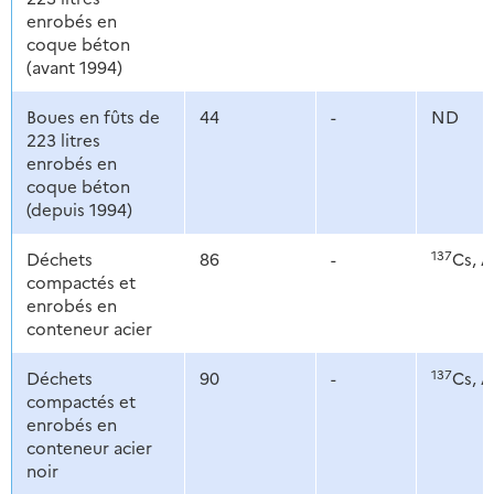
enrobés en
coque béton
(avant 1994)
Boues en fûts de
44
-
ND
223 litres
enrobés en
coque béton
(depuis 1994)
137
Déchets
86
-
Cs, 
compactés et
enrobés en
conteneur acier
137
Déchets
90
-
Cs, 
compactés et
enrobés en
conteneur acier
noir