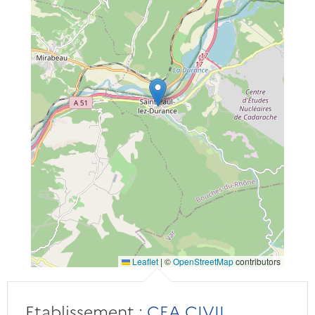
Leaflet
|
©
OpenStreetMap
contributors
Etablissement :
CEA CIVIL