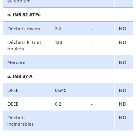
au Sodium
n. INB 32 ATPu
Déchets divers
3,4
-
ND
Déchets RTG et
1,18
-
ND
boulets
Mercure
-
-
ND
o. INB 37-A
DEEE
0,645
-
ND
DEEE
0,2
-
ND
Déchets
-
-
ND
incinérables