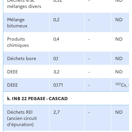
mélanges divers
Mélange
0,2
-
ND
bitumeux
Produits
0,4
-
ND
chimiques
Déchets bore
0,1
-
ND
DEEE
3,2
-
ND
137
DEEE
0,171
-
Cs, P
k. INB 22 PEGASE - CASCAD
Déchets REI
2,7
-
ND
(ancien circuit
d'épuration)