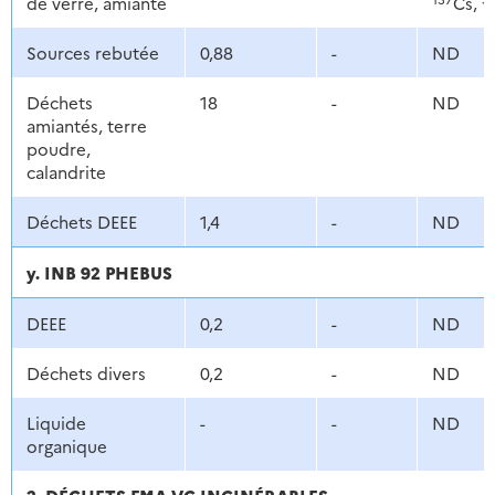
de verre, amiante
Cs,
Sources rebutée
0,88
-
ND
Déchets
18
-
ND
amiantés, terre
poudre,
calandrite
Déchets DEEE
1,4
-
ND
y. INB 92 PHEBUS
DEEE
0,2
-
ND
Déchets divers
0,2
-
ND
Liquide
-
-
ND
organique