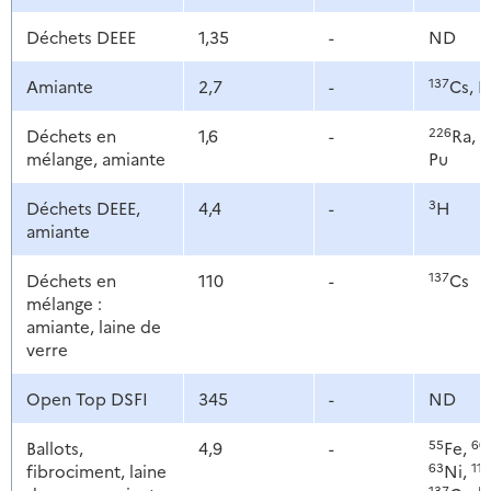
Déchets DEEE
1,35
-
ND
137
Amiante
2,7
-
Cs, P
226
2
Déchets en
1,6
-
Ra,
mélange, amiante
Pu
3
Déchets DEEE,
4,4
-
H
amiante
137
Déchets en
110
-
Cs
mélange :
amiante, laine de
verre
Open Top DSFI
345
-
ND
55
60
Ballots,
4,9
-
Fe,
63
11
fibrociment, laine
Ni,
137
5