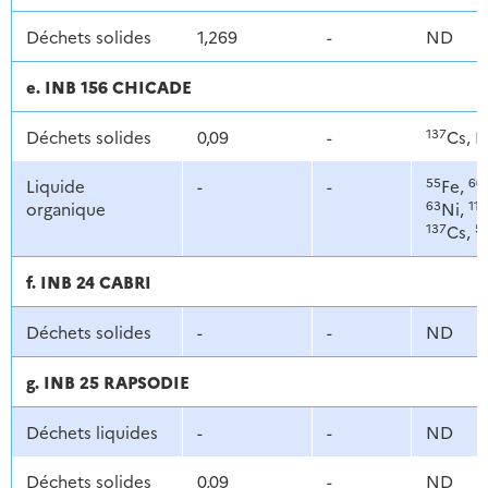
Déchets solides
1,269
-
ND
e. INB 156 CHICADE
137
Déchets solides
0,09
-
Cs, P
55
60
Liquide
-
-
Fe,
63
11
organique
Ni,
137
5
Cs,
f. INB 24 CABRI
Déchets solides
-
-
ND
g. INB 25 RAPSODIE
Déchets liquides
-
-
ND
Déchets solides
0,09
-
ND