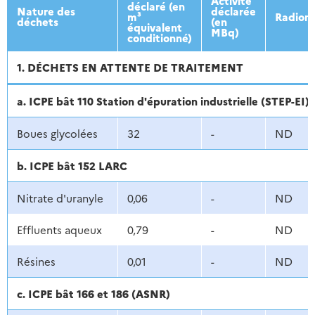
Activité
déclaré (en
Nature des
déclarée
m³
Radionu
déchets
(en
équivalent
MBq)
conditionné)
1. DÉCHETS EN ATTENTE DE TRAITEMENT
a. ICPE bât 110 Station d'épuration industrielle (STEP-EI)
Boues glycolées
32
-
ND
b. ICPE bât 152 LARC
Nitrate d'uranyle
0,06
-
ND
Effluents aqueux
0,79
-
ND
Résines
0,01
-
ND
c. ICPE bât 166 et 186 (ASNR)