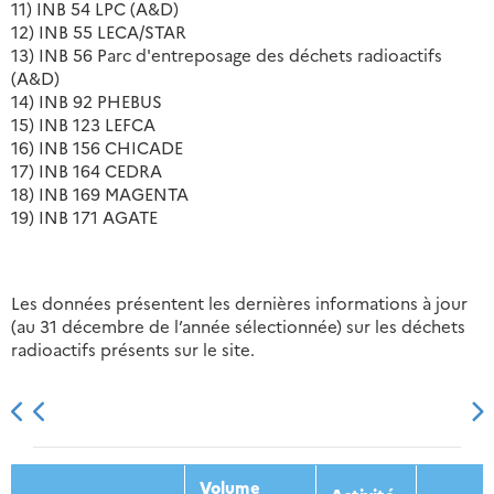
11) INB 54 LPC (A&D)
12) INB 55 LECA/STAR
13) INB 56 Parc d'entreposage des déchets radioactifs
(A&D)
14) INB 92 PHEBUS
15) INB 123 LEFCA
16) INB 156 CHICADE
17) INB 164 CEDRA
18) INB 169 MAGENTA
19) INB 171 AGATE
Les données présentent les dernières informations à jour
(au 31 décembre de l’année sélectionnée) sur les déchets
radioactifs présents sur le site.
2013
2014
2015
2016
Volume