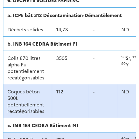
6. DÉCHETS SOLIDES FAMA-VC
a. ICPE bât 312 Décontamination-Démantèlement
Déchets solides
14,73
-
ND
b. INB 164 CEDRA Bâtiment FI
90
137
Colis 870 litres
3505
-
Sr,
90
alpha Pu
Y
potentiellement
recatégorisables
Coques béton
112
-
ND
500L
potentiellement
recatégorisables
c. INB 164 CEDRA Bâtiment MI
60
13