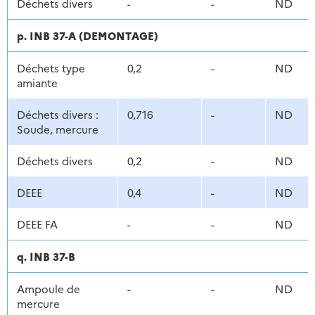
Déchets divers
-
-
ND
p. INB 37-A (DEMONTAGE)
Déchets type
0,2
-
ND
amiante
Déchets divers :
0,716
-
ND
Soude, mercure
Déchets divers
0,2
-
ND
DEEE
0,4
-
ND
DEEE FA
-
-
ND
q. INB 37-B
Ampoule de
-
-
ND
mercure