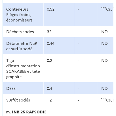
137
1
Conteneurs
0,52
-
Cs,
Pièges froids,
économiseurs
Déchets sodés
32
-
ND
Débitmètre NaK
0,44
-
ND
et surfût sodé
Tige
0,2
-
ND
d'instrumentation
SCARABEE et tête
graphite
DEEE
0,4
-
ND
137
Surfût sodés
1,2
-
Cs, P
m. INB 25 RAPSODIE