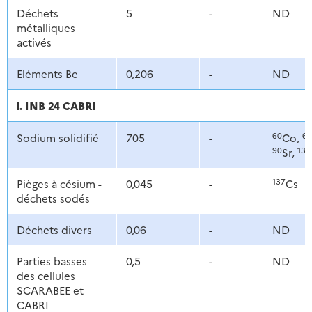
Déchets
5
-
ND
métalliques
activés
Eléments Be
0,206
-
ND
l. INB 24 CABRI
60
63
Sodium solidifié
705
-
Co,
90
137
Sr,
137
Pièges à césium -
0,045
-
Cs
déchets sodés
Déchets divers
0,06
-
ND
Parties basses
0,5
-
ND
des cellules
SCARABEE et
CABRI