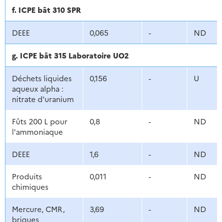
f. ICPE bât 310 SPR
DEEE
0,065
-
ND
g. ICPE bât 315 Laboratoire UO2
Déchets liquides
0,156
-
U
aqueux alpha :
nitrate d'uranium
Fûts 200 L pour
0,8
-
ND
l'ammoniaque
DEEE
1,6
-
ND
Produits
0,011
-
ND
chimiques
Mercure, CMR,
3,69
-
ND
briques