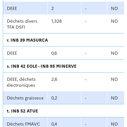
DEEE
2
-
ND
Déchets divers
1,328
-
ND
TFA DSFI
r. INB 39 MASURCA
DEEE
0,6
-
ND
s. INB 42 EOLE - INB 95 MINERVE
DEEE, déchets
2,6
-
ND
électroniques
Déchets graisseux
0,2
-
ND
t. INB 52 ATUE
Déchets FMAVC
0,4
-
ND