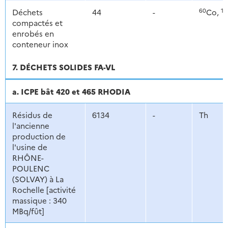
60
13
Déchets
44
-
Co,
compactés et
enrobés en
conteneur inox
7. DÉCHETS SOLIDES FA-VL
a. ICPE bât 420 et 465 RHODIA
Résidus de
6134
-
Th
l'ancienne
production de
l'usine de
RHÔNE-
POULENC
(SOLVAY) à La
Rochelle [activité
massique : 340
MBq/fût]