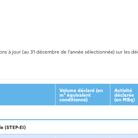
s à jour (au 31 décembre de l’année sélectionnée) sur les déch
2016
2017
2018
2019
20
Volume déclaré (en
Activité
m³ équivalent
déclarée
conditionné)
(en MBq)
le (STEP-EI)