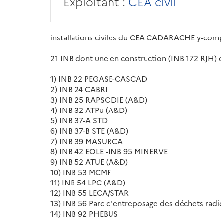
Exploitant :
CEA civil
installations civiles du CEA CADARACHE y-comp
21 INB dont une en construction (INB 172 RJH) 
1) INB 22 PEGASE-CASCAD
2) INB 24 CABRI
3) INB 25 RAPSODIE (A&D)
4) INB 32 ATPu (A&D)
5) INB 37-A STD
6) INB 37-B STE (A&D)
7) INB 39 MASURCA
8) INB 42 EOLE -INB 95 MINERVE
9) INB 52 ATUE (A&D)
10) INB 53 MCMF
11) INB 54 LPC (A&D)
12) INB 55 LECA/STAR
13) INB 56 Parc d'entreposage des déchets radi
14) INB 92 PHEBUS