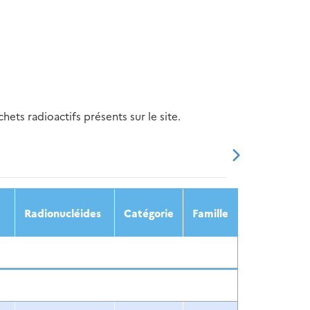
ets radioactifs présents sur le site.
20
2021
2022
2023
2024
Radionucléides
Catégorie
Famille