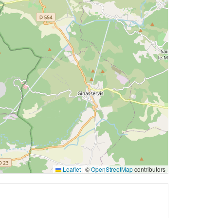
Leaflet
|
©
OpenStreetMap
contributors