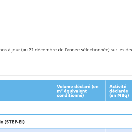
s à jour (au 31 décembre de l’année sélectionnée) sur les déch
2016
2017
2018
2019
20
Volume déclaré (en
Activité
m³ équivalent
déclarée
conditionné)
(en MBq)
le (STEP-EI)