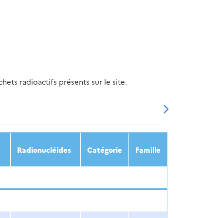
ets radioactifs présents sur le site.
20
2021
2022
2023
2024
Radionucléides
Catégorie
Famille