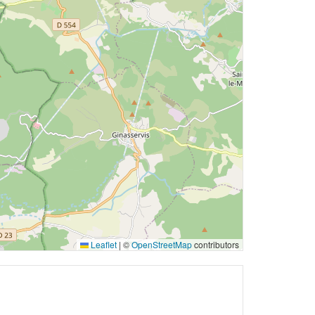
Leaflet
|
©
OpenStreetMap
contributors