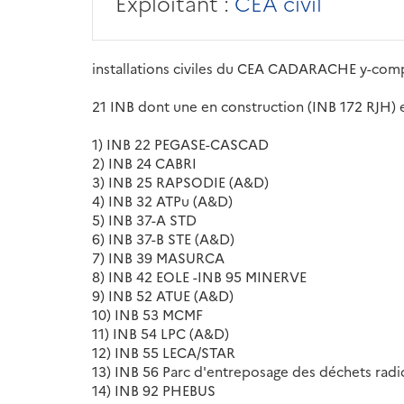
Exploitant :
CEA civil
installations civiles du CEA CADARACHE y-comp
21 INB dont une en construction (INB 172 RJH) 
1) INB 22 PEGASE-CASCAD
2) INB 24 CABRI
3) INB 25 RAPSODIE (A&D)
4) INB 32 ATPu (A&D)
5) INB 37-A STD
6) INB 37-B STE (A&D)
7) INB 39 MASURCA
8) INB 42 EOLE -INB 95 MINERVE
9) INB 52 ATUE (A&D)
10) INB 53 MCMF
11) INB 54 LPC (A&D)
12) INB 55 LECA/STAR
13) INB 56 Parc d'entreposage des déchets radi
14) INB 92 PHEBUS