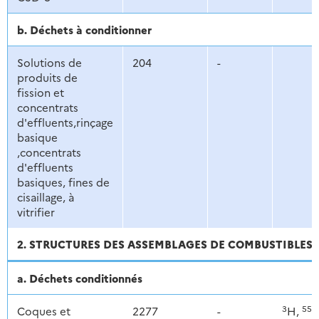
b. Déchets à conditionner
Solutions de
204
-
produits de
fission et
concentrats
d'effluents,rinçage
basique
,concentrats
d'effluents
basiques, fines de
cisaillage, à
vitrifier
2. STRUCTURES DES ASSEMBLAGES DE COMBUSTIBLES US
a. Déchets conditionnés
3
55
Coques et
2277
-
H,
F