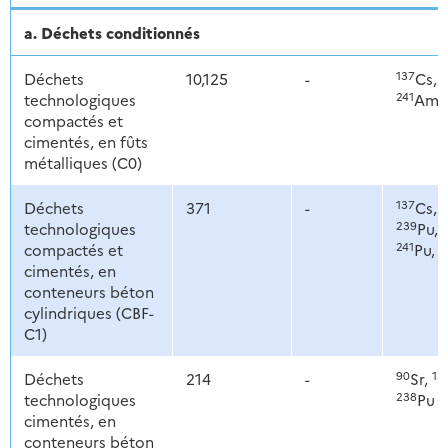
a. Déchets conditionnés
137
2
Déchets
10,125
-
Cs,
241
technologiques
Am
compactés et
cimentés, en fûts
métalliques (C0)
137
2
Déchets
371
-
Cs,
239
technologiques
Pu,
241
2
compactés et
Pu,
cimentés, en
conteneurs béton
cylindriques (CBF-
C1)
90
13
Déchets
214
-
Sr,
238
technologiques
Pu
cimentés, en
conteneurs béton