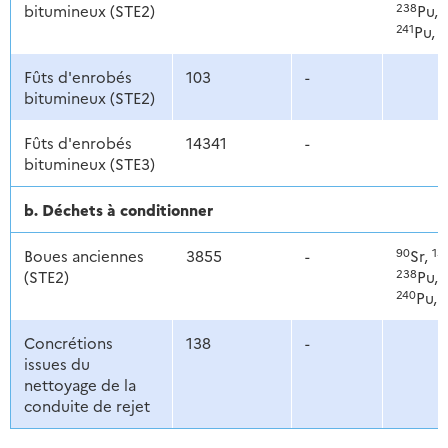
238
bitumineux (STE2)
Pu,
241
2
Pu,
Fûts d'enrobés
103
-
bitumineux (STE2)
Fûts d'enrobés
14341
-
bitumineux (STE3)
b. Déchets à conditionner
90
13
Boues anciennes
3855
-
Sr,
238
(STE2)
Pu,
240
2
Pu,
Concrétions
138
-
issues du
nettoyage de la
conduite de rejet