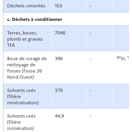
Déchets cimentés
103
-
c. Déchets à conditionner
Terres, boues,
7046
-
plomb et gravats
TFA
90
13
Boue de curage de
396
-
Sr,
nettoyage de
fosses (Fosse 26
Nord Ouest)
Solvants usés
376
-
(filière
minéralisation)
Solvants usés
44,9
-
(filière
incinération)