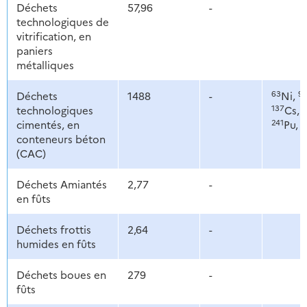
Déchets
57,96
-
technologiques de
vitrification, en
paniers
métalliques
63
9
Déchets
1488
-
Ni,
137
1
technologiques
Cs,
241
2
cimentés, en
Pu,
conteneurs béton
(CAC)
Déchets Amiantés
2,77
-
en fûts
Déchets frottis
2,64
-
humides en fûts
Déchets boues en
279
-
fûts