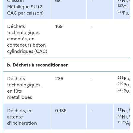
Caisson
68
-
Ni,
137
1
Métallique 9U (2
Cs,
241
2
CAC par caisson)
Pu,
Déchets
169
-
technologiques
cimentés, en
conteneurs béton
cylindriques (CAC)
b. Déchets à reconditionner
238
Déchets
236
-
Pu,
240
2
technologiques,
Pu,
242
2
en fûts
Pu,
métalliques
55
6
Déchets, en
0,436
-
Fe,
63
9
attente
Ni,
110m
d'incinération
Ag