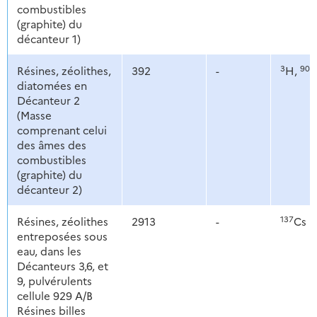
combustibles
(graphite) du
décanteur 1)
3
90
Résines, zéolithes,
392
-
H,
S
diatomées en
Décanteur 2
(Masse
comprenant celui
des âmes des
combustibles
(graphite) du
décanteur 2)
137
Résines, zéolithes
2913
-
Cs
entreposées sous
eau, dans les
Décanteurs 3,6, et
9, pulvérulents
cellule 929 A/B
Résines billes