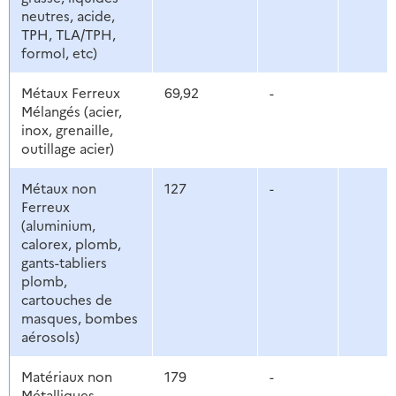
neutres, acide,
TPH, TLA/TPH,
formol, etc)
Métaux Ferreux
69,92
-
Mélangés (acier,
inox, grenaille,
outillage acier)
Métaux non
127
-
Ferreux
(aluminium,
calorex, plomb,
gants-tabliers
plomb,
cartouches de
masques, bombes
aérosols)
Matériaux non
179
-
Métalliques