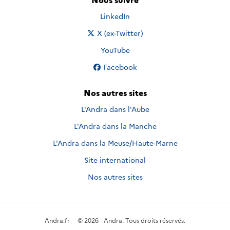
Nous suivre sur
LinkedIn
Nous suivre sur
X (ex-Twitter)
Nous suivre sur
YouTube
Nous suivre sur
Facebook
Nos autres sites
L'Andra dans l'Aube
L'Andra dans la Manche
L'Andra dans la Meuse/Haute-Marne
Site international
Nos autres sites
Andra.fr
© 2026 - Andra. Tous droits réservés.