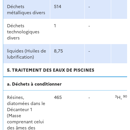
Déchets
514
-
métalliques divers
Déchets
1
-
technologiques
divers
liquides (Huiles de
8,75
-
lubrification)
5. TRAITEMENT DES EAUX DE PISCINES
a. Déchets à conditionner
3
90
Résines,
465
-
H,
S
diatomées dans le
Décanteur 1
(Masse
comprenant celui
des âmes des