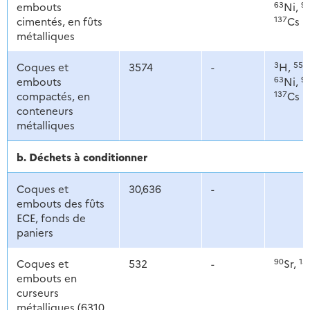
63
9
embouts
Ni,
137
cimentés, en fûts
Cs
métalliques
3
55
Coques et
3574
-
H,
F
63
9
embouts
Ni,
137
compactés, en
Cs
conteneurs
métalliques
b. Déchets à conditionner
Coques et
30,636
-
embouts des fûts
ECE, fonds de
paniers
90
13
Coques et
532
-
Sr,
embouts en
curseurs
métalliques (6310