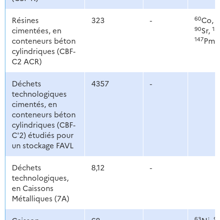
60
6
Résines
323
-
Co,
90
13
cimentées, en
Sr,
147
conteneurs béton
Pm,
cylindriques (CBF-
C2 ACR)
Déchets
4357
-
technologiques
cimentés, en
conteneurs béton
cylindriques (CBF-
C'2) étudiés pour
un stockage FAVL
Déchets
8,12
-
technologiques,
en Caissons
Métalliques (7A)
63
9