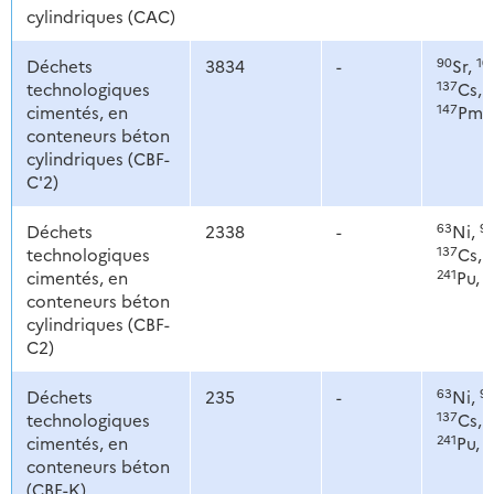
cylindriques (CAC)
90
10
Déchets
3834
-
Sr,
137
1
technologiques
Cs,
147
cimentés, en
Pm,
conteneurs béton
cylindriques (CBF-
C'2)
63
9
Déchets
2338
-
Ni,
137
1
technologiques
Cs,
241
2
cimentés, en
Pu,
conteneurs béton
cylindriques (CBF-
C2)
63
9
Déchets
235
-
Ni,
137
1
technologiques
Cs,
241
2
cimentés, en
Pu,
conteneurs béton
(CBF-K)