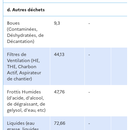
d. Autres déchets
Boues
9,3
-
(Contaminées,
Déshydratées, de
Décantation)
Filtres de
44,13
-
Ventilation (HE,
THE, Charbon
Actif, Aspirateur
de chantier)
Frottis Humides
47,76
-
(d'acide, d'alcool,
de dégraissant, de
gelysol, d'eau, etc)
Liquides (eau
72,66
-
grasse, liquides