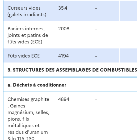
Curseurs vides
35,4
-
(galets irradiants)
Paniers internes,
2008
-
joints et patins de
fûts vides (ECE)
Fûts vides ECE
4194
-
3. STRUCTURES DES ASSEMBLAGES DE COMBUSTIBLES U
a. Déchets à conditionner
Chemises graphite
4894
-
, Gaines
magnésium, selles,
pions, fils
métalliques et
résidus d'uranium
Silo 115, 130