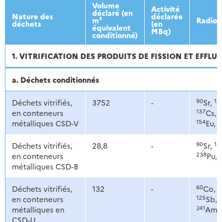
2013
2014
2015
2016
Volume
Activité
déclaré (en
Nature des
déclarée
m³
Radion
déchets
(en
équivalent
MBq)
conditionné)
1. VITRIFICATION DES PRODUITS DE FISSION ET EFFLU
a. Déchets conditionnés
90
12
Déchets vitrifiés,
3752
-
Sr,
137
1
en conteneurs
Cs,
154
1
métalliques CSD-V
Eu,
90
13
Déchets vitrifiés,
28,8
-
Sr,
238
2
en conteneurs
Pu,
métalliques CSD-B
60
9
Déchets vitrifiés,
132
-
Co,
125
en conteneurs
Sb,
241
métalliques en
Am
CSD-U