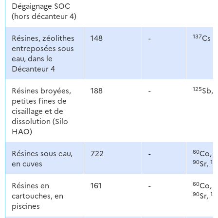
Dégaignage SOC
(hors décanteur 4)
137
Résines, zéolithes
148
-
Cs
entreposées sous
eau, dans le
Décanteur 4
125
Résines broyées,
188
-
Sb,
petites fines de
cisaillage et de
dissolution (Silo
HAO)
60
6
Résines sous eau,
722
-
Co,
90
13
en cuves
Sr,
60
6
Résines en
161
-
Co,
90
13
cartouches, en
Sr,
piscines