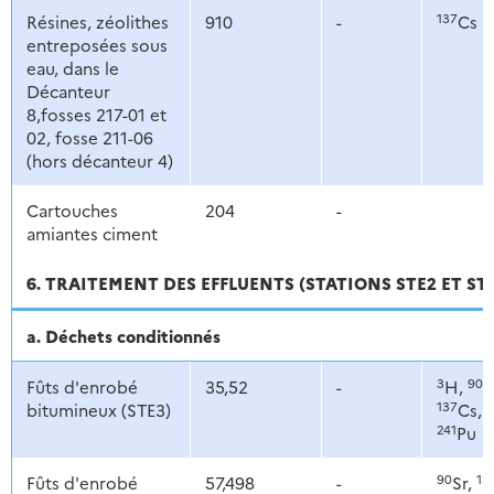
137
Résines, zéolithes
910
-
Cs
entreposées sous
eau, dans le
Décanteur
8,fosses 217-01 et
02, fosse 211-06
(hors décanteur 4)
Cartouches
204
-
amiantes ciment
6. TRAITEMENT DES EFFLUENTS (STATIONS STE2 ET ST
a. Déchets conditionnés
3
90
Fûts d'enrobé
35,52
-
H,
S
137
1
bitumineux (STE3)
Cs,
241
Pu
90
13
Fûts d'enrobé
57,498
-
Sr,