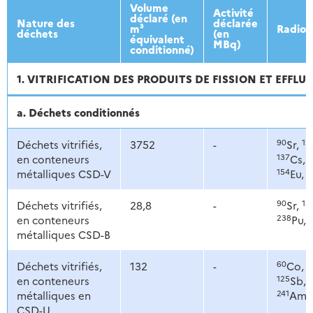
2013
2014
2015
2016
Volume
Activité
déclaré (en
Nature des
déclarée
m³
Radion
déchets
(en
équivalent
MBq)
conditionné)
1. VITRIFICATION DES PRODUITS DE FISSION ET EFFLU
a. Déchets conditionnés
90
12
Déchets vitrifiés,
3752
-
Sr,
137
1
en conteneurs
Cs,
154
1
métalliques CSD-V
Eu,
90
13
Déchets vitrifiés,
28,8
-
Sr,
238
2
en conteneurs
Pu,
métalliques CSD-B
60
9
Déchets vitrifiés,
132
-
Co,
125
en conteneurs
Sb,
241
métalliques en
Am
CSD-U