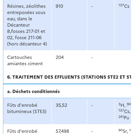
137
Résines, zéolithes
910
-
Cs
entreposées sous
eau, dans le
Décanteur
8,fosses 217-01 et
02, fosse 211-06
(hors décanteur 4)
Cartouches
204
-
amiantes ciment
6. TRAITEMENT DES EFFLUENTS (STATIONS STE2 ET ST
a. Déchets conditionnés
3
90
Fûts d'enrobé
35,52
-
H,
S
137
1
bitumineux (STE3)
Cs,
241
Pu
90
13
Fûts d'enrobé
57,498
-
Sr,