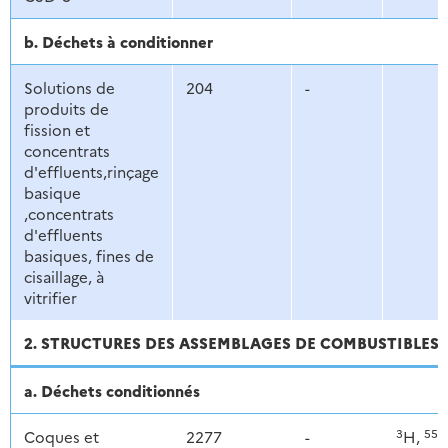
b. Déchets à conditionner
Solutions de
204
-
produits de
fission et
concentrats
d'effluents,rinçage
basique
,concentrats
d'effluents
basiques, fines de
cisaillage, à
vitrifier
2. STRUCTURES DES ASSEMBLAGES DE COMBUSTIBLES US
a. Déchets conditionnés
3
55
Coques et
2277
-
H,
F