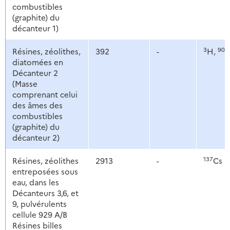
combustibles
(graphite) du
décanteur 1)
3
90
Résines, zéolithes,
392
-
H,
S
diatomées en
Décanteur 2
(Masse
comprenant celui
des âmes des
combustibles
(graphite) du
décanteur 2)
137
Résines, zéolithes
2913
-
Cs
entreposées sous
eau, dans les
Décanteurs 3,6, et
9, pulvérulents
cellule 929 A/B
Résines billes