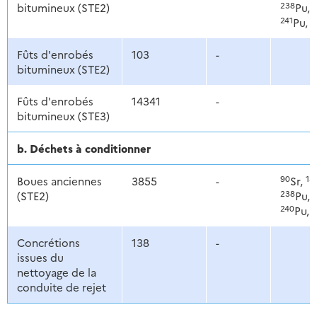
238
bitumineux (STE2)
Pu,
241
2
Pu,
Fûts d'enrobés
103
-
bitumineux (STE2)
Fûts d'enrobés
14341
-
bitumineux (STE3)
b. Déchets à conditionner
90
13
Boues anciennes
3855
-
Sr,
238
(STE2)
Pu,
240
2
Pu,
Concrétions
138
-
issues du
nettoyage de la
conduite de rejet