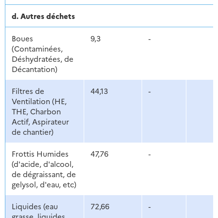
d. Autres déchets
Boues
9,3
-
(Contaminées,
Déshydratées, de
Décantation)
Filtres de
44,13
-
Ventilation (HE,
THE, Charbon
Actif, Aspirateur
de chantier)
Frottis Humides
47,76
-
(d'acide, d'alcool,
de dégraissant, de
gelysol, d'eau, etc)
Liquides (eau
72,66
-
grasse, liquides