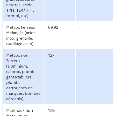
neutres, acide,
TPH, TLA/TPH,
formol, etc)
Métaux Ferreux
69,92
-
Mélangés (acier,
inox, grenaille,
outillage acier)
Métaux non
127
-
Ferreux
(aluminium,
calorex, plomb,
gants-tabliers
plomb,
cartouches de
masques, bombes
aérosols)
Matériaux non
179
-
Métalliques