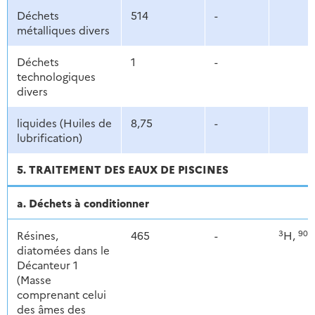
Déchets
514
-
métalliques divers
Déchets
1
-
technologiques
divers
liquides (Huiles de
8,75
-
lubrification)
5. TRAITEMENT DES EAUX DE PISCINES
a. Déchets à conditionner
3
90
Résines,
465
-
H,
S
diatomées dans le
Décanteur 1
(Masse
comprenant celui
des âmes des