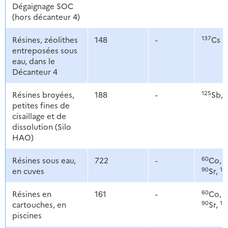
Dégaignage SOC
(hors décanteur 4)
137
Résines, zéolithes
148
-
Cs
entreposées sous
eau, dans le
Décanteur 4
125
Résines broyées,
188
-
Sb,
petites fines de
cisaillage et de
dissolution (Silo
HAO)
60
6
Résines sous eau,
722
-
Co,
90
13
en cuves
Sr,
60
6
Résines en
161
-
Co,
90
13
cartouches, en
Sr,
piscines