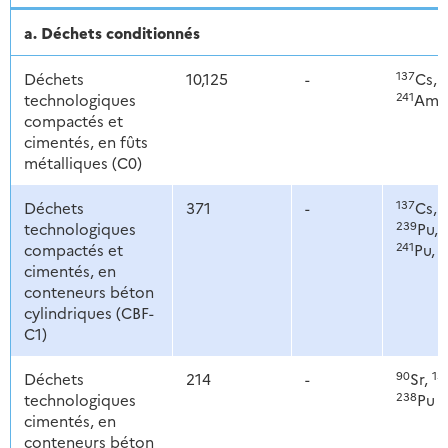
a. Déchets conditionnés
137
2
Déchets
10,125
-
Cs,
241
technologiques
Am
compactés et
cimentés, en fûts
métalliques (C0)
137
2
Déchets
371
-
Cs,
239
technologiques
Pu,
241
2
compactés et
Pu,
cimentés, en
conteneurs béton
cylindriques (CBF-
C1)
90
13
Déchets
214
-
Sr,
238
technologiques
Pu
cimentés, en
conteneurs béton