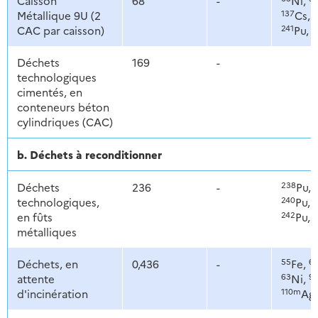
Caisson
68
-
Ni,
137
1
Métallique 9U (2
Cs,
241
2
CAC par caisson)
Pu,
Déchets
169
-
technologiques
cimentés, en
conteneurs béton
cylindriques (CAC)
b. Déchets à reconditionner
238
Déchets
236
-
Pu,
240
2
technologiques,
Pu,
242
2
en fûts
Pu,
métalliques
55
6
Déchets, en
0,436
-
Fe,
63
9
attente
Ni,
110m
d'incinération
Ag