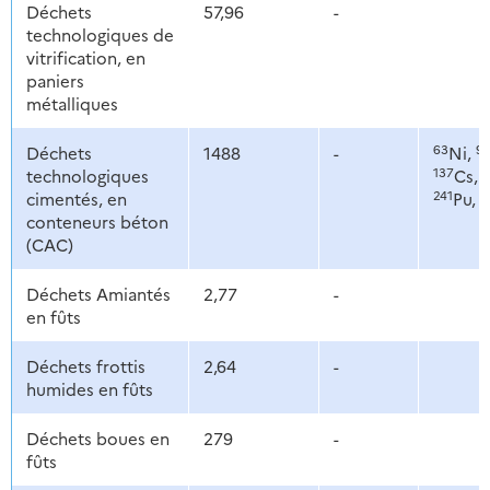
Déchets
57,96
-
technologiques de
vitrification, en
paniers
métalliques
63
9
Déchets
1488
-
Ni,
137
1
technologiques
Cs,
241
2
cimentés, en
Pu,
conteneurs béton
(CAC)
Déchets Amiantés
2,77
-
en fûts
Déchets frottis
2,64
-
humides en fûts
Déchets boues en
279
-
fûts