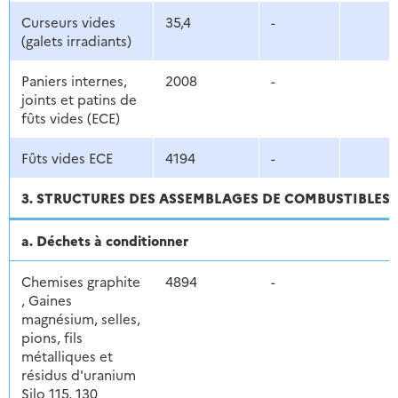
Curseurs vides
35,4
-
(galets irradiants)
Paniers internes,
2008
-
joints et patins de
fûts vides (ECE)
Fûts vides ECE
4194
-
3. STRUCTURES DES ASSEMBLAGES DE COMBUSTIBLES U
a. Déchets à conditionner
Chemises graphite
4894
-
, Gaines
magnésium, selles,
pions, fils
métalliques et
résidus d'uranium
Silo 115, 130