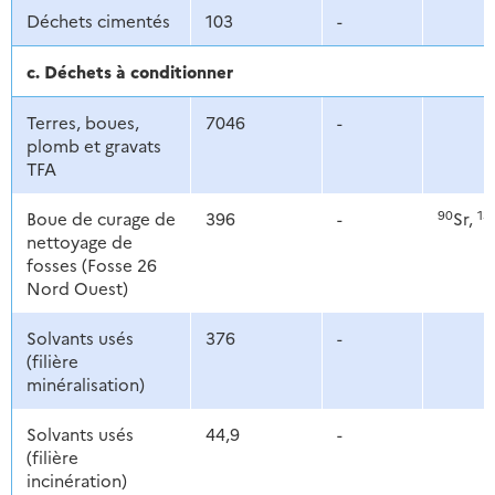
Déchets cimentés
103
-
c. Déchets à conditionner
Terres, boues,
7046
-
plomb et gravats
TFA
90
13
Boue de curage de
396
-
Sr,
nettoyage de
fosses (Fosse 26
Nord Ouest)
Solvants usés
376
-
(filière
minéralisation)
Solvants usés
44,9
-
(filière
incinération)