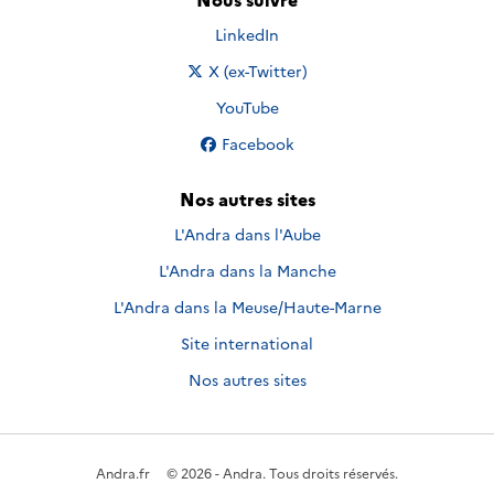
Nous suivre sur
LinkedIn
Nous suivre sur
X (ex-Twitter)
Nous suivre sur
YouTube
Nous suivre sur
Facebook
Nos autres sites
L'Andra dans l'Aube
L'Andra dans la Manche
L'Andra dans la Meuse/Haute-Marne
Site international
Nos autres sites
Andra.fr
© 2026 - Andra. Tous droits réservés.