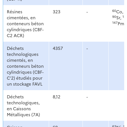
60
6
Résines
323
-
Co,
90
13
cimentées, en
Sr,
147
conteneurs béton
Pm,
cylindriques (CBF-
C2 ACR)
Déchets
4357
-
technologiques
cimentés, en
conteneurs béton
cylindriques (CBF-
C'2) étudiés pour
un stockage FAVL
Déchets
8,12
-
technologiques,
en Caissons
Métalliques (7A)
63
9