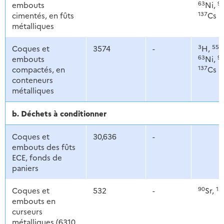
63
9
embouts
Ni,
137
cimentés, en fûts
Cs
métalliques
3
55
Coques et
3574
-
H,
F
63
9
embouts
Ni,
137
compactés, en
Cs
conteneurs
métalliques
b. Déchets à conditionner
Coques et
30,636
-
embouts des fûts
ECE, fonds de
paniers
90
13
Coques et
532
-
Sr,
embouts en
curseurs
métalliques (6310