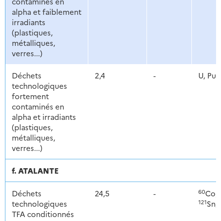
contaminés en
alpha et faiblement
irradiants
(plastiques,
métalliques,
verres...)
Déchets
2,4
-
U, Pu
technologiques
fortement
contaminés en
alpha et irradiants
(plastiques,
métalliques,
verres...)
f. ATALANTE
60
Déchets
24,5
-
Co,
121
technologiques
Sn,
TFA conditionnés