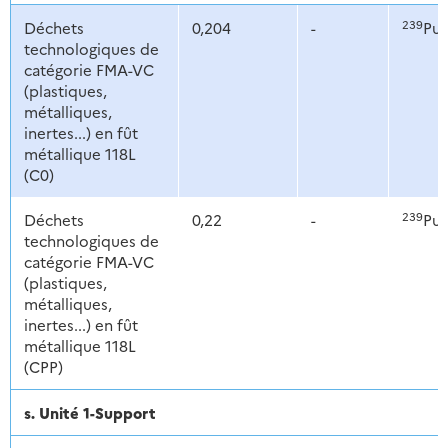
239
Déchets
0,204
-
Pu,
technologiques de
catégorie FMA-VC
(plastiques,
métalliques,
inertes...) en fût
métallique 118L
(C0)
239
Déchets
0,22
-
Pu,
technologiques de
catégorie FMA-VC
(plastiques,
métalliques,
inertes...) en fût
métallique 118L
(CPP)
s. Unité 1-Support