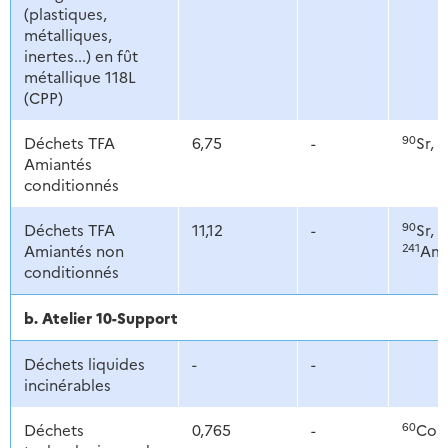
(plastiques,
métalliques,
inertes...) en fût
métallique 118L
(CPP)
90
1
Déchets TFA
6,75
-
Sr,
Amiantés
conditionnés
90
1
Déchets TFA
11,12
-
Sr,
241
Amiantés non
Am
conditionnés
b. Atelier 10-Support
Déchets liquides
-
-
incinérables
60
Déchets
0,765
-
Co,