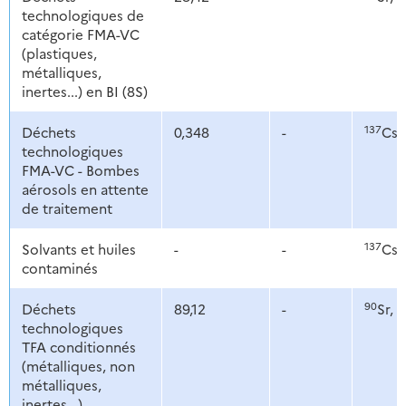
technologiques de
catégorie FMA-VC
(plastiques,
métalliques,
inertes...) en BI (8S)
137
Déchets
0,348
-
Cs
technologiques
FMA-VC - Bombes
aérosols en attente
de traitement
137
Solvants et huiles
-
-
Cs
contaminés
90
1
Déchets
89,12
-
Sr,
technologiques
TFA conditionnés
(métalliques, non
métalliques,
inertes...)