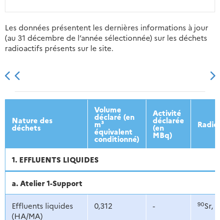
Les données présentent les dernières informations à jour
(au 31 décembre de l’année sélectionnée) sur les déchets
radioactifs présents sur le site.
2013
2014
2015
2016
Volume
Activité
déclaré (en
Nature des
déclarée
m³
Radio
déchets
(en
équivalent
MBq)
conditionné)
1. EFFLUENTS LIQUIDES
a. Atelier 1-Support
90
1
Effluents liquides
0,312
-
Sr,
(HA/MA)