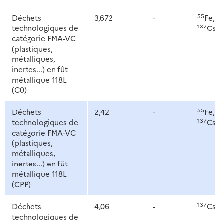
55
6
Déchets
3,672
-
Fe,
137
technologiques de
Cs
catégorie FMA-VC
(plastiques,
métalliques,
inertes...) en fût
métallique 118L
(C0)
55
6
Déchets
2,42
-
Fe,
137
technologiques de
Cs
catégorie FMA-VC
(plastiques,
métalliques,
inertes...) en fût
métallique 118L
(CPP)
137
Déchets
4,06
-
Cs,
technologiques de