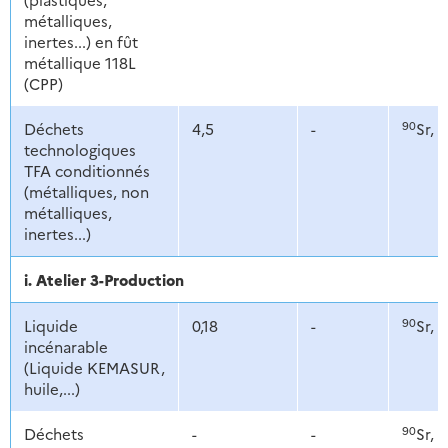
métalliques,
inertes...) en fût
métallique 118L
(CPP)
90
1
Déchets
4,5
-
Sr,
technologiques
TFA conditionnés
(métalliques, non
métalliques,
inertes...)
i. Atelier 3-Production
90
1
Liquide
0,18
-
Sr,
incénarable
(Liquide KEMASUR,
huile,...)
90
1
Déchets
-
-
Sr,