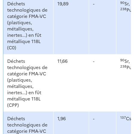
90
1
Déchets
19,89
-
Sr,
238
technologiques de
Pu,
catégorie FMA-VC
(plastiques,
métalliques,
inertes...) en fût
métallique 118L
(C0)
90
1
Déchets
11,66
-
Sr,
238
technologiques de
Pu,
catégorie FMA-VC
(plastiques,
métalliques,
inertes...) en fût
métallique 118L
(CPP)
137
Déchets
1,96
-
Cs,
technologiques de
catégorie FMA-VC