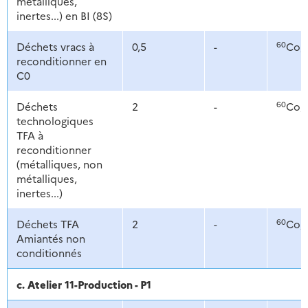
métalliques,
inertes...) en BI (8S)
60
Déchets vracs à
0,5
-
Co,
reconditionner en
C0
60
Déchets
2
-
Co,
technologiques
TFA à
reconditionner
(métalliques, non
métalliques,
inertes...)
60
Déchets TFA
2
-
Co,
Amiantés non
conditionnés
c. Atelier 11-Production - P1