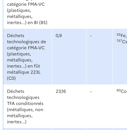
catégorie FMA-VC
(plastiques,
métalliques,
inertes...) en BI (8S)
55
6
Déchets
0,9
-
Fe,
137
technologiques de
Cs
catégorie FMA-VC
(plastiques,
métalliques,
inertes...) en fût
métallique 223L
(C0)
60
Déchets
23,16
-
Co,
technologiques
TFA conditionnés
(métalliques, non
métalliques,
inertes...)