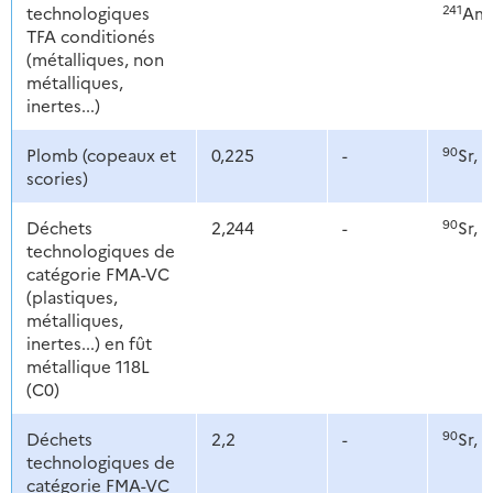
241
technologiques
Am
TFA conditionés
(métalliques, non
métalliques,
inertes...)
90
1
Plomb (copeaux et
0,225
-
Sr,
scories)
90
1
Déchets
2,244
-
Sr,
technologiques de
catégorie FMA-VC
(plastiques,
métalliques,
inertes...) en fût
métallique 118L
(C0)
90
1
Déchets
2,2
-
Sr,
technologiques de
catégorie FMA-VC