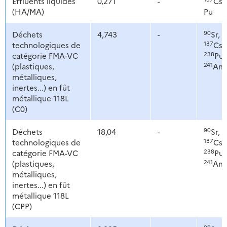
Effluents liquides
0,271
-
Cs,
(HA/MA)
Pu
90
1
Déchets
4,743
-
Sr,
137
technologiques de
Cs,
238
catégorie FMA-VC
Pu,
241
(plastiques,
Am
métalliques,
inertes...) en fût
métallique 118L
(C0)
90
1
Déchets
18,04
-
Sr,
137
technologiques de
Cs,
238
catégorie FMA-VC
Pu,
241
(plastiques,
Am
métalliques,
inertes...) en fût
métallique 118L
(CPP)
90
1