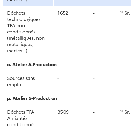
90
1
Déchets
1,652
-
Sr,
technologiques
TFA non
conditionnés
(métalliques, non
métalliques,
inertes...)
o. Atelier 5-Production
Sources sans
-
-
emploi
p. Atelier 5-Production
90
1
Déchets TFA
35,09
-
Sr,
Amiantés
conditionnés