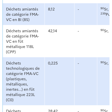
90
1
Déchets amiantés
8,12
-
Sr,
239
de catégorie FMA-
Pu
VC en BI (8S)
90
1
Déchets amiantés
42,14
-
Sr,
de catégorie FMA-
VC en fût
métallique 118L
(CPP)
90
1
Déchets
0,225
-
Sr,
technologiques de
catégorie FMA-VC
(plastiques,
métalliques,
inertes...) en fût
métallique 223L
(C0)
90
1
Déchets
28,42
-
Sr,