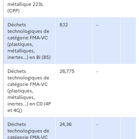
métallique 223L
(CPP)
Déchets
8,12
-
technologiques de
catégorie FMA-VC
(plastiques,
métalliques,
inertes...) en BI (8S)
Déchets
26,775
-
technologiques de
catégorie FMA-VC
(plastiques,
métalliques,
inertes...) en C0 (4P
et 4Q)
Déchets
24,36
-
technologiques de
catégorie FMA-VC