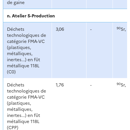
de gaine
n. Atelier 5-Production
90
1
Déchets
3,06
-
Sr,
technologiques de
catégorie FMA-VC
(plastiques,
métalliques,
inertes...) en fût
métallique 118L
(C0)
90
1
Déchets
1,76
-
Sr,
technologiques de
catégorie FMA-VC
(plastiques,
métalliques,
inertes...) en fût
métallique 118L
(CPP)