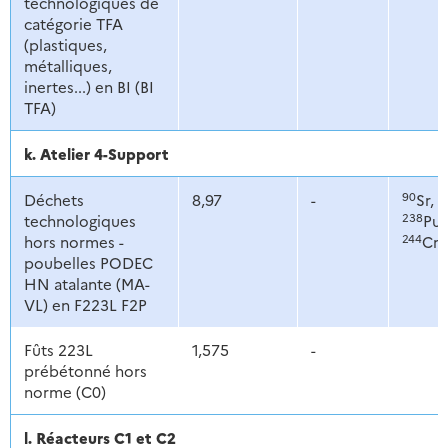
technologiques de
catégorie TFA
(plastiques,
métalliques,
inertes...) en BI (BI
TFA)
k. Atelier 4-Support
90
1
Déchets
8,97
-
Sr,
238
technologiques
Pu,
244
hors normes -
Cm
poubelles PODEC
HN atalante (MA-
VL) en F223L F2P
Fûts 223L
1,575
-
prébétonné hors
norme (C0)
l. Réacteurs C1 et C2