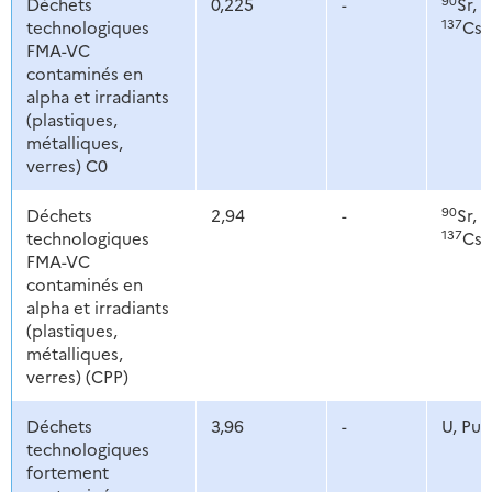
Déchets
0,225
-
Sr,
137
technologiques
Cs,
FMA-VC
contaminés en
alpha et irradiants
(plastiques,
métalliques,
verres) C0
90
1
Déchets
2,94
-
Sr,
137
technologiques
Cs,
FMA-VC
contaminés en
alpha et irradiants
(plastiques,
métalliques,
verres) (CPP)
Déchets
3,96
-
U, Pu
technologiques
fortement