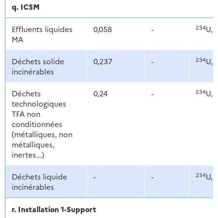
q. ICSM
234
2
Effluents liquides
0,058
-
U,
MA
234
2
Déchets solide
0,237
-
U,
incinérables
234
2
Déchets
0,24
-
U,
technologiques
TFA non
conditionnées
(métalliques, non
métalliques,
inertes...)
234
2
Déchets liquide
-
-
U,
incinérables
r. Installation 1-Support