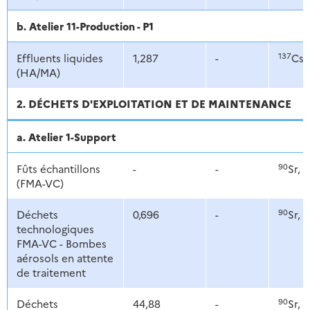
b. Atelier 11-Production - P1
137
Effluents liquides
1,287
-
Cs,
(HA/MA)
2. DÉCHETS D'EXPLOITATION ET DE MAINTENANCE
a. Atelier 1-Support
90
1
Fûts échantillons
-
-
Sr,
(FMA-VC)
90
1
Déchets
0,696
-
Sr,
technologiques
FMA-VC - Bombes
aérosols en attente
de traitement
90
1
Déchets
44,88
-
Sr,