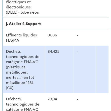
électriques et
électroniques
(DEEE) - tube néon
j. Atelier 4-Support
Effluents liquides
0,036
-
HA/MA
Déchets
34,425
-
technologiques de
catégorie FMA-VC
(plastiques,
métalliques,
inertes...) en fût
métallique 118L
(C0)
Déchets
73,04
-
technologiques de
catégorie FMA-VC