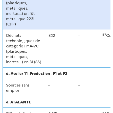
(plastiques,
métalliques,
inertes...) en fût
métallique 223L
(CPP)
137
Déchets
8,12
-
Cs,
technologiques de
catégorie FMA-VC
(plastiques,
métalliques,
inertes...) en BI (8S)
d. Atelier 11 -Production - P1 et P2
Sources sans
-
-
emploi
e. ATALANTE
137