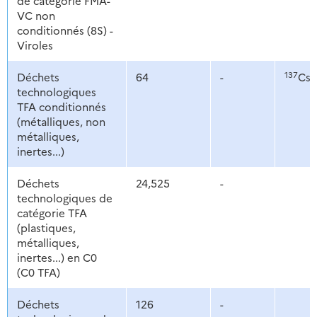
de catégorie FMA-
VC non
conditionnés (8S) -
Viroles
137
Déchets
64
-
Cs,
technologiques
TFA conditionnés
(métalliques, non
métalliques,
inertes...)
Déchets
24,525
-
technologiques de
catégorie TFA
(plastiques,
métalliques,
inertes...) en C0
(C0 TFA)
Déchets
126
-