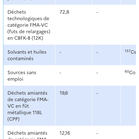
Déchets
72,8
-
technologiques de
catégorie FMA-VC
(futs de relargages)
en CBFK-B (12K)
137
Solvants et huiles
-
-
Cs,
contaminés
60
Sources sans
-
-
Co,
emploi
Déchets amiantés
19,6
-
de catégorie FMA-
VC en fût
métallique 118L
(CPP)
Déchets amiantés
12,16
-