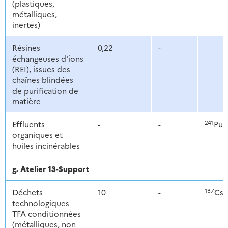
(plastiques,
métalliques,
inertes)
Résines
0,22
-
échangeuses d'ions
(REI), issues des
chaînes blindées
de purification de
matière
241
Effluents
-
-
Pu, 
organiques et
huiles incinérables
g. Atelier 13-Support
137
Déchets
10
-
Cs,
technologiques
TFA conditionnées
(métalliques, non