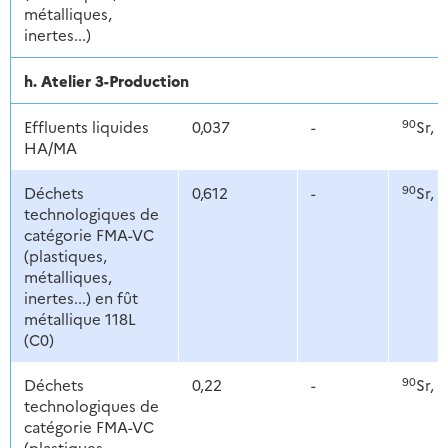
métalliques,
inertes...)
h. Atelier 3-Production
90
1
Effluents liquides
0,037
-
Sr,
HA/MA
90
1
Déchets
0,612
-
Sr,
technologiques de
catégorie FMA-VC
(plastiques,
métalliques,
inertes...) en fût
métallique 118L
(C0)
90
1
Déchets
0,22
-
Sr,
technologiques de
catégorie FMA-VC
(plastiques,