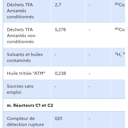
60
Déchets TFA
2,7
-
Co,
Amiantés
conditionnés
60
Déchets TFA
5,276
-
Co,
Amiantés non
conditionnés
3
14
Solvants et huiles
-
-
H,
contaminés
Huile tritiée "ATM"
0,238
-
Sources sans
-
-
emploi
m. Réacteurs C1 et C2
Compteur de
0,01
-
détection rupture